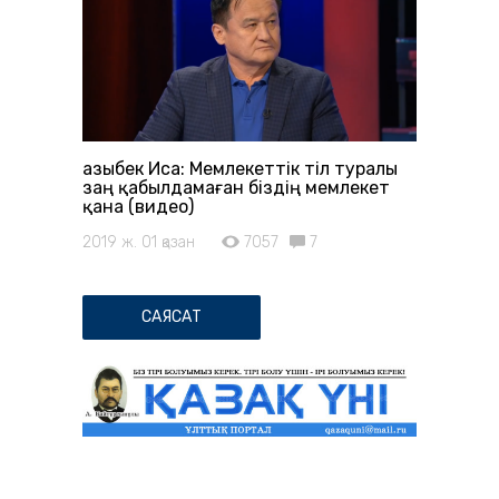
Қазыбек Иса: Мемлекеттік тіл туралы
заң қабылдамаған біздің мемлекет
қана (видео)
2019 ж. 01 қазан
7057
7
САЯСАТ