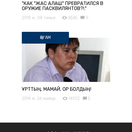
"КАК "ЖАС АЛАШ" ПРЕВРАТИЛСЯ В
ОРУЖИЕ ПАСКВИЛЯНТОВ?!."
2014 ж. 08 тамыз
6565
9
ҚОҒАМ
ҚҰРТТЫҢ, МАМАЙ, ҚОР БОЛДЫҢ!
2014 ж. 26 мамыр
14922
5