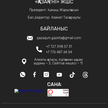
«ҚАЗАҚ ҮНІ» ЖШС
Президент: Қаныш Жарылқасын
Бас редактор: Азамат Тасқараұлы
БАЙЛАНЫС
qazaquni.gazeta@gmail.com
+7 727 398 57 31
+7 776 487 64 54
Алматы қаласы, Қалқаман ықшам
ауданы – 3, Сейітов көшесі – 11.
САНАҚ