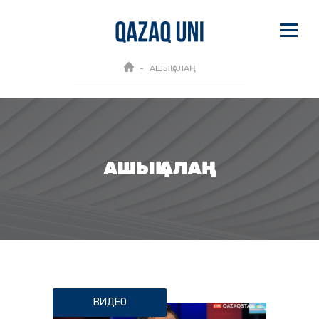
АШЫҚ АЛАҢ
АШЫҚ АЛАҢ
ВИДЕО