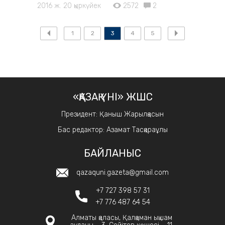
2016 ж. 20 қыркүйек
2572
2
1
2
3
4
5
«ҚАЗАҚ ҮНІ» ЖШС
Президент: Қаныш Жарылқасын
Бас редактор: Азамат Тасқараұлы
БАЙЛАНЫС
qazaquni.gazeta@gmail.com
+7 727 398 57 31
+7 776 487 64 54
Алматы қаласы, Қалқаман ықшам