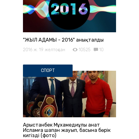
"ЖЫЛ АДАМЫ - 2016" анықталды
2016 ж. 19 желтоқсан
10525
10
СПОРТ
Арыстанбек Мұхамедиұлы Қанат
Исламға шапан жауып, басына бөрік
кигізді (фото)