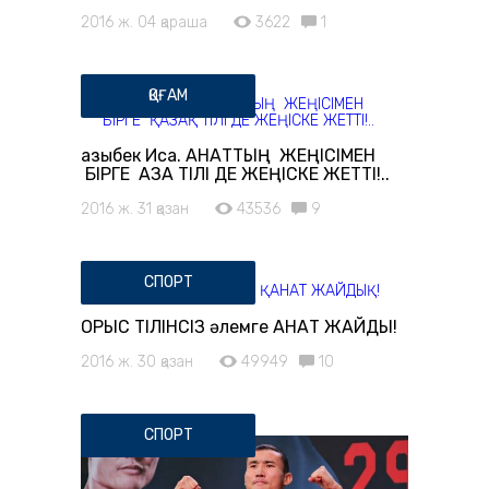
2016 ж. 04 қараша
3622
1
ҚОҒАМ
Қазыбек Иса. ҚАНАТТЫҢ ЖЕҢІСІМЕН
БІРГЕ ҚАЗАҚ ТІЛІ ДЕ ЖЕҢІСКЕ ЖЕТТІ!..
2016 ж. 31 қазан
43536
9
СПОРТ
ОРЫС ТІЛІНСІЗ әлемге ҚАНАТ ЖАЙДЫҚ!
2016 ж. 30 қазан
49949
10
СПОРТ