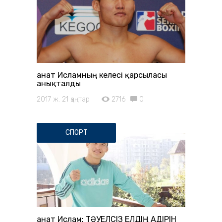
Қанат Исламның келесі қарсыласы
анықталды
2017 ж. 21 қаңтар
2716
0
СПОРТ
Қанат Ислам: ТӘУЕЛСІЗ ЕЛДІҢ ҚАДІРІН