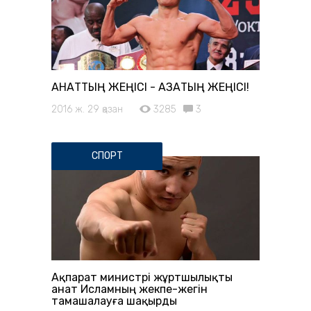
ҚАНАТТЫҢ ЖЕҢІСІ - ҚАЗАҚТЫҢ ЖЕҢІСІ!
2016 ж. 29 қазан
3285
3
СПОРТ
Ақпарат министрі жұртшылықты
Қанат Исламның жекпе-жегін
тамашалауға шақырды