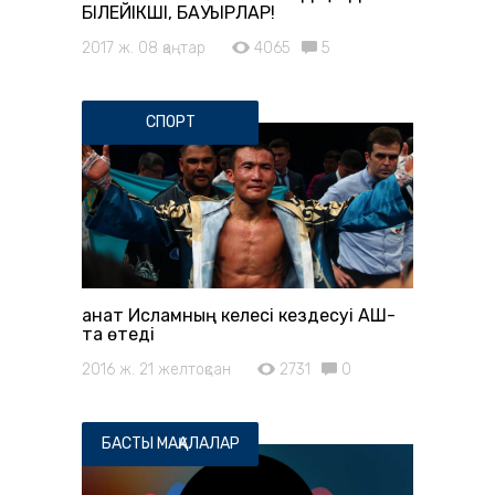
БІЛЕЙІКШІ, БАУЫРЛАР!
2017 ж. 08 қаңтар
4065
5
СПОРТ
Қанат Исламның келесі кездесуі АҚШ-
та өтеді
2016 ж. 21 желтоқсан
2731
0
БАСТЫ МАҚАЛАЛАР