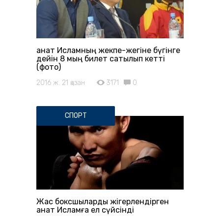
Қанат Исламның жекпе-жегіне бүгінге
дейін 8 мың билет сатылып кетті
(фото)
2016 ж. 21 қазан
3171
0
СПОРТ
Жас боксшыларды жігерлендірген
Қанат Исламға ел сүйсінді