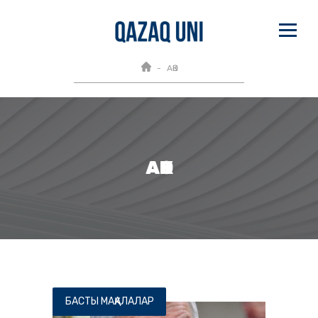
АӘК
АӘК
БАСТЫ МАҚАЛАЛАР