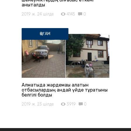
анықталды
2019 ж. 24 шілде
4145
0
ҚОҒАМ
Алматыда жәрдемақы алатын
отбасылардың қандай үйде тұратыны
белгілі болды
2019 ж. 23 шілде
3919
0