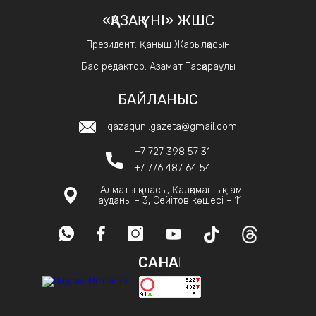
«ҚАЗАҚ ҮНІ» ЖШС
Президент: Қаныш Жарылқасын
Бас редактор: Азамат Тасқараұлы
БАЙЛАНЫС
qazaquni.gazeta@gmail.com
+7 727 398 57 31
+7 776 487 64 54
Алматы қаласы, Қалқаман ықшам
ауданы – 3, Сейітов көшесі – 11.
САНАҚ