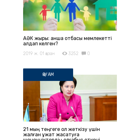
АӘК жыры: қанша отбасы мемлекетті
алдап келген?
2019 ж. 01 қазан
3252
0
ҚОҒАМ
21 мың теңгеге қол жеткізу үшін
жалған құжат жасатуға
шенеуніктердің қолғабыс еткені