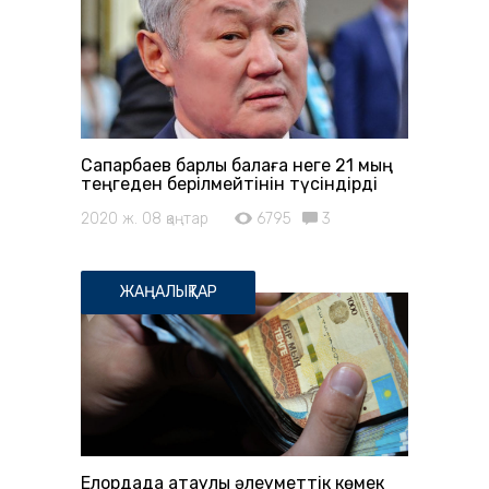
Сапарбаев барлық балаға неге 21 мың
теңгеден берілмейтінін түсіндірді
2020 ж. 08 қаңтар
6795
3
ЖАҢАЛЫҚТАР
Елордада атаулы әлеуметтік көмек