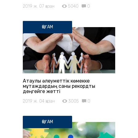
2019 ж. 07 қазан
5040
0
ҚОҒАМ
Атаулы әлеуметтік көмекке
мұқтаждардың саны рекордтық
деңгейге жетті
2019 ж. 04 қазан
3005
0
ҚОҒАМ