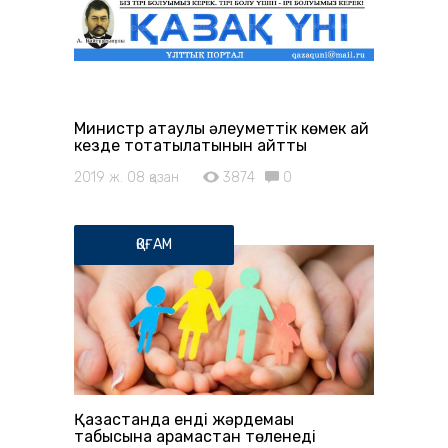
Министр атаулы әлеуметтік көмек қай
кезде тоқтатылатынын айтты
2019 ж. 08 қазан
3874
0
ҚОҒАМ
Қазақстанда енді жәрдемақы
табысына қарамастан төленеді