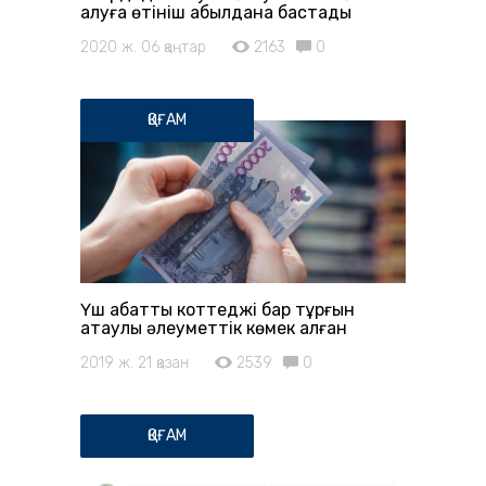
алуға өтініш қабылдана бастады
2020 ж. 06 қаңтар
2163
0
ҚОҒАМ
Үш қабатты коттеджі бар тұрғын
атаулы әлеуметтік көмек алған
2019 ж. 21 қазан
2539
0
ҚОҒАМ