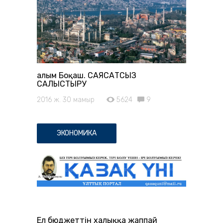
Ғалым Боқаш. САЯСАТСЫЗ
САЛЫСТЫРУ
2016 ж. 30 мамыр
5624
9
ЭКОНОМИКА
Ел бюджеттін халыққа жаппай