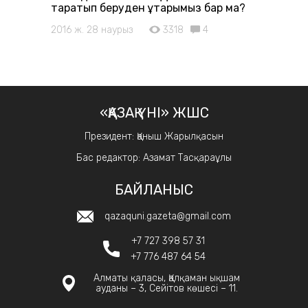
таратып беруден ұтарымыз бар ма?
2016 ж. 28 наурыз
3318
4
«ҚАЗАҚ ҮНІ» ЖШС
Президент: Қаныш Жарылқасын
Бас редактор: Азамат Тасқараұлы
БАЙЛАНЫС
qazaquni.gazeta@gmail.com
+7 727 398 57 31
+7 776 487 64 54
Алматы қаласы, Қалқаман ықшам
ауданы – 3, Сейітов көшесі – 11.