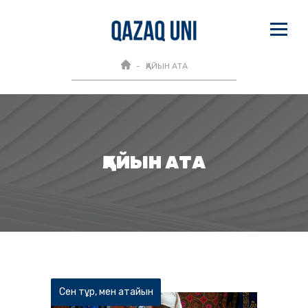
ҚАЙЫН АТА
ҚАЙЫН АТА
Сен тұр, мен атайын