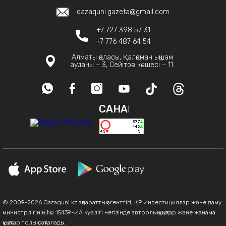
qazaquni.gazeta@gmail.com
+7 727 398 57 31
+7 776 487 64 54
Алматы қаласы, Қалқаман ықшам
ауданы – 3, Сейітов көшесі – 11.
САНАҚ
© 2009-2026 Qazaquni.kz ақпараттық агенттігі, ҚР Инвестициялар және даму
министрлігінің № 15439-ИА куәлігі негізінде авторлық құқықтар және жанама
құқықтар толық сақталады.