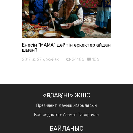
Енесін "МАМА" дейтін еркектер қайдан
шыққан?
2017 ж. 27 қыркүйек
24486
106
«ҚАЗАҚ ҮНІ» ЖШС
Президент: Қаныш Жарылқасын
Бас редактор: Азамат Тасқараұлы
БАЙЛАНЫС