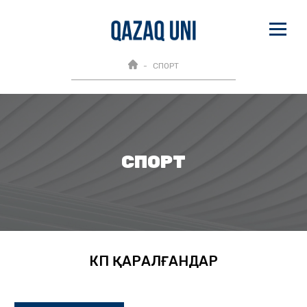
СПОРТ
СПОРТ
КӨП ҚАРАЛҒАНДАР