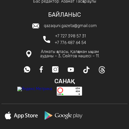
Бас редактор: Азамат Тасқараұлы
БАЙЛАНЫС
qazaquni.gazeta@gmail.com
+7 727 398 57 31
+7 776 487 64 54
Алматы қаласы, Қалқаман ықшам
ауданы – 3, Сейітов көшесі – 11.
САНАҚ