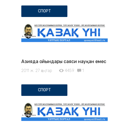
СПОРТ
Азияда ойындары саяси науқан емес
2011 ж. 27 қаңтар
4459
1
СПОРТ