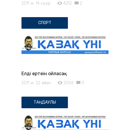
2011 ж. 14 сәуір
4212
2
СПОРТ
Елдің ертеңін ойласақ
2011 ж. 22 ақпан
2006
0
ТАҢДАУЛЫ