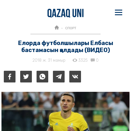
СПОРТ
Елорда футболшылары Елбасы
бастамасын қолдады (ВИДЕО)
2018 ж. 31 мамыр
3325
0