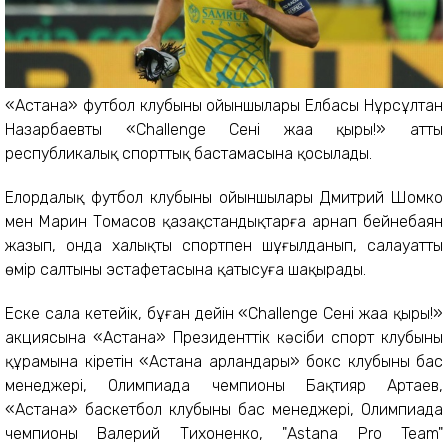
«Астана» футбол клубының ойыншылары Елбасы Нұрсұлтан
Назарбаевтың «Challenge Сенің жаңа қырың!» атты
республикалық спорттық бастамасына қосылады.
Елордалық футбол клубының ойыншылары Дмитрий Шомко
мен Марин Томасов қазақстандықтарға арнап бейнебаян
жазып, онда халықты спортпен шұғылданып, салауатты
өмір салтының эстафетасына қатысуға шақырады.
Еске сала кетейік, бұған дейін «Challenge Сенің жаңа қырың!»
акциясына «Астана» Президенттік кәсіби спорт клубының
құрамына кіретін «Астана арландары» бокс клубының бас
менеджері, Олимпиада чемпионы Бақтияр Артаев,
«Астана» баскетбол клубының бас менеджері, Олимпиада
чемпионы Валерий Тихоненко, "Astana Pro Team"