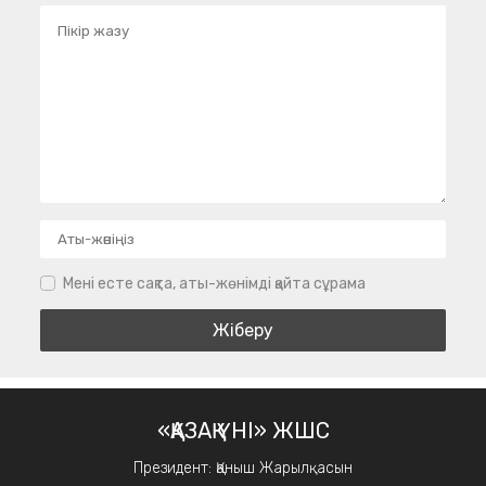
Мені есте сақта, аты-жөнімді қайта сұрама
«ҚАЗАҚ ҮНІ» ЖШС
Президент: Қаныш Жарылқасын