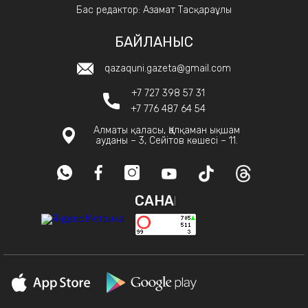
Бас редактор: Азамат Тасқараұлы
БАЙЛАНЫС
qazaquni.gazeta@gmail.com
+7 727 398 57 31
+7 776 487 64 54
Алматы қаласы, Қалқаман ықшам
ауданы – 3, Сейітов көшесі – 11.
САНАҚ