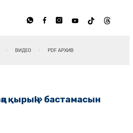
ВИДЕО
PDF АРХИВ
ңа қырың!» бастамасын