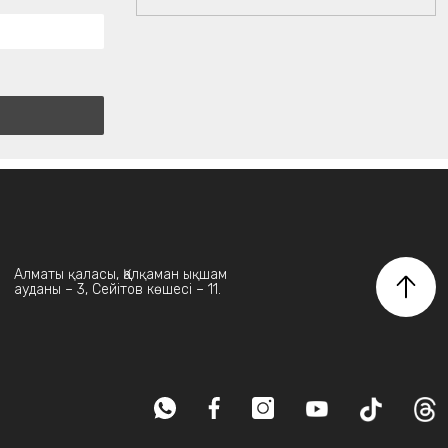
Алматы қаласы, Қалқаман ықшам
ауданы – 3, Сейітов көшесі – 11.