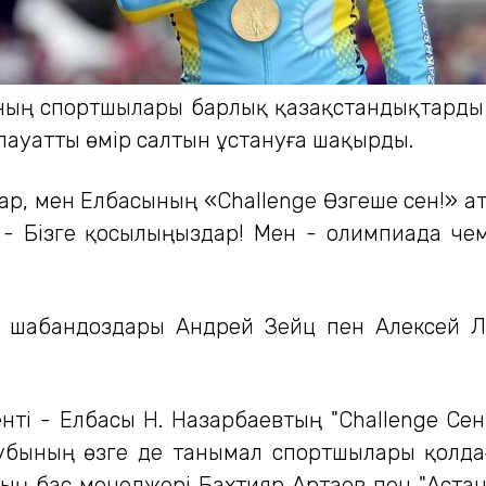
ының спортшылары барлық қазақстандықтарды
лауатты өмір салтын ұстануға шақырды.
ар, мен Елбасының «Challenge Өзгеше сен!» 
. - Бізге қосылыңыздар! Мен - олимпиада че
m" шабандоздары Андрей Зейц пен Алексей Л
енті - Елбасы Н. Назарбаевтың "Challenge Се
клубының өзге де танымал спортшылары қолд
ының бас менеджері Бахтияр Артаев пен "Аста