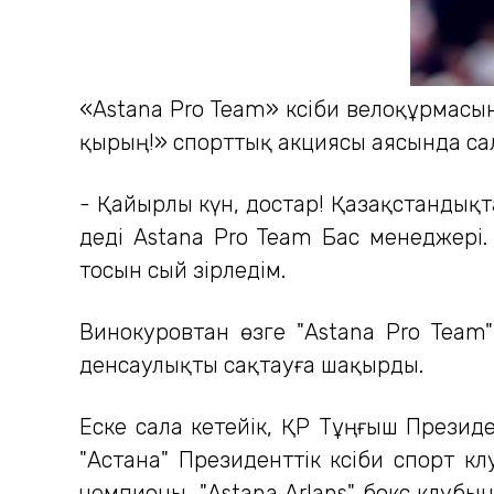
«Astana Pro Team» кәсіби велоқұрмас
қырың!» спорттық акциясы аясында са
- Қайырлы күн, достар! Қазақстандықт
деді Astana Pro Team Бас менеджері
тосын сый әзірледім.
Винокуровтан өзге "Astana Pro Tea
денсаулықты сақтауға шақырды.
Еске сала кетейік, ҚР Тұңғыш Презид
"Астана" Президенттік кәсіби спорт 
чемпионы, "Astana Arlans" бокс клуб