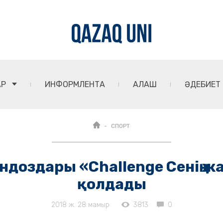
АР
ИНФОРМЛЕНТА
АЛАШ
ӘДЕБИЕТ
СПОРТ
ндоздары «Challenge Сенің жа
қолдады
2018 ж. 28 мамыр
3813
0