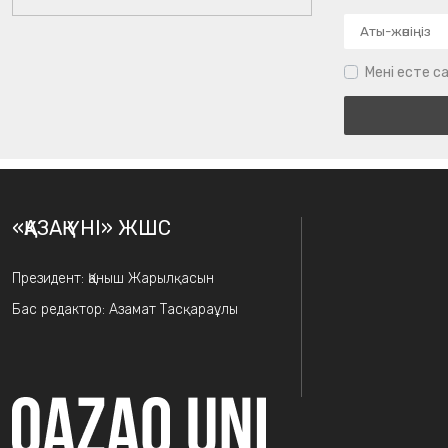
Мені есте са
«ҚАЗАҚ ҮНІ» ЖШС
Президент: Қаныш Жарылқасын
Бас редактор: Азамат Тасқараұлы