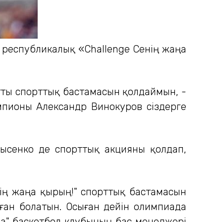
 республикалық «Challenge Сенің жаңа
атты спорттық бастамасын қолдаймын, -
мпионы Александр Винокуров сіздерге
ысенко де спорттық акцияны қолдап,
нің жаңа қырың!" спорттық бастамасын
аған болатын. Осыған дейін олимпиада
на" баскетбол клубының бас менеджері