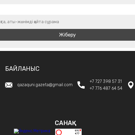
қта, аты-жөнімді қайта сұрама
БАЙЛАНЫС
+7 727 398 57 31
qazaquni.gazeta@gmail.com
+7 776 487 64 54
САНАҚ