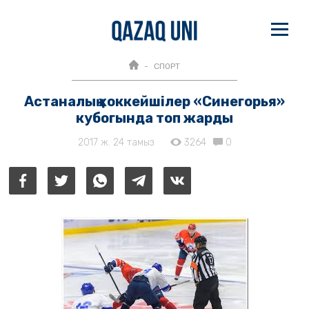
СПОРТ
Астаналық хоккейшілер «Синегорья»
кубогында топ жарды
2017 ж. 24 тамыз
3264
0