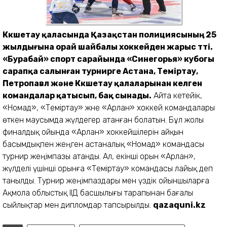
Көкшетау қаласында Қазақстан полиция­сының 25
жылдығына орай шайбалы хоккейден жарыс өтті.
«Бурабай» спорт сарайында «Синегорья» кубогы
сарапқа салынған турнирге Астана, Теміртау,
Петропавл және Көкшетау қалаларынан келген
командалар қатысып, бақ сынады.
Айта кетейік,
«Номад», «Теміртау» және «Арлан» хоккей командалары
өткен маусымда жүлдегер атанған болатын. Бұл жолы
финалдық ойында «Арлан» хоккейшілерін айқын
басымдықпен жеңген астаналық «Номад» командасы
турнир жеңімпазы атанды. Ал, екінші орын «Арлан»,
жүлделі үшінші орынға «Теміртау» командасы лайық деп
танылды. Турнир жеңімпаздары мен үздік ойыншы­ларға
Ақмола облыстық ІІД басшылығы тарапынан бағалы
сыйлықтар мен дипломдар тапсырылды.
qazaquni.kz