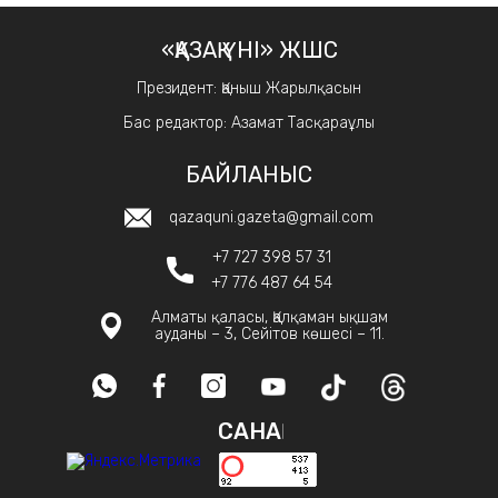
«ҚАЗАҚ ҮНІ» ЖШС
Президент: Қаныш Жарылқасын
Бас редактор: Азамат Тасқараұлы
БАЙЛАНЫС
qazaquni.gazeta@gmail.com
+7 727 398 57 31
+7 776 487 64 54
Алматы қаласы, Қалқаман ықшам
ауданы – 3, Сейітов көшесі – 11.
САНАҚ