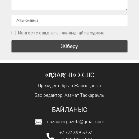
Мені есте сақта, аты-жөнімді қайта сұрама
«ҚАЗАҚ ҮНІ» ЖШС
Президент: Қаныш Жарылқасын
Бас редактор: Азамат Тасқараұлы
БАЙЛАНЫС
qazaquni.gazeta@gmail.com
+7 727 398 57 31