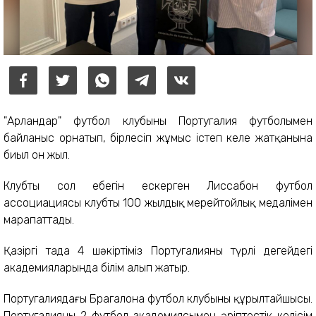
"Арландар" футбол клубының Португалия футболымен
байланыс орнатып, бірлесіп жұмыс істеп келе жатқанына
биыл он жыл.
Клубтың сол еңбегін ескерген Лиссабон футбол
ассоциациясы клубты 100 жылдық мерейтойлық медалімен
марапаттады.
Қазіргі таңда 4 шәкіртіміз Португалияның түрлі деңгейдегі
академияларында білім алып жатыр.
Португалиядағы Брагалона футбол клубының құрылтайшысы.
Португалияның 2 футбол академиясымен әріптестік келісім