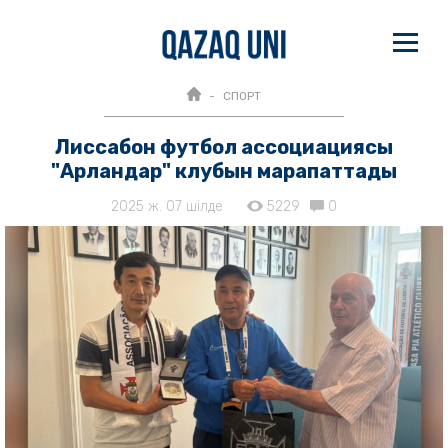
СПОРТ
Лиссабон футбол ассоциациясы
"Арландар" клубын марапаттады
2025 ж. 07 шілде
5229
0