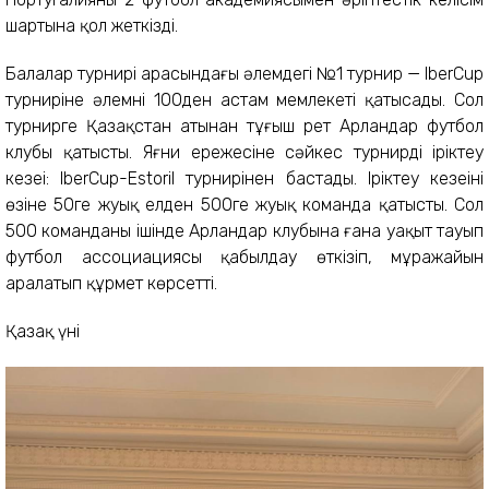
шартына қол жеткізді.
Балалар турнирі арасындағы әлемдегі №1 турнир — IberCup
турниріне әлемнің 100ден астам мемлекеті қатысады. Сол
турнирге Қазақстан атынан тұңғыш рет Арландар футбол
клубы қатысты. Яғни ережесіне сәйкес турнирдің іріктеу
кезеңі: IberCup-Estoril турнирінен бастады. Іріктеу кезеңінің
өзіне 50ге жуық елден 500ге жуық команда қатысты. Сол
500 команданың ішінде Арландар клубына ғана уақыт тауып
футбол ассоциациясы қабылдау өткізіп, мұражайын
аралатып құрмет көрсетті.
Қазақ үні