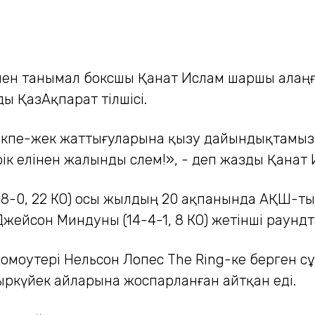
тымен танымал боксшы Қанат Ислам шаршы алаң
ды ҚазАқпарат тілшісі.
жекпе-жек жаттығуларына қызу дайындықтамыз
рік елінен жалынды сәлем!», - деп жазды Қанат
м (28-0, 22 КО) осы жылдың 20 ақпанында АҚШ
жейсон Миндуны (14-4-1, 8 КО) жетінші раундт
моутері Нельсон Лопес The Ring-ке берген сұ
ркүйек айларына жоспарланған айтқан еді.