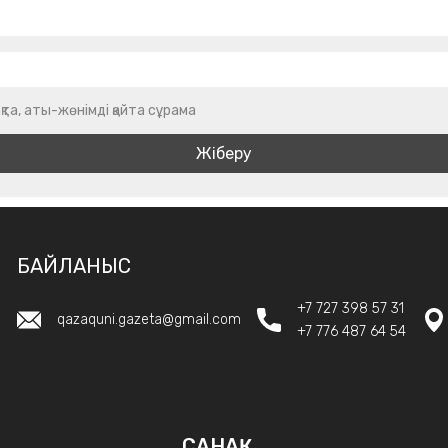
қта, аты-жөнімді қайта сұрама
БАЙЛАНЫС
+7 727 398 57 31
qazaquni.gazeta@gmail.com
+7 776 487 64 54
САНАҚ