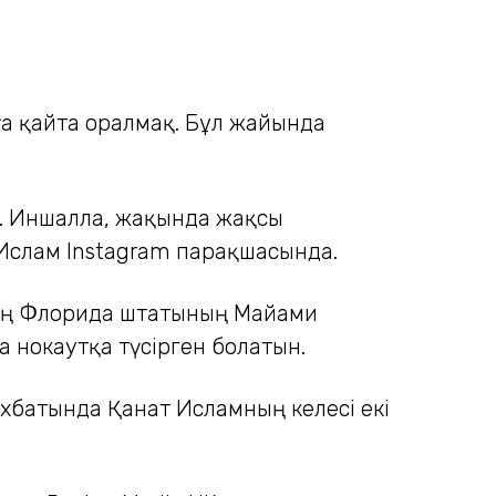
ға қайта оралмақ. Бұл жайында
. Иншалла, жақында жақсы
 Ислам Instagram парақшасында.
-тың Флорида штатының Майами
а нокаутқа түсірген болатын.
хбатында Қанат Исламның келесі екі