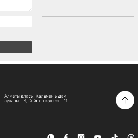
Алматы қаласы, Қалқаман ықшам
ауданы – 3, Сейітов көшесі – 11.