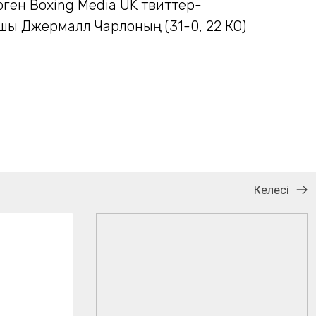
ген Boxing Media UK твиттер-
ы Джермалл Чарлоның (31-0, 22 КО)
Келесі