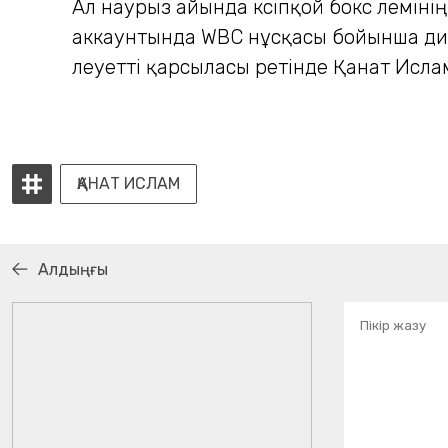
Ал наурыз айында кәсіпқой бокс әлемі
аккаунтында WBC нұсқасы бойынша див
әлеуетті қарсыласы ретінде Қанат Ис
ҚАНАТ ИСЛАМ
Алдыңғы