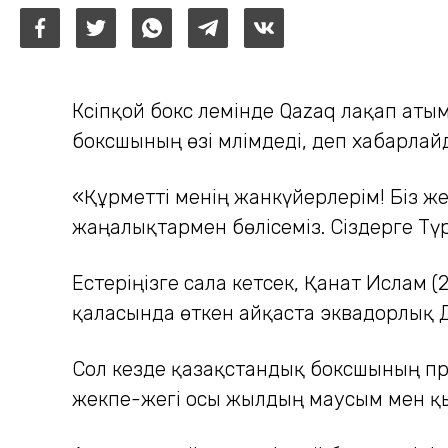
Кәсіпқой бокс әлемінде Qazaq лақап а
боксшының өзі мәлімдеді, деп хабарлай
«Құрметті менің жанкүйерлерім! Біз 
жаңалықтармен бөлісеміз. Сіздерге Тү
Естеріңізге сала кетсек, Қанат Исла
қаласында өткен айқаста эквадорлық Д
Сол кезде қазақстандық боксшының про
жекпе-жегі осы жылдың маусым мен қы