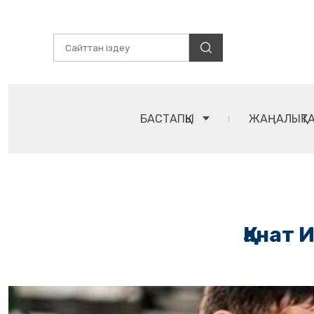
БАСТАПҚЫ
ЖАҢАЛЫҚТ
Қанат