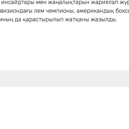
нің инсайдтары мен жаңалықтарын жариялап жүр
изиондағы әлем чемпионы, американдық боксш
ламның да қарастырылып жатқаны жазылды.