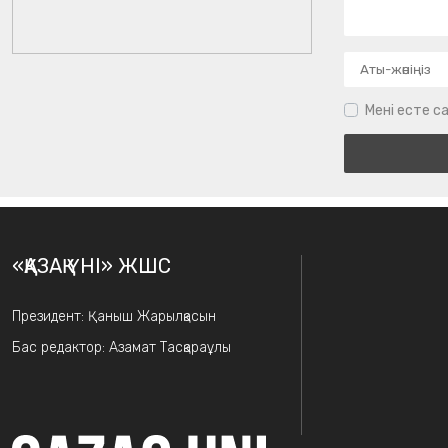
Мені есте са
«ҚАЗАҚ ҮНІ» ЖШС
Президент: Қаныш Жарылқасын
Бас редактор: Азамат Тасқараұлы