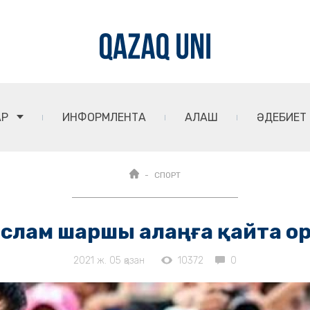
АР
ИНФОРМЛЕНТА
АЛАШ
ӘДЕБИЕТ
СПОРТ
 Ислам шаршы алаңға қайта о
2021 ж. 05 қазан
10372
0