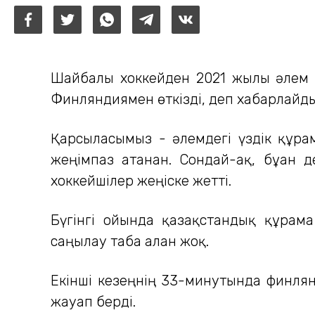
Шайбалы хоккейден 2021 жылғы әлем
Финляндиямен өткізді, деп хабарлайды
Қарсыласымыз - әлемдегі үздік құрам
жеңімпаз атанған. Сондай-ақ, бұған
хоккейшілер жеңіске жетті.
Бүгінгі ойында қазақстандық құрама
саңылау таба алған жоқ.
Екінші кезеңнің 33-минутында финля
жауап берді.