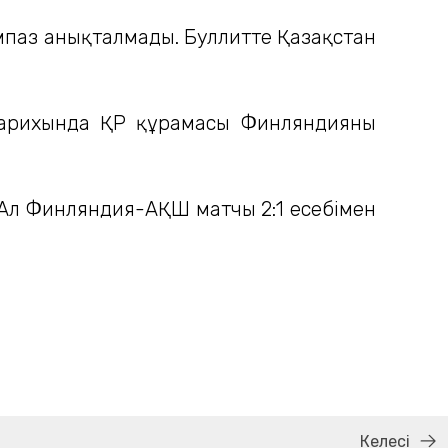
ңімпаз анықталмады. Буллитте Қазақстан
з тарихында ҚР құрамасы Финляндияны
. Ал Финляндия-АҚШ матчы 2:1 есебімен
Келесі