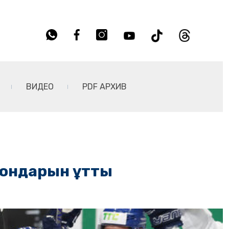
ВИДЕО
PDF АРХИВ
иондарын ұтты