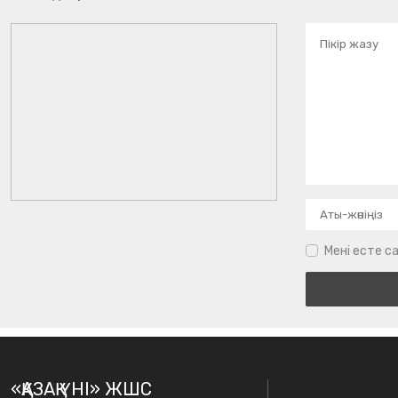
Мені есте са
«ҚАЗАҚ ҮНІ» ЖШС