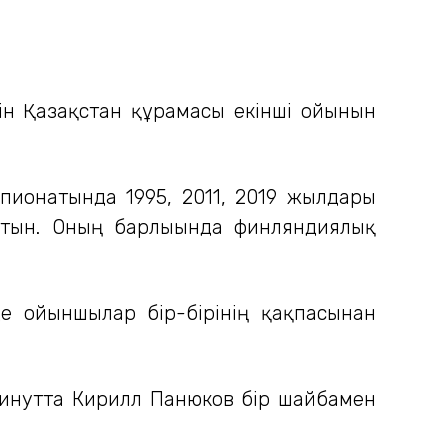
н Қазақстан құрамасы екінші ойынын
мпионатында 1995, 2011, 2019 жылдары
латын. Оның барлығында финляндиялық
де ойыншылар бір-бірінің қақпасынан
минутта Кирилл Панюков бір шайбамен