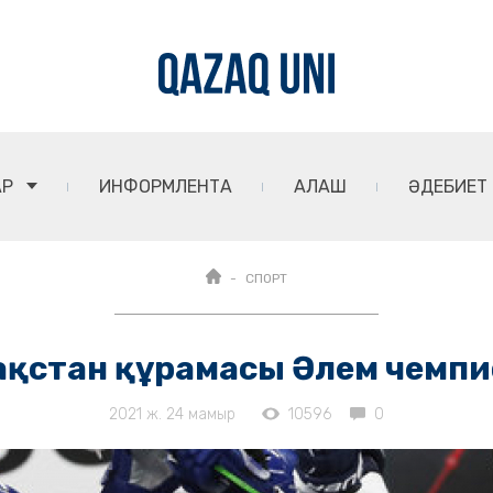
АР
ИНФОРМЛЕНТА
АЛАШ
ӘДЕБИЕТ
СПОРТ
зақстан құрамасы Әлем чемп
2021 ж. 24 мамыр
10596
0