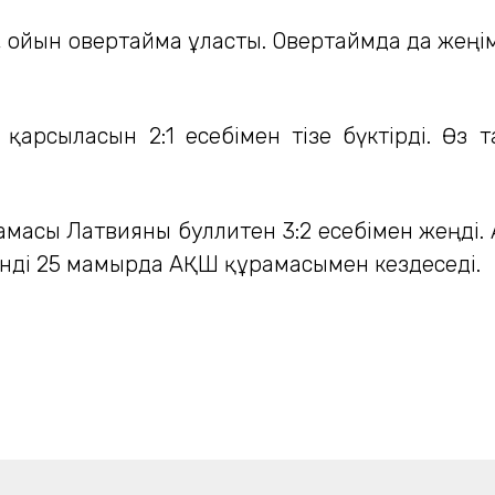
ып, ойын овертаймға ұласты. Овертаймда да же
 қарсыласын 2:1 есебімен тізе бүктірді. Ө
ұрамасы Латвияны буллитен 3:2 есебімен жеңді
енді 25 мамырда АҚШ құрамасымен кездеседі.