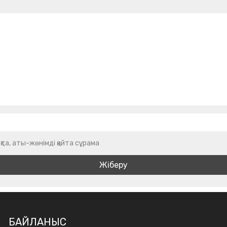
қта, аты-жөнімді қайта сұрама
БАЙЛАНЫС