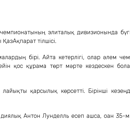
 чемпионатының элиталық дивизионында бүгі
 ҚазАқпарат тілшісі.
алардың бірі. Айта кетерлігі, олар әлем че
 дейін қос құрама төрт мәрте кездескен бо
 лайықты қарсылық көрсетті. Бірінші кезең
ндиялық Антон Лунделль есеп ашса, оған 35-