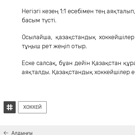
Негізгі кезең 1:1 есебімен тең аяқтал
басым түсті.
Осылайша, қазақстандық хоккейшілер
тұңғыш рет жеңіп отыр.
Еске салсақ, бұған дейін Қазақстан қ
аяқталды. Қазақстандық хоккейшілер 
ХОККЕЙ
Алдыңғы