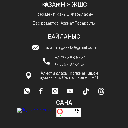
«ҚАЗАҚ ҮНІ» ЖШС
Президент: Қаныш Жарылқасын
Бас редактор: Азамат Тасқараұлы
БАЙЛАНЫС
qazaquni.gazeta@gmail.com
+7 727 398 57 31
+7 776 487 64 54
Алматы қаласы, Қалқаман ықшам
ауданы – 3, Сейітов көшесі – 11.
САНАҚ