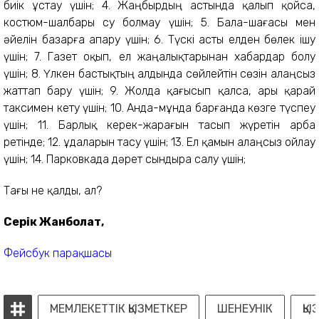
биік ұстау үшін; 4. Жаңбырдың астында қалып қойса,
костюм-шалбары су болмау үшін;
5. Бала-шағасы мен
әйелін базарға апару үшін; 6. Түскі асты елден бөлек ішу
үшін; 7. Газет оқып, ел жаңалықтарынан хабардар болу
үшін; 8. Үлкен бастықтың алдында сөйлейтін сөзін алаңсыз
жаттап бару үшін; 9. Жолда қағысып қалса, ары қарай
таксимен кету үшін; 10. Анда-мұнда барғанда көзге түспеу
үшін; 11. Барлық керек-жарағын тасып жүретін арба
ретінде; 12. Құдаларын тасу үшін; 13. Ел қамын алаңсыз ойлау
үшін; 14. Парковкада дәрет сындыра салу үшін;
Тағы не қалды, ал?
Серік Жанболат,
Фейсбук парақшасы
МЕМЛЕКЕТТІК ҚЫЗМЕТКЕР
ШЕНЕУНІК
ҚЫ