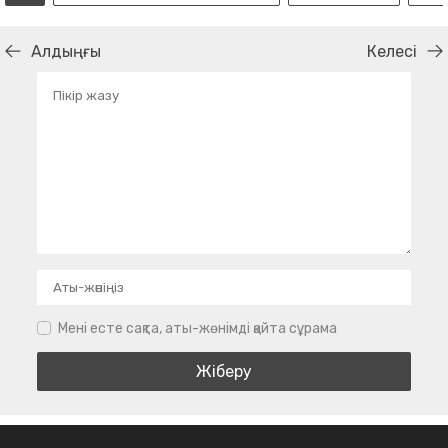
Алдыңғы
Келесі
Мені есте сақта, аты-жөнімді қайта сұрама