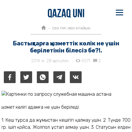
СЕН ТҰР, МЕН АТАЙЫН
Бастықтарға қызметтік көлік не үшін
берілетінін білесіз бе?!.
2016 ж. 28 қыркүйек
5071
2
Қызмет көлігі адамға не үшін беріледі:
1. Кеш тұрса да жұмыстан кешігіп қалмау үшін; 2. Түнде 700
гр. ішіп қойса, Жолпол ұстап алмау үшін; 3. Статусын елден