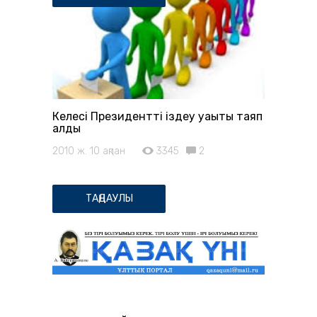
Келесі Президентті іздеу уақыты таяп
қалды
2010 ж. 10 ақпан
3345
2
ТАҢДАУЛЫ