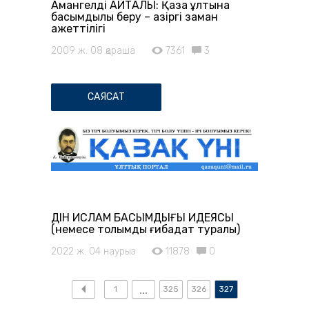
Амангелді АЙТАЛЫ: Қазақ ұлтына
басымдылық беру – қазіргі заман
қажеттілігі
2009 ж. 08 қараша
7361
3
САЯСАТ
ДІН ИСЛАМ БАСЫМДЫҒЫ ИДЕЯСЫ
(немесе толымды ғибадат туралы)
2022 ж. 04 наурыз
11878
0
1
325
326
327