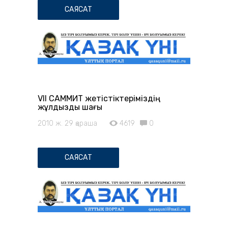
САЯСАТ
VII САММИТ жетістіктеріміздің
жұлдызды шағы
2010 ж. 29 қараша
4619
0
САЯСАТ