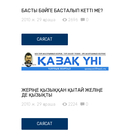
БАСТЫ БӘЙГЕ БАСТАЛЫП КЕТТІ МЕ?
2010 ж. 29 қараша
2696
0
САЯСАТ
ЖЕРІҢЕ ҚЫЗЫҚҚАН ҚЫТАЙ ЖЕЛІҢЕ
ДЕ ҚЫЗЫҚТЫ
2010 ж. 29 қараша
2224
0
САЯСАТ