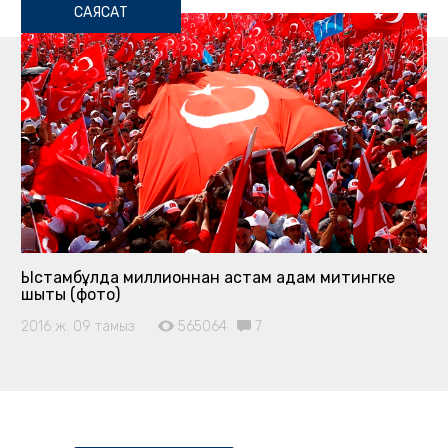
САЯСАТ
Ыстамбұлда миллионнан астам адам митингке
шықты (фото)
2016 ж. 09 тамыз
565064
7