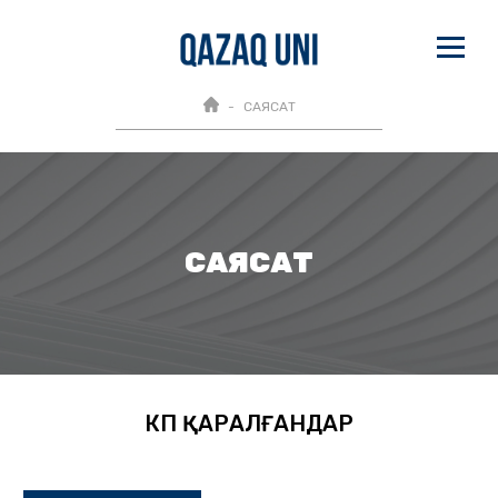
САЯСАТ
САЯСАТ
КӨП ҚАРАЛҒАНДАР