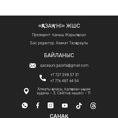
«ҚАЗАҚ ҮНІ» ЖШС
Президент: Қаныш Жарылқасын
Бас редактор: Азамат Тасқараұлы
БАЙЛАНЫС
qazaquni.gazeta@gmail.com
+7 727 398 57 31
+7 776 487 64 54
Алматы қаласы, Қалқаман ықшам
ауданы – 3, Сейітов көшесі – 11.
САНАҚ