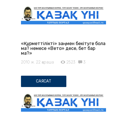
«Құрметтілікті» заңмен бекітуге бола
ма? немесе «Вето» десе, бет бар
ма?»
2010 ж. 22 қараша
2523
3
САЯСАТ