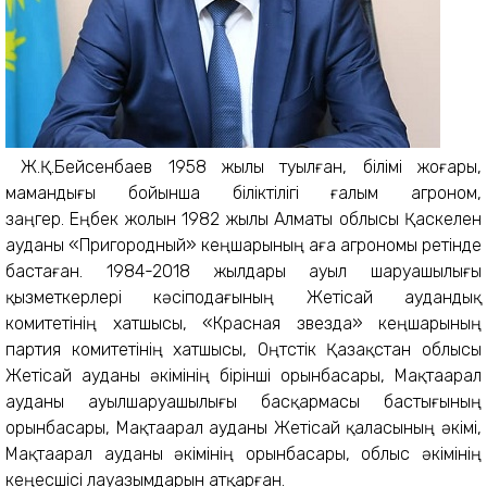
Ж.Қ.Бейсенбаев 1958 жылы туылған, білімі жоғары,
мамандығы бойынша біліктілігі ғалым агроном,
заңгер.
Еңбек жолын 1982 жылы Алматы облысы Қаскелен
ауданы «Пригородный» кеңшарының аға агрономы ретінде
бастаған. 1984-2018 жылдары ауыл шаруашылығы
қызметкерлері кәсіподағының Жетісай аудандық
комитетінің хатшысы, «Красная звезда» кеңшарының
партия комитетінің хатшысы, Оңтүстік Қазақстан облысы
Жетісай ауданы әкімінің бірінші орынбасары, Мақтаарал
ауданы ауылшаруашылығы басқармасы бастығының
орынбасары, Мақтаарал ауданы Жетісай қаласының әкімі,
Мақтаарал ауданы әкімінің орынбасары, облыс әкімінің
кеңесшісі лауазымдарын атқарған.