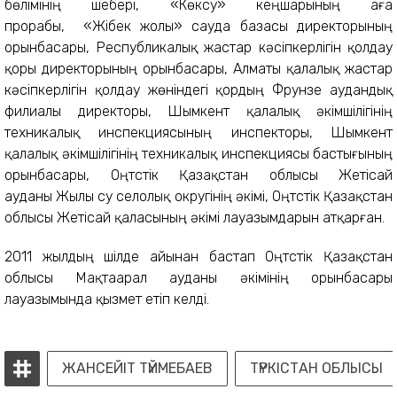
бөлімінің шебері,
«
Көксу
»
кеңшарының аға
прорабы,
«
Жібек жолы
»
сауда базасы директорының
орынбасары, Республикалық жастар кәсіпкерлігін қолдау
қоры директорының орынбасары, Алматы қалалық жастар
кәсіпкерлігін қолдау жөніндегі қордың Фрунзе аудандық
филиалы директор
ы,
Шымкент қалалық әкімшілігінің
техникалық инспекциясының инспекторы, Шымкент
қалалық әкімшілігінің техникалық инспекциясы бастығының
орынбасары,
Оңтүстік Қазақстан облысы Жетісай
ауданы
Жылы су селолық округінің әкімі,
Оңтүстік Қазақстан
облысы
Жетісай қаласының әкімі
лауазымдарын атқарған.
2011 жылдың шілде айынан бастап Оңтүстік Қазақстан
облысы Мақтаарал ауданы әкімінің орынбасары
лауазымында қызмет етіп келді.
ЖАНСЕЙІТ ТҮЙМЕБАЕВ
ТҮРКІСТАН ОБЛЫСЫ