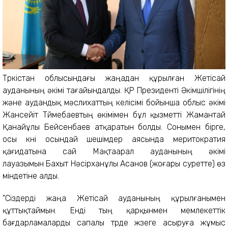
Түркістан облысындағы жаңадан құрылған Жетісай
ауданының әкімі тағайындалды. ҚР Президенті Әкімшілігінің
және аудандық мәслихаттың келісімі бойынша облыс әкімі
Жансейіт Түймебаевтың өкімімен бұл қызметті Жамантай
Қанайұлы Бейсенбаев атқаратын болды. Сонымен бірге,
осы күні осындай шешімдер аясында меритократия
қағидатына сай Мақтаарал ауданының әкімі
лауазымын
Бахыт Нәсірханұлы Асанов (жоғары суретте) өз
міндетіне алды.
"Сіздерді жаңа Жетісай ауданының құрылғанымен
құттықтаймын. Енді тың қарқынмен мемлекеттік
бағдарламаларды сапалы түрде жүзе
ге асыруға жұмыс