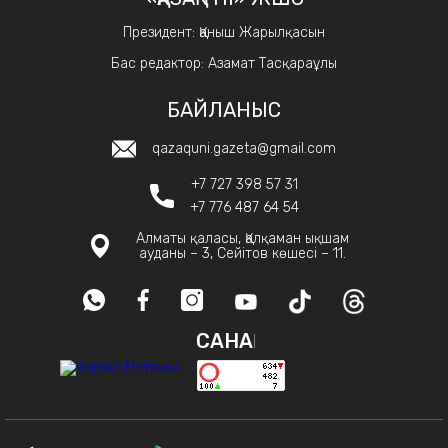
Президент: Қаныш Жарылқасын
Бас редактор: Азамат Тасқараұлы
БАЙЛАНЫС
qazaquni.gazeta@gmail.com
+7 727 398 57 31
+7 776 487 64 54
Алматы қаласы, Қалқаман ықшам
ауданы – 3, Сейітов көшесі – 11.
САНАҚ