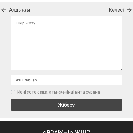
Алдыңғы
Келесі
Мені есте сақта, аты-жөнімді қайта сұрама
«ҚАЗАҚ ҮНІ» ЖШС