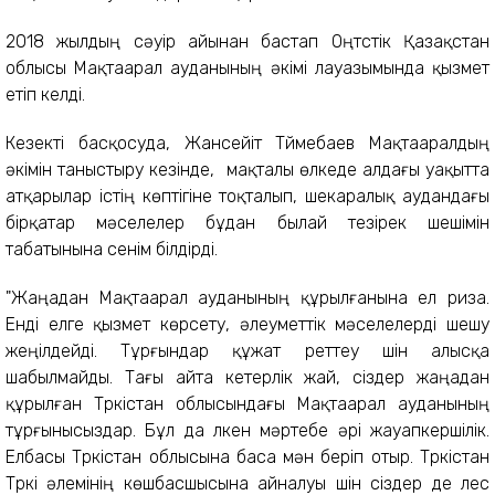
2018 жылдың сәуір айынан бастап Оңтүстік Қазақстан
облысы Мақтаарал ауданының әкімі лауазымында қызмет
етіп келді.
Кезекті басқосуда, Жансейіт Түймебаев Мақтааралдың
әкімін таныстыру кезінде,
мақталы өлкеде алдағы уақытта
атқарылар істің көптігіне тоқталып, шекаралық аудандағы
бірқатар мәселелер бұдан былай тезірек шешімін
табатынына сенім білдірді.
"Жаңадан Мақтаарал ауданының құрылғанына ел риза.
Енді елге қызмет көрсету, әлеуметтік мәселелерді шешу
жеңілдейді. Тұрғындар құжат реттеу үшін алысқа
шабылмайды. Тағы айта кетерлік жай, сіздер жаңадан
құрылған Түркістан облысындағы Мақтаарал ауданының
тұрғынысыздар. Бұл да үлкен мәртебе әрі жауапкершілік.
Елбасы Түркістан облысына баса мән беріп отыр. Түркістан
Түркі әлемінің көшбасшысына айналуы үшін сіздер де үлес