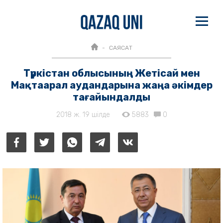
САЯСАТ
Түркістан облысының Жетісай мен
Мақтаарал аудандарына жаңа әкімдер
тағайындалды
2018 ж. 19 шілде
5883
0