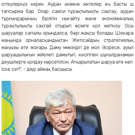
істеулеріңіз керек. Аудан әкіміне жүктелер ең басты үш
тапсырма бар. Олар: саяси тұрақтылықты сақтау, аудан
тұрғындарының бірлігін нығайту және экономикалық
тұрақтылықты сақтай отырып өсімге қол жеткізу. Осы
шаруалар сапалы орындалса, бәрі жақсы болады. Шекара
маңында орналасқандықтан Жетісайдың стратегиялық
маңызы өте жоғары. Даму мүмкіндігі де мол. Әсіресе, ауыл
шаруашылығын жүйелеп дамытып, кәсіппен шұғылданамын
деушілерге қолдау көрсетілсін. Атқарылатын шаруа өте көп.
Іске сәт!", - деді аймақ басшысы.