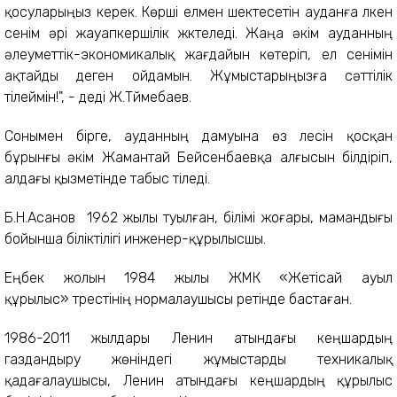
қосуларыңыз керек. Көрші елмен шектесетін ауданға үлкен
сенім әрі жауапкершілік жүктеледі. Жаңа әкім ауданның
әлеуметтік-экономикалық жағдайын көтеріп, ел сенімін
ақтайды деген ойдамын. Жұмыстарыңызға сәттілік
тілеймін!", - деді Ж.Түймебаев.
Сонымен бірге, ауданның дамуына өз үлесін қосқан
бұрынғы әкім Жамантай Бейсенбаевқа алғысын білдіріп,
алдағы қызметінде табыс тіледі.
Б.Н.Асанов
1962 жылы туылған, білімі жоғары, мамандығы
бойынша біліктілігі инженер-құрылысшы.
Еңбек жолын 1984 жылы
ЖМК
«
Жетісай ауыл
құрылыс
»
трестінің нормалаушысы ретінде бастаған
.
1986-2011 жылдары
Ленин атындағы кеңшардың
газдандыру жөніндегі жұмыстарды техникалық
қадағалаушысы, Ленин атындағы кеңшардың құрылыс