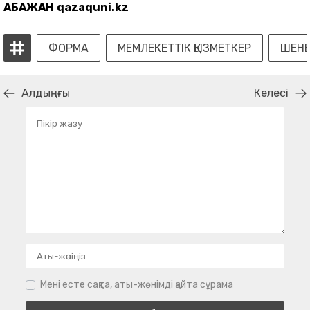
АБАЖАН
qazaquni.kz
ФОРМА
МЕМЛЕКЕТТІК ҚЫЗМЕТКЕР
ШЕНЕ
Алдыңғы
Келесі
Мені есте сақта, аты-жөнімді қайта сұрама