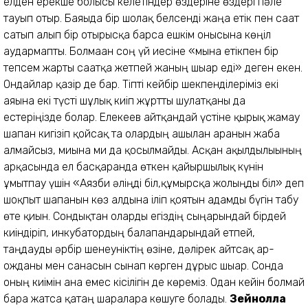
елден ерекше болғысы келетіндер өздеріне өздері пәле
тауып отыр. Баяғыда бір шолақ белсенді жаңа етік пен сағат
сатып алып бір отырысқа барса ешкім онысына көңіл
аудармапты. Болмаған соң үй иесіне «мына етікпен бір
тепсем жарты сағатқа жетпей жаның шығар еді» деген екен.
Ондайлар қазір де бар. Тіпті кейбір шекпенділеріміз екі
аяғына екі түсті шұлық киіп жұртты шулатқаны да
естеріңізде болар. Елекеев айтқандай үстіне қырық жамау
шапан кигізіп қойсақ та олардың ашылған аранын жаба
алмайсыз, миына ми да қосылмайды. Асқан ақылдылығының
арқасында ел басқарғанда өткен қайыршылық күнін
ұмытпау үшін «Аязби әліңді біл,құмырсқа жолыңды біл» деп
шоқпыт шапанын көз алдына іліп қоятын адамды бүгін табу
өте қиын. Сондықтан оларды егіздің сыңарындай бірдей
киіндіріп, инкубатордың балапандарындай етпей,
таңдауды әрбір шенеуніктің өзіне, дәлірек айтсақ ар-
ожданы мен санасын сынап көрген дұрыс шығар. Сонда
оның киімін ғана емес кісілігін де көреміз. Одан кейін болмай
бара жатса қатаң шараларға көшуге болады.
Зейнолла