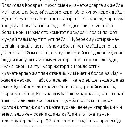
Владислав Косарев. Мәжілісмен қызметкерлерге ақ жейде
мен қара шалбар, әйелдерге қара юбка кигізу керек дейді.
Бұл шенеуніктер арасындағы ысырап пен көрсеқызарлыққа
тосқауыл болатынын айтады. Ал әділет вице-министрі
болған, кейін Мәжілісте комитет басқарған Ирак Елекеев
мұндай талқылау тіпті ұят дейді. Шүберек ауыстырғаннан
шендінің ақылы артып, ғұлама болып кетпфейді деп отыр.
Джинсыға тыйым салып, солтүстік корей шенділеріне ұқсап
бірдей киіну, қытай коммунистері іспетті ерекшеленудің
күлкілі екенін айтушылар жетерлік. Мемлекеттік
қызметкерлер жаппай отандық киім киетін болса өзіміздің
жеңіл өнеркәсіп табысы еселеніп кетер еді дегендер де аз
емес. Қалай десек те, кімге болса да қарапайымдылық
жарасары анық. Қолына қымбат швейцариялық алтын сағат
тағып, италиялық костюм киіп, қымбат көлік мініп, қос-
қостан коттедж салып көзге түскен шенеуніктердің киімін
емес, алдымен соған ақшаны қайдан алып жатқанын
тексеру керек шығар. Өйткені есепсіз ақшаның арқасында