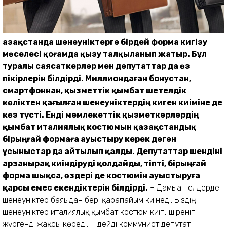
Қазақстанда шенеуніктерге бірдей форма кигізу
мәселесі қоғамда қызу талқыланып жатыр. Бұл
туралы саясаткерлер мен депутаттар да өз
пікірлерін білдірді. Миллиондаған бонустан,
смартфоннан, қызметтік қымбат шетелдік
көліктен қағылған шенеуніктердің киген киіміне де
көз түсті. Енді мемлекеттік қызметкерлердің
қымбат италиялық костюмын қазақстандық
бірыңғай формаға ауыстыру керек деген
ұсыныстар да айтылып қалды. Депутаттар шендіні
арзанырақ киіндіруді қолдайды, тіпті, бірыңғай
форма шықса, өздері де костюмін ауыстыруға
қарсы емес екендіктерін білдірді.
– Дамыған елдерде
шенеуніктер баяғыдан бері қарапайым киінеді. Біздің
шенеуніктер италиялық қымбат костюм киіп, шіреніп
жүргенді жақсы көреді, – дейді коммунист депутат