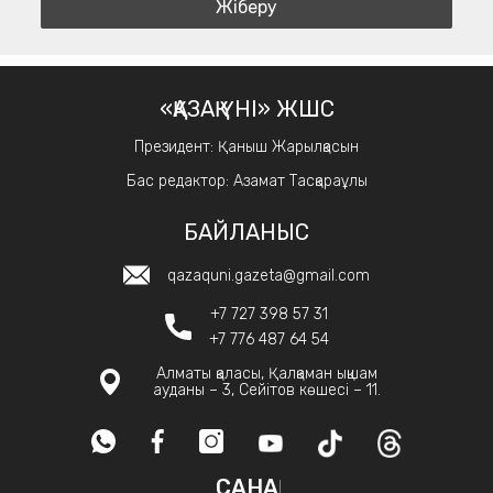
«ҚАЗАҚ ҮНІ» ЖШС
Президент: Қаныш Жарылқасын
Бас редактор: Азамат Тасқараұлы
БАЙЛАНЫС
qazaquni.gazeta@gmail.com
+7 727 398 57 31
+7 776 487 64 54
Алматы қаласы, Қалқаман ықшам
ауданы – 3, Сейітов көшесі – 11.
САНАҚ