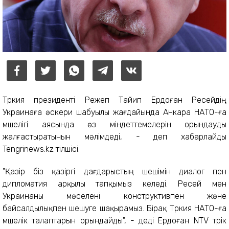
Түркия президенті Режеп Тайип Ердоған Ресейдің
Украинаға әскери шабуылы жағдайында Анкара НАТО-ға
мүшелігі аясында өз міндеттемелерін орындауды
жалғастыратынын мәлімдеді, - деп хабарлайды
Tengrinews.kz тілшісі.
"Қазір біз қазіргі дағдарыстың шешімін диалог пен
дипломатия арқылы тапқымыз келеді. Ресей мен
Украинаны мәселені конструктивпен және
байсалдылықпен шешуге шақырамыз. Бірақ Түркия НАТО-ға
мүшелік талаптарын орындайды", - деді Ердоған NTV түрік