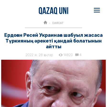
САЯСАТ
Ердоған Ресей Украинаға шабуыл жасаса
Түркияның әрекеті қандай болатынын
айтты
2022 ж. 28 қаңтар
14820
4