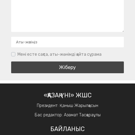
Мені есте сақта, аты-жөнімді қайта сұрама
«ҚАЗАҚ ҮНІ» ЖШС
Президент: Қаныш Жарылқасын
Бас редактор: Азамат Тасқараұлы
БАЙЛАНЫС