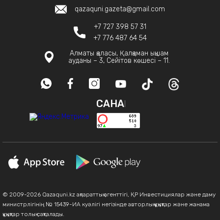
qazaquni.gazeta@gmail.com
+7 727 398 57 31
+7 776 487 64 54
Алматы қаласы, Қалқаман ықшам
ауданы – 3, Сейітов көшесі – 11.
САНАҚ
© 2009-2026 Qazaquni.kz ақпараттық агенттігі, ҚР Инвестициялар және даму
министрлігінің № 15439-ИА куәлігі негізінде авторлық құқықтар және жанама
құқықтар толық сақталады.