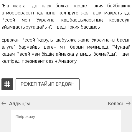
"Екі жақтан да тілек болған кезде Түркия бейбітшілік
атмосферасын қалпына келтіруге жол ашу мақсатында
Ресей мен Украина көшбасшыларының кездесуін
ұйымдастыруға дайын", - деді Түркия басшысы.
Ердоған Ресей "қарулы шабуылға және Украинаны басып
алуға" бармайды деген үміті барын мәлімдеді. "Мұндай
қадам Ресей мен біздің аймаққа ұтымды болмайды", - деп
келтіреді президент сөзін Анадолу.
РЕЖЕП ТАЙЫП ЕРДОҒАН
Алдыңғы
Келесі