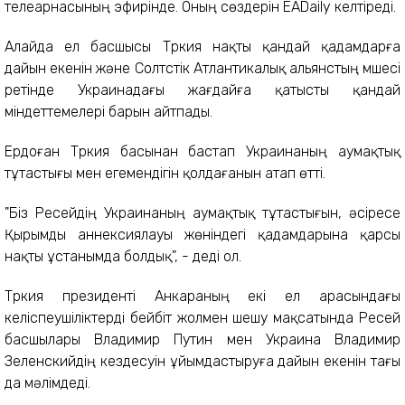
телеарнасының эфирінде. Оның сөздерін EADaily келтіреді.
Алайда ел басшысы Түркия нақты қандай қадамдарға
дайын екенін және Солтүстік Атлантикалық альянстың мүшесі
ретінде Украинадағы жағдайға қатысты қандай
міндеттемелері барын айтпады.
Ердоған Түркия басынан бастап Украинаның аумақтық
тұтастығы мен егемендігін қолдағанын атап өтті.
"Біз Ресейдің Украинаның аумақтық тұтастығын, әсіресе
Қырымды аннексиялауы жөніндегі қадамдарына қарсы
нақты ұстанымда болдық", - деді ол.
Түркия президенті Анкараның екі ел арасындағы
келіспеушіліктерді бейбіт жолмен шешу мақсатында Ресей
басшылары Владимир Путин мен Украина Владимир
Зеленскийдің кездесуін ұйымдастыруға дайын екенін тағы
да мәлімдеді.