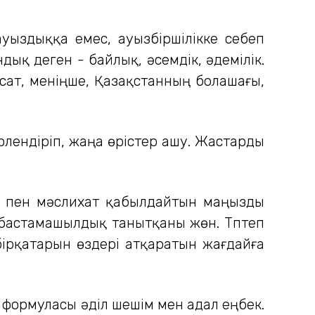
лауыздыққа емес, ауызбіршілікке себеп
уандық деген - байлық, әсемдік, әдемілік.
қсат, меніңше, Қазақстанның болашағы,
рлендіріп, жаңа өрістер ашу. Жастарды
ік пен мәслихат қабылдайтын маңызды
а бастамашылдық танытқаны жөн. Түптеп
ірқатарын өздері атқаратын жағдайға
ң формуласы әділ шешім мен адал еңбек.