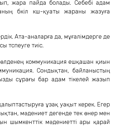
лып, жара пайда болады. Себебі адам
ның бүкіл күш-қуаты жараны жазуға
рдік. Ата-аналарға да, мұғалімдерге де
 түспеуге тиіс.
 Көлденең коммуникация ешқашан қиын
оммуникация. Сондықтан, байланыстың
аңызды сұрағы бар адам тікелей жазып
 қалыптастыруға ұзақ уақыт керек. Егер
дықтан, мәдениет дегенде тек өнер мен
ын шымкенттік мәдениетті ары қарай