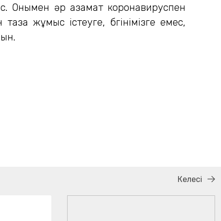
рус. Онымен әр азамат коронавируспен
таза жұмыс істеуге, бүгінімізге емес,
ын.
Келесі