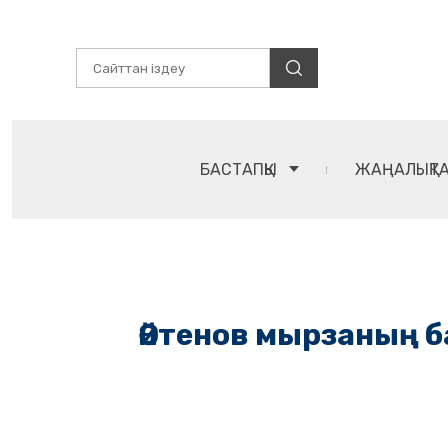
БАСТАПҚЫ
ЖАҢАЛЫҚТ
Әйтенов мырзаның ба