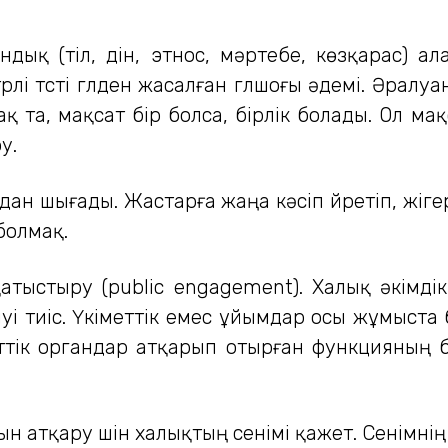
андық (тіл, дін, этнос, мәртебе, көзқарас) а
 түрлі түсті гүлден жасалған гүлшоғы әдемі. Әрал
та, мақсат бір болса, бірлік болады. Ол ма
у.
ан шығады. Жастарға жаңа кәсіп үйретіп, жіге
болмақ.
атыстыру (public engagement). Халық әкімд
уі тиіс. Үкіметтік емес ұйымдар осы жұмыст
тік органдар атқарып отырған функцияның б
ын атқару үшін халықтың сенімі қажет. Сенімні