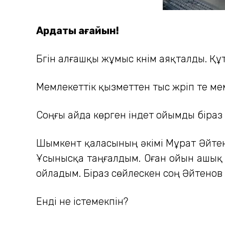
Ардақты ағайын!
Бүгін алғашқы жұмыс күнім аяқталды. Қ
Мемлекеттік қызметтен тыс жүріп те ме
Соңғы айда көрген індет ойымды біраз 
Шымкент қаласының әкімі Мұрат Әйтено
Ұсынысқа таңғалдым. Оған ойын ашық а
ойладым. Біраз сөйлескен соң Әйтенов
Енді не істемекпін?