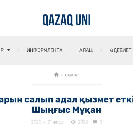
АР
ИНФОРМЛЕНТА
АЛАШ
ӘДЕБИЕТ
САЯСАТ
рын салып адал қызмет еткіс
Шыңғыс Мұқан
2020 ж. 31 шілде
2822
0