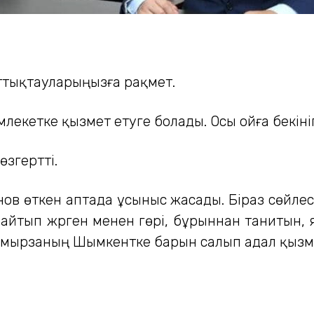
ұттықтауларыңызға рақмет.
млекетке қызмет етуге болады. Осы ойға бекіні
өзгертті.
в өткен аптада ұсыныс жасады. Біраз сөйлес
йтып жүрген менен гөрі, бұрыннан танитын, 
 мырзаның Шымкентке барын салып адал қызмет 