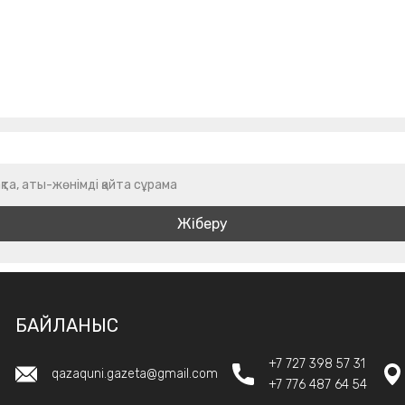
қта, аты-жөнімді қайта сұрама
БАЙЛАНЫС
+7 727 398 57 31
qazaquni.gazeta@gmail.com
+7 776 487 64 54