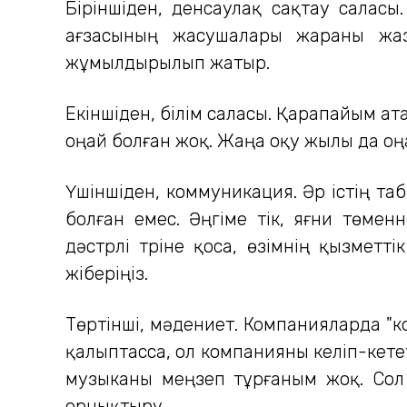
Біріншіден, денсаулақ сақтау салас
ағзасының жасушалары жараны жазу
жұмылдырылып жатыр.
Екіншіден, білім саласы. Қарапайым ат
оңай болған жоқ. Жаңа оқу жылы да оңа
Үшіншіден, коммуникация. Әр істің 
болған емес. Әңгіме тік, яғни төме
дәстүрлі түріне қоса, өзімнің қызме
жіберіңіз.
Төртінші, мәдениет. Компанияларда "ко
қалыптасса, ол компанияны келіп-кете
музыканы меңзеп тұрғаным жоқ. Сол
орнықтыру.