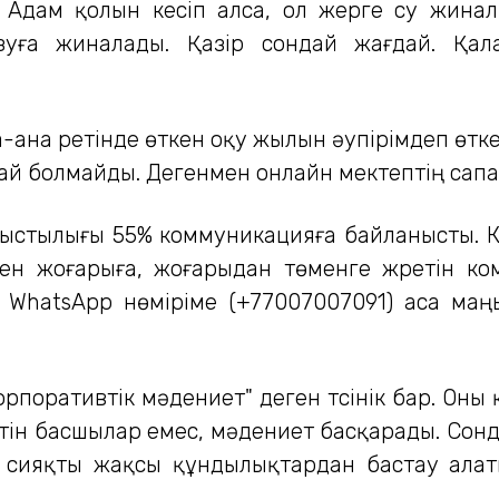
ы. Адам қолын кесіп алса, ол жерге су жина
ға жиналады. Қазір сондай жағдай. Қала
а-ана ретінде өткен оқу жылын әупірімдеп өтке
й болмайды. Дегенмен онлайн мектептің сапасы
табыстылығы 55% коммуникацияға байланысты.
ннен жоғарыға, жоғарыдан төменге жүретін к
ттік WhatsApp нөміріме (+77007007091) аса м
рпоративтік мәдениет" деген түсінік бар. Оны
тін басшылар емес, мәдениет басқарады. Сон
 сияқты жақсы құндылықтардан бастау алат