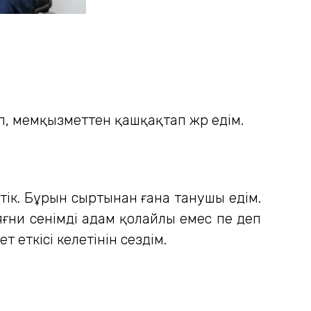
п, мемқызметтен қашқақтап жүр едім.
тік. Бұрын сыртынан ғана танушы едім.
яғни сенімді адам қолайлы емес пе деп
еткісі келетінін сездім.