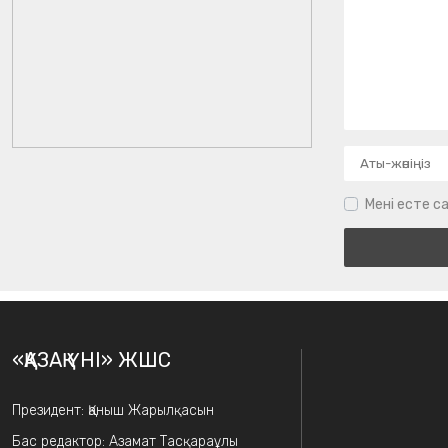
Мені есте са
«ҚАЗАҚ ҮНІ» ЖШС
Президент: Қаныш Жарылқасын
Бас редактор: Азамат Тасқараұлы