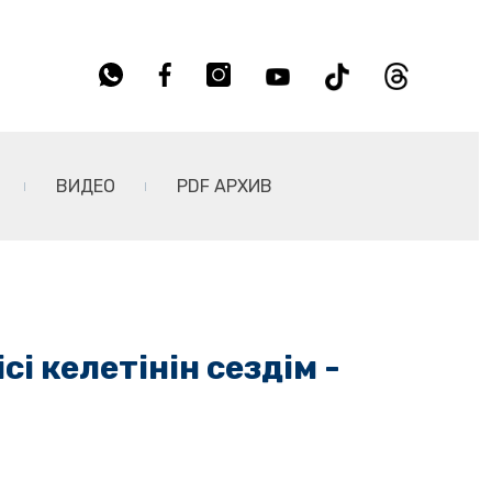
ВИДЕО
PDF АРХИВ
і келетінін сездім -