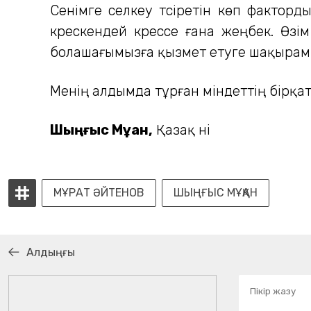
Сенімге селкеу түсіретін көп фактор
күрескендей күрессе ғана жеңбек. Өзі
болашағымызға қызмет етуге шақырамы
Менің алдымда тұрған міндеттің бірқа
Шыңғыс Мұқан,
Қазақ үні
МҰРАТ ӘЙТЕНОВ
ШЫҢҒЫС МҰҚАН
Алдыңғы