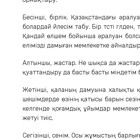
Бесінші, бірлік. Қазақстандағы әралу
болардай үйлесім табу. Бір түсті гүлден,
Қандай өлшем бойынша әралуан болсақ 
елімізді дамыған мемлекетке айналдыр
Алтыншы, жастар. Не шықса да жастард
қуаттандыру да басты басты міндетім 
Жетінші, қаланың дамуына халықты қ
шешімдерде өзінің қатысы барын сезін
келгенде қоғамдық ұйымдар мемлекет
жетуі тиіс.
Сегізінші, сенім. Осы жұмыстың барлығ