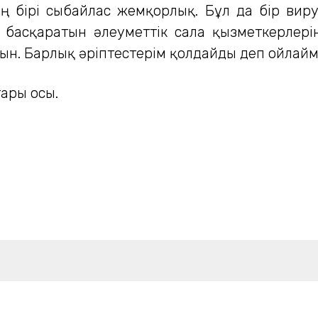
дың бірі сыбайлас жемқорлық. Бұл да бір ви
м басқаратын әлеуметтік сала қызметкерлерін 
н. Барлық әріптестерім қолдайды деп ойлайм
тары осы.