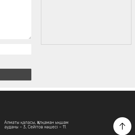
Алматы қаласы, Қалқаман ықшам
ауданы – 3, Сейітов көшесі – 11.