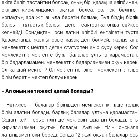
екіге бөліп тастайтын болсақ, оның бірі қазақша әліпбимен,
екіншісі кириллицамен оқитын болса, сол екі бөлінген
ұрпақтың ара жігі ашыла беретін болмақ. Бұл біздің бірлік
болсын, тұтастық болсын деген саятсатқа онша сәйкес
келмейді. Сондықтан, осы латын әліпбиі енгізілетін тұста
Қазақстанда жалпы орыс-қазақ деп бөлмей, жалғыз ғана
мемлекеттік мектеп деген статуспен өмір сүру керек. Сол
мемлекеттік мектепте бүкіл балалар ұлтына қарамастан,
бір бағдарламамен, мемлекеттік бағдарламамен оқуы керек.
Ол қандай мектеп? Ол мектеп негізінен мемлекеттік тілде
білім беретін мектеп болуы керек.
– Ал оның нәтижесі қалай болады?
– Нәтижесі – балалар біріншіден мемлекеттік тілде толық
білім алатын болады, барлық балалар ұлтына қарамастан.
Содан кейін орыс тілін де меңгеріп шығатын болады, оны
кириллицамен оқитын болады. Ағылшын тілін онсызда
латыншамен оқи береді. Сонда 12 жыл оқыған балалар осы