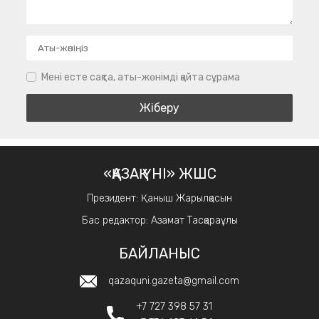
Мені есте сақта, аты-жөнімді қайта сұрама
«ҚАЗАҚ ҮНІ» ЖШС
Президент: Қаныш Жарылқасын
Бас редактор: Азамат Тасқараұлы
БАЙЛАНЫС
qazaquni.gazeta@gmail.com
+7 727 398 57 31