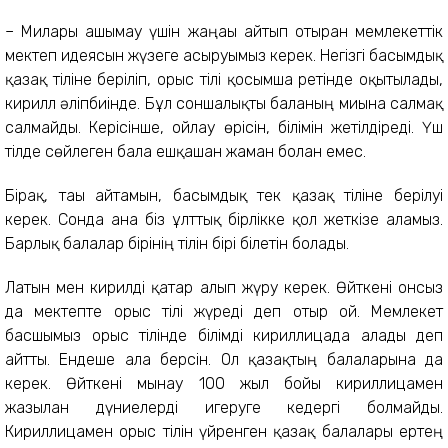
– Милары ашымау үшін жаңағы айтып отырған мемлекеттік
мектеп идеясын жүзеге асыруымыз керек. Негізгі басымдық
қазақ тіліне беріліп, орыс тілі қосымша ретінде оқытылады,
кирилл әліпбиінде. Бұл соншалықты баланың миына салмақ
салмайды. Керісінше, ойлау өрісін, білімін жетілдіреді. Үш
тілде сөйлеген бала ешқашан жаман болған емес.
Бірақ, тағы айтамын, басымдық тек қазақ тіліне берілуі
керек. Сонда ғана біз ұлттық бірлікке қол жеткізе аламыз.
Барлық балалар бірінің тілін бірі білетін болады.
Латын мен кирилді қатар алып жүру керек. Өйткені онсыз
да мектепте орыс тілі жүреді деп отыр ғой. Мемлекет
басшымыз орыс тілінде білімді кириллицада алады деп
айтты. Ендеше ала берсін. Ол қазақтың балаларына да
керек. Өйткені мынау 100 жыл бойы кириллицамен
жазылған дүниелерді игеруге кедергі болмайды.
Кириллицамен орыс тілін үйренген қазақ балалары ертең