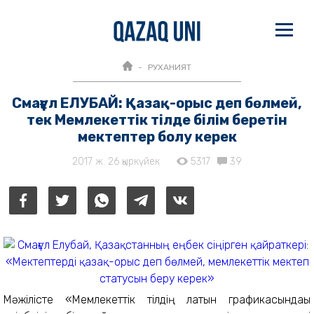
РУХАНИЯТ
Смағұл ЕЛУБАЙ: Қазақ-орыс деп бөлмей,
тек Мемлекеттік тілде білім беретін
мектептер болу керек
2017 ж. 26 қыркүйек
5317
39
Мәжілісте «Мемлекеттік тілдің латын графикасындағы