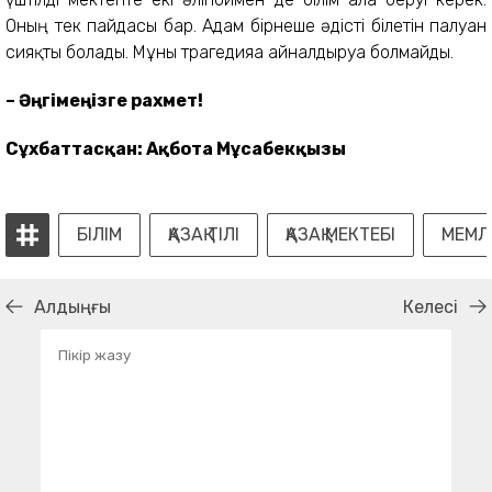
Оның тек пайдасы бар. Адам бірнеше әдісті білетін палуан
сияқты болады. Мұны трагедияға айналдыруға болмайды.
– Әңгімеңізге рахмет!
Сұхбаттасқан: Ақбота Мұсабекқызы
БІЛІМ
ҚАЗАҚ ТІЛІ
ҚАЗАҚ МЕКТЕБІ
МЕМЛЕ
Алдыңғы
Келесі