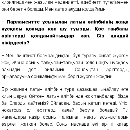
кириллицамен жазылған мәдениетті, әдебиетті түгеліменен
оқи беретін болады. Мен қатар алуды қолдаймын.
– Парламентте ұсынылған латын әліпбиінің жаңа
нұсқасы қоғамда көп шу туғызды. Қос таңбалы
әріптерді қолдамайтындар көп. Сіз қандай
пікірдесіз?
– Мен лингвист болмағандықтан бұл туралы ойлап жүргем
жоқ. Және осыны талқылай-талқылай келе нақты нұсқасы
алынады деп ойлаймын. Сондықтан әріптердің
орналасуына соншалықты мән беріп жүрген жоқпын.
Бір жағынан латын әліпбиін тура қазақшаға ыңғайлау өте
қиын шаруа. Өйткені латын әліпбиінде жоқ таңбалар бізде
ба. Оларды қайтеміз? Ойласаң, басың қатып кетеді. Үтір,
ноқатсыз ол әріптерді қалай беруге болады? Тіл
мамандары қазір осыны талқылап, нақты ұсыныстарын
әзірлеп жатқан болар. Соңғы нұсқада екі әріпті қатар