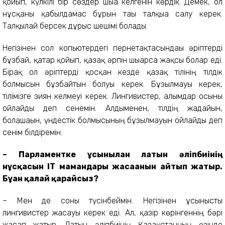
қойып, күлкілі бір сөздер шыға келгенін көрдік. Демек, ол
нұсқаны қабылдамас бұрын тағы талқыға салу керек.
Талқылай берсек дұрыс шешімі болады.
Негізінен сол копьютердегі пернетақтасындағы әріптерді
бұзбай, қатар қойып, қазақ әрпін шығарса жақсы болар еді.
Бірақ ол әріптерді қосқан кезде қазақ тілінің тілдік
болмысын бұзбайтын болуы керек. Бұзылмауы керек,
тілімізге зиян келмеуі керек. Лингивистер, ғалымдар осыны
ойлайды деп сенемін. Алдыменен, тілдің жағдайын,
болашағын, үндестік болмысының бұзылмауын ойлайды деп
сенім білдіремін.
– Парламентке ұсынылған латын әліпбиінің
нұсқасын ІТ мамандары жасағанын айтып жатыр.
Бұған қалай қарайсыз?
– Мен де соны түсінбеймін. Негізінен ұсынысты
лингивистер жасауы керек еді. Ал, қазір көрінгеннің бәрі
жасап жатыр. Латын әліпбиінің Қазақстанның өзінде