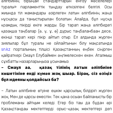
әліпбиінің бірыңғай стандарттарын енгізу мәселелері
туралы» парламенттік тыңдау өткізілгені белгілі. Осы
жиында тіл мамандары әзірлеген латын әліпбиінің жаңа
нұсқасы да таныстырылған болатын. Алайда, бұл нұсқа
қоғамдық пікірді екіге жарды. Бір тарап жаңа әліпбидегі
қазақша таңбалар (ә, ү, ұ, ө) дұрыс таңбаланбаған десе,
екінші тарап кері пікір айтып отыр. Ел алдында жүрген
зиялылар бұл туралы не ойлайтынын білу мақсатында
sn.kz
порталының тілшісі Қазақстанның еңбек сіңірген
қайраткері Смағұл Елубаймен әңгімелескен екен. Аталмыш
сұхбатты назарларыңызға ұсынамыз.
– Смағұл аға, қазақ тілінің латын әліпбиіне
көшетініне енді күмән жоқ шығар. Бірақ, сіз өзіңіз
бұл идеяны қолдайсыз ба?
– Латын әліпбиіне өтуіне ешкім қарсылық білдіріп жүрген
жоқ. Мен де қарсы емеспін. Тек қана осыған байланысты бір
проблеманы айтқым келеді. Егер біз тағы да бұдан әрі
Қазақстандағы мектептерді орыс-қазақ мектептері деп