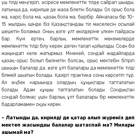
үш тілді меңгеріп, әсіресе мемлекеттік тілде сайрап шығады,
латынша да, кирилше де жаза білетін болады. Ол орыс бола
ма, кәріс бола ма, қазақ бола ма, бәрібір. Айналасы бір 10-
15 жылдың ішінде біз Қазақстандағы тіл мәселесін осылай
шешетін боламыз. Оның өзге ұлт өкілдеріне үлкен пайдасы
бар. Күні ертең барлық мемлекеттік мекемелерде
мемлекеттік тілді білу керек деген талап қойылады. Соған біз
жақындап келе жатырмыз. Мінекей, сондай жағдайларда
қазақ-орыс болып бөлінетін болсақ, орыс мектебін бітіріп
шыққан балалар да, өзге ұлт балалары да мемлекеттік тілді
білмей шығатын болады. Қазіргі практика соны көрсетіп тұр.
Ал еңбек нарығында олардың құқықтары тапталатын
болады. Адам құқығы тапталатын болады. Сондықтан
сондай болмас үшін барлық ұлт балалары бір мемлекеттік
бағдарламамен оқуы керек.
– Латынды да, кирилді де қатар алып жүреміз деп
мектеп жасындағы балалар шатаспай ма? Милары
ашымай ма?