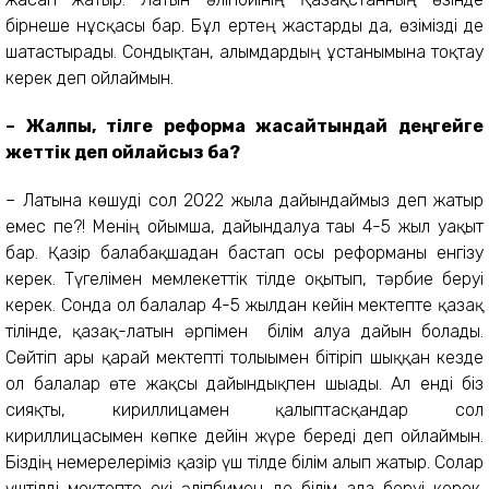
бірнеше нұсқасы бар. Бұл ертең жастарды да, өзімізді де
шатастырады. Сондықтан, ғалымдардың ұстанымына тоқтау
керек деп ойлаймын.
– Жалпы, тілге реформа жасайтындай деңгейге
жеттік деп ойлайсыз ба?
– Латынға көшуді сол 2022 жылға дайындаймыз деп жатыр
емес пе?! Менің ойымша, дайындалуға тағы 4-5 жыл уақыт
бар. Қазір балабақшадан бастап осы реформаны енгізу
керек. Түгелімен мемлекеттік тілде оқытып, тәрбие беруі
керек. Сонда ол балалар 4-5 жылдан кейін мектепте қазақ
тілінде, қазақ-латын әрпімен білім алуға дайын болады.
Сөйтіп ары қарай мектепті толығымен бітіріп шыққан кезде
ол балалар өте жақсы дайындықпен шығады. Ал енді біз
сияқты, кириллицамен қалыптасқандар сол
кириллицасымен көпке дейін жүре береді деп ойлаймын.
Біздің немерелеріміз қазір үш тілде білім алып жатыр. Солар
үштілді мектепте екі әліпбимен де білім ала беруі керек.