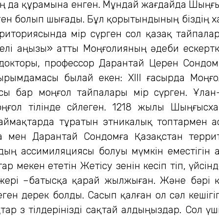
ың да құрамына енген. Мұндай жағдайда Шыңғы
н болып шығады. Бұл қорытындының біздің халы
иториясында өмір сүрген cол қазақ тайпаларын
лі аңызы» атты Моңғолияның әдеби ескерткі
докторы, профессор Дарантай Церен Сондомм
рымдамасы былай екен: ХІІІ ғасырда Моңғо
ысы бар моңғол тайпалары өмір сүрген. Ұла
ңғол тілінде сөйлеген. 1218 жылы Шыңғысх
 аймақтарда тұратын этникалық топтармен а
нда мен Дарантай Сондомға Қазақстан терри
дың ассимиляциясы болуы мүмкін еместігін 
ар мекен ететін Жетісу өзенін кесіп өтіп, үйсі
ері –батысқа қарай жылжыған. Және бәрі қа
ен дерек болды. Сасып қалған ол сәл кешігіп 
тар өз тілдерінізді сақтай алдыңыздар. Сол үш