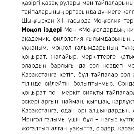
қазіргі қазақ рулары мен тайпаларын
тайпаларының ортасында дүниеге келге
Шыңғысхан ХІІІ ғасырда Моңғолия терр
Моңғол іздері
Мен «Моңғолдардың кие
академик, филология ғылымдарының 
ұққаным, моңғол ғалымдарының тұжы
қоңырат, жалайыр, меркіттерге қат
олардың барлығы да сол кездегі мо
Қазақстанға кетіп, бұл тайпалар сол
тілінде сөйлейтін болыпты-мыс. Со
қоңырат пен меркіт сияқты тайпалар
әскері арғын, найман, қыпшақ, қарлұқт
Қазақстанға, одан әрі алшындардың ж
Моңғол ғалымы үшін бұл – нағыз күтпег
жоғалтып алған уақытта, сіздер, қазақ