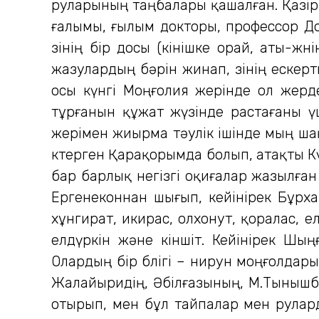
руларының таңбалары қашалған. Қазірг
ғалымы, ғылым докторы, профессор Дов
өзінің бір досы (өкінішке орай, аты
жазулардың бәрін жинап, өзінің ескер
осы күнгі Моңғолия жерінде ол жерд
тұрғанын құжат жүзінде растағаны ү
жерімен жиырма тәулік ішінде мың ша
көтерген Қарақорымда болып, атақты Кү
бар барлық негізгі оқиғалар жазылған
Ергенеконнан шығып, кейінірек Бұрха
хұнгират, икирас, олхонут, қоралас, ел
елдүркін және кіншіт. Кейінірек Ш
Олардың бір бөлігі – нирун моңғолда
Жалайыридің, Әбілғазының, М.Тынышбе
отырып, мен бұл тайпалар мен руларды