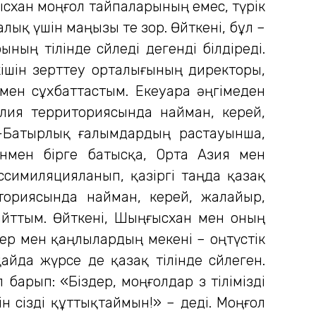
схан моңғол тайпаларының емес, түрік
қ үшін маңызы өте зор. Өйткені, бұл –
ың тілінде сөйледі дегенді білдіреді.
шін зерттеу орталығының директоры,
ен сұхбаттастым. Екеуара әңгімеден
лия территориясында найман, керей,
н-Батырлық ғалымдардың растауынша,
анмен бірге батысқа, Орта Азия мен
ссимиляцияланып, қазіргі таңда қазақ
ториясында найман, керей, жалайыр,
айттым. Өйткені, Шыңғысхан мен оның
ндер мен қаңлылардың мекені – оңтүстік
йда жүрсе де қазақ тілінде сөйлеген.
барып: «Біздер, моңғолдар өз тілімізді
ін сізді құттықтаймын!» – деді. Моңғол