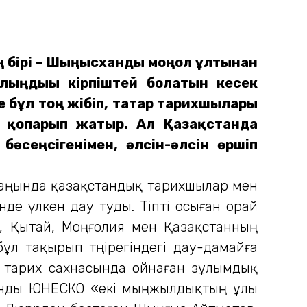
 бірі – Шыңғысханды моңғол ұлтынан
алыңдығы кірпіштей болатын кесек
 бұл тоң жібіп, татар тарихшылары
н қопарып жатыр. Ал Қазақстанда
әсеңсігенімен, әлсін-әлсін өршіп
саңында қазақстандық тарихшылар мен
де үлкен дау туды. Тіпті осыған орай
, Қытай, Моңғолия мен Қазақстанның
ұл тақырып төңірегіндегі дау-дамайға
ң тарих сахнасында ойнаған зұлымдық
ханды ЮНЕСКО «екі мыңжылдықтың ұлы