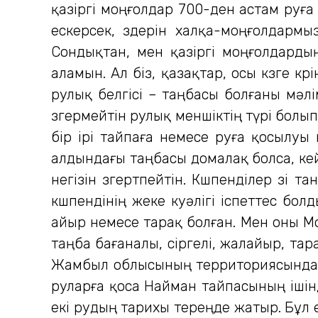
қазіргі моңғолдар 700-ден астам руға
ескерсек, өздерін халқа-моңғолдарм
Сондықтан, мен қазіргі моңғолдарды
аламын. Ал біз, қазақтар, осы көзге көрі
рулық белгісі – таңбасы болғаны мәлі
өзгермейтін рулық меншіктің түрі болып
бір ірі тайпаға немесе руға қосылу
алдындағы таңбасы домалақ болса, кей
негізін өзгертпейтін. Көшпенділер өзі
көшпендінің жеке куәлігі іспеттес бол
айыр немесе тарақ болған. Мен оны М
таңба бағаналы, сіргелі, жалайыр, та
Жамбыл облысының территориясында өт
руларға қоса Найман тайпасының ішін
екі рудың тарихы тереңде жатыр. Бұл 