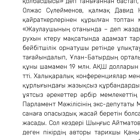
қолбасшысы» деп танығаннан бастап,
Олжас Сүлейменов, қалмақ Давид К
қайраткерлерінен құрылған топтан 
«Жаулаушының отанында – деп жазды
рухын көтеру мақсатында адамзат та
бейбітшілік орнатушы ретінде ұлықт
тағайындалып, Ұлан-Батырдың орталы
құны шамамен 19 млн. АҚШ долларын қ
өтті. Халықаралық конференциялар ме
құрлығындағы жазықсыз құрбандардың 
ұятсыз әрекеттер әрбір мемлекеттің
Парламент Мәжілісінің экс-депутаты 
санаға опасыздық жасай беретін болса
жасады. Сол кездері Шыңғыс Айтматовп
деген пікірдің авторы тарихшы Қан