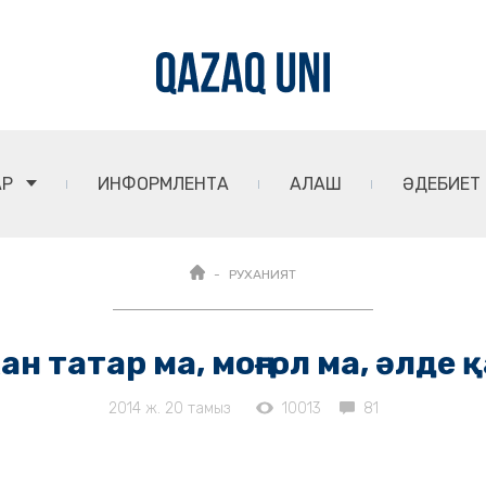
АР
ИНФОРМЛЕНТА
АЛАШ
ӘДЕБИЕТ
РУХАНИЯТ
н татар ма, моңғол ма, әлде 
2014 ж. 20 тамыз
10013
81