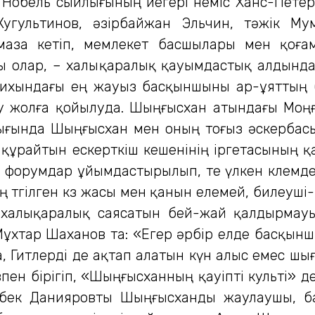
 Нобель сыйлығының иегері неміс Ханс-Пете
угультинов, әзірбайжан Эльчин, тәжік Му
маза кетіп, мемлекет басшылары мен қоға
 олар, – халықаралық қауымдастық алдында
рихындағы ең жауыз басқыншыны ар-ұяттың б
ау жолға қойылуда. Шыңғысхан атындағы Моңғ
ғында Шыңғысхан мен оның тоғыз әскербасына
ұрайтын ескерткіш кешенінің іргетасының қа
н форумдар ұйымдастырылып, өте үлкен көлемд
төгілген көз жасы мен қанын елемей, билеуш
 халықаралық саясатын бей-жай қалдырмауы 
Мұхтар Шаханов та: «Егер әрбір елде басқынш
, Гитлерді де ақтап алатын күн алыс емес ш
ен бірігіп, «Шыңғысханның қауіпті культі» 
ыбек Данияровты Шыңғысханды жаулаушы, ба