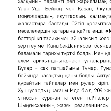
халқының перзенті деп жарияламақ 
Ұлан-Уде, Бейжің мен Қазан, Якутск
моңғолдардың, якуттардың, қалмақт
жалғастыра бастады. Сөйтіп қоламтағ
мәселелердің қатарына қайта енді.
«
беттері көп тарихымен айналысып келе 
зерттеуіме ҚаныбекДанияров баянда
баламалы тарихы түрткі болды. Мен қа
әлем тарихындағы көрнекті тұлғаларын
Бұлар – сақ патшайымы Тұмар, Ғұнда
бойында қазақтың қаны болды. Айтул
құрайтын тайпалар мен рулар кіріп
Хұннулардың қағаны Мөде б.з.д. 209 ж
этносын құраған көптеген тайпалар
Шыңғысханның жазғы резиденциясы 