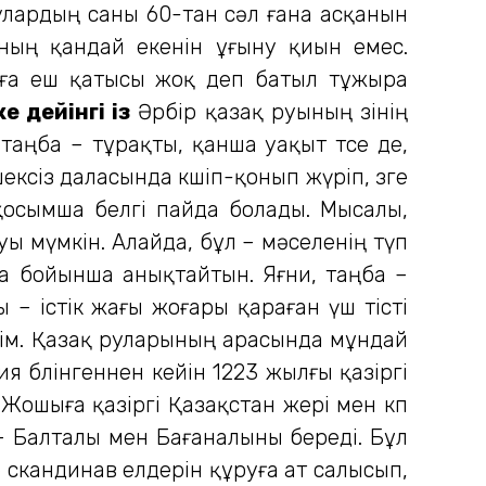
рулардың саны 60-тан сәл ғана асқанын
ының қандай екенін ұғыну қиын емес.
арға еш қатысы жоқ деп батыл тұжыра
е дейінгі із
Әрбір қазақ руының өзінің
таңба – тұрақты, қанша уақыт өтсе де,
ексіз даласында көшіп-қонып жүріп, өзге
қосымша белгі пайда болады. Мысалы,
ы мүмкін. Алайда, бұл – мәселенің түп
аңба бойынша анықтайтын. Яғни, таңба –
ы – істік жағы жоғары қараған үш тісті
дім. Қазақ руларының арасында мұндай
 бөлінгеннен кейін 1223 жылғы қазіргі
ошыға қазіргі Қазақстан жері мен көп
– Балталы мен Бағаналыны береді. Бұл
 скандинав елдерін құруға ат салысып,