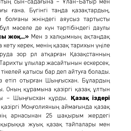
втың сын-садағына – Ұлан-Батыр мен
ғы ғана. Бүгінгі таңда қазақтардың,
 болғаны жөніндегі аяусыз тартысты
бұл мәселе де күн тәртібіндегі даулы
ысы жоқ…»
Мен өз халқымның ақтаңдақ
 кету керек, менің қазақ тарихын үңіле
руда зор рөл атқарған Қазақстанның
. Тарихты ұлылар жасайтынын ескерсек,
тікелей қатысы бар деп айтуға болады.
өз етіп отырған Шыңғысхан. Бұлардың
. Оның құрамына қазіргі қазақ ұлтын
ұлы – Шыңғысхан құрды.
Қазақ іздері
е қазіргі Моңғолияның аймағында қазақ
нінің арнасынан 25 шақырым жердегі
 қырыққа жуық қазақ тайпалары мен