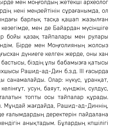
 Бірде мен моңғолдың жетекші археолог
рдің нені меңзейтінін cұрағанымда, ол
ясындағы барлық тасқа қашап жазылған
 кезегімде, мен де Байардан мүсіншіге
тар бойы қазақ тайпалары мен рулары
індім. Бірде мен Моңғолияның жолсыз
ғысхан дүниеге келген жерде, оны хан
ң бастысы, біздің ұлы бабамызға қатысы
хшысы Рашид-ад-Дин б.з.д. ІІІ ғасырда
ы санамалайды. Олар: нүкүс, ұранқат,
келінғұт, усун, баяут, күнджін, сулдус,
талатын топты осы тайпалар құрады.
ы. Мұндай жағдайда, Рашид-ад-Диннің,
 де ғалымдардың деректерін пайдалана
ендігін анықтадым. Бұлардың көпшілігі