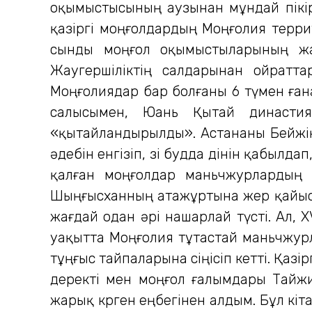
оқымыстысының аузынан мұндай пікірд
қазіргі моңғолдардың Моңғолия терри
сынды моңғол оқымыстыларының жа
Жаугершіліктің салдарынан ойратта
Моңғолиядар бар болғаны 6 түмен ға
салысымен, Юань Қытай династия
«қытайландырылды». Астананы Бейжіңге
әдебін енгізіп, өзі будда дінін қабыл
қалған моңғолдар маньчжурлардың кө
Шыңғысханның атажұртына жер қайысқа
жағдай одан әрі нашарлай түсті. Ал,
уақытта Моңғолия тұтастай маньчжурла
тұңғыс тайпаларына сіңісіп кетті. Қаз
деректі мен моңғол ғалымдары Тайж
жарық көрген еңбегінен алдым. Бұл кіт