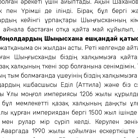
болған әрекеті үшін айыптады. Ақын Шахано
 пен Үрімші де ілінді. Бірақ бұл бергі жа
ардың кейінгі ұрпақтары Шыңғысханның кім
а айнала бастаған отқа қайта май құйылып, 
Моңғолдардың Шыңғысханға ешқандай қат
жатқаныма он жылдан асты. Реті келгенде айта
ған Шыңғысханды біздің халқымызға қайта
зақ халқының өткені зор болғанына сенімдімін
ың тым болмағанда үшеуінің біздің халқымызға 
рдың көшбасшысы Еділ (Аттила) және біз с
ы Ұлы моңғол империясы 1206 жылы құрылды
, бұл мемлекетті қазақ халқының даңқты 
ылы құрған империядан бергі 1500 жыл ішінд
 мен рулар өмір сүріп келді. Керулен өзе
Аваргада 1990 жылы қойылған ескерткіште