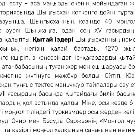
і есту – аса маңызды екенін мойындаған жө
ториясында Шыңғысхан кеткенге дейін тұрға
зуынша, Шыңғысханның кезінде 40 моңғол,
р әуелі Шыңжаңға, одан соң ХV ғасырдың 
на қалыпты.
Қытай іздері
Шыңғысханның немер
сының негізін қалай бастады. 1270 ж
 көшіріп, өз кеңсесіндегі іс-қағаздарды қытай
дап, ата-бабасының туған жерімен еш шаруасы б
мегіне жүгінуге мәжбүр болды. Сөйтіп, Юа
н тұңғыс тектес маньчжур тайпалары сау ете
 ХVІІ ғасырдың басында Қытайдағы билік басы
рдың қол астында қалды. Міне, осы кезде 6 т
іргі моңғол тіліндегі түркизмдер осы жерден ке
иуд Очир мен Бэсуда Сэржээнің «Монгол чу
апта қазіргі моңғол халқының санағының нәтиже