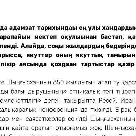
ында адамзат тарихындағы ең ұлы хандардың
Қарапайым мектеп оқулығынан бастап, қ
ленді. Алайда, соңғы жылдардың бедерінде
ырысса, якуттар оның якуттық тамыры
ікір аясында қоздаған тартыстар қазір б
рге Шыңғысханның 850 жылдығын атап өту қар
 бағындырушының» этникалық тегі төңірегін
млекеттілігі» деген тақырыпта Ресей, Иран
ықаралық конференция да өткізілді. Бірақ б
мдар мен саясаткерлер секілді Шыңғысханны
 үшін қайта оралып отырғамыз жоқ. Шыңғыс