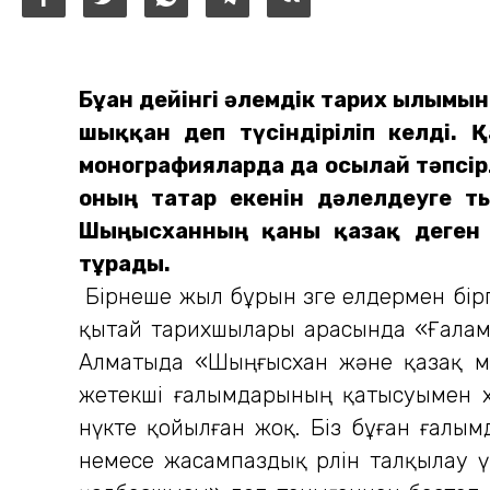
Бұған дейінгі әлемдік тарих ғылым
шыққан деп түсіндіріліп келді. 
монографияларда да осылай тәпсір
оның татар екенін дәлелдеуге т
Шыңғысханның қаны қазақ деген п
тұрады.
Бірнеше жыл бұрын өзге елдермен бі
қытай тарихшылары арасында «Ғаламды
Алматыда «Шыңғысхан және қазақ ме
жетекші ғалымдарының қатысуымен хал
нүкте қойылған жоқ. Біз бұған ғалы
немесе жасампаздық рөлін талқылау