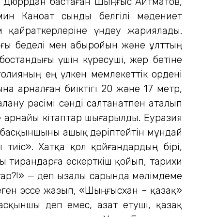
р Дюррдан бастаған Шыңғыс Айтматов,
мин Каноат сынды белгілі мәдениет
м қайраткерлеріне үндеу жариялады.
ғы беделі мен абыройын және ұлттың
остандығы үшін күресуші, жер бетіне
олияның ең үлкен мемлекеттік ордені
 арналған биіктігі 20 және 17 метр,
лану рәсімі сәнді салтанатпен аталып
е арнайы кітаптар шығарылды. Еуразия
і-басқыншыны ашық дәріптейтін мұндай
тиіс». Хатқа қол қойғандардың бірі,
ы тирандарға ескерткіш қойып, тарихи
ығар?!» — деп ызалы сарында мәлімдеме
деген эссе жазып, «Шыңғысхан – қазақ»
сқыншы деп емес, азат етуші, қазақ