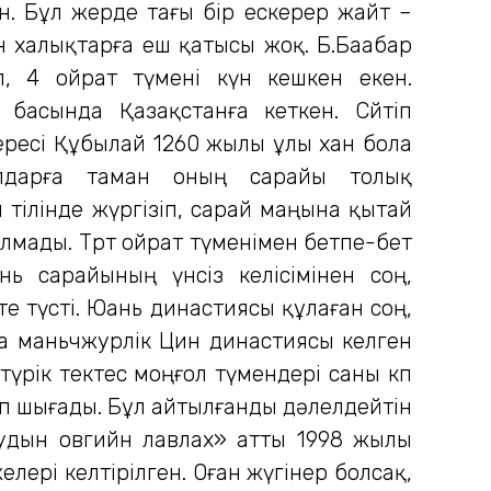
н. Бұл жерде тағы бір ескерер жайт –
н халықтарға еш қатысы жоқ. Б.Баабар
 4 ойрат түмені күн кешкен екен.
басында Қазақстанға кеткен. Сөйтіп
есі Құбылай 1260 жылы ұлы хан бола
ылдарға таман оның сарайы толық
 тілінде жүргізіп, сарай маңына қытай
олмады. Төрт ойрат түменімен бетпе-бет
нь сарайының үнсіз келісімінен соң,
 түсті. Юань династиясы құлаған соң,
на маньчжурлік Цин династиясы келген
үрік тектес моңғол түмендері саны көп
ліп шығады. Бұл айтылғанды дәлелдейтін
удын овгийн лавлах» атты 1998 жылы
лері келтірілген. Оған жүгінер болсақ,