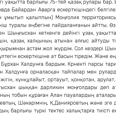
і уақытта барлығы 75-тей қазақ рулары бар.
да Байардан Аварга ескерткішіндегі белгіле
-жөнін ұмытып қалыппын) Моңғолия территори
ткіш туралы еңбегіне пайдаланғанын айтты. Өз
ен Шыңғысхан кеткенге дейінгі ұзақ уақыт
шін, қазақ халқының атынан алғыс айтуды өт
қырымнан астам жол жүрдім. Сол кездері Шың
лтегін ескерткішіне ат басын тіредім. Және е
 Бұрхан Халдунға бардым. Көрнекті парсы тари
н Халдунға орналасқан тайпалар мен рулард
жігін, күнқұлайыт, ортауыт, қонқотан, арулат, 
ыңғысхан шыққан дарликин моңғолдары деп а
рының тобын құраған Алан пауалардың аталар
втың, Шәкәрімнің, Қ.Данияровтың және өзге
ң барлығы түркі тектес халықтарға тиісті ек