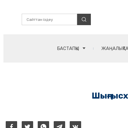
БАСТАПҚЫ
ЖАҢАЛЫҚТ
Шыңғысха