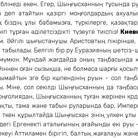
 бөлінеді екен. Егер, Шыңғысханның тұсында 
ыз деп атайтын қазіргі моңғолдардың ахуал
ң біздің ұлы бабамызға, түркілерге, қазақт
ніп тұрған әділетсіздікті түзеуге тиіспіз!
Киевк
м. Әйгілі шығыстанушы Аристовтың пікірінше, 
 табылады. Белгілі бір ру Еуразияның шетсіз-ш
ы мүмкін. Мұндай жағдайда оның таңбасында 
іннен оған сызықша, не болмаса шарғы қосылу
 танымайтын өзге бір көшпендінің руын – сол т
ды. Міне, сол секілді Шыңғысханның да таңбас
оңғолиядан, Шыңғысханның туған жерінен көр
рақты, тама және табын руларында бар. Империя
кен құрылтайда Шыңғысхан өзінің үлкен ұлы Ж
дегі Ергенекті аталығының ағайынды екі руы 
екеуі Аттиламен бірігіп, балтық жағалауы және