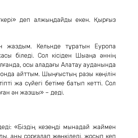
ткері» деп қалжыңдайды екен. Қырғыз
ән жаздым. Кельнде тұратын Еуропа
сы біледі. Сол кісіден Шықаңа әннің
лғанда, осы қаладағы Алатау ауданында
 сонда айттым. Шыңғыстың разы көңілін
пті жақ сүйегі бетіме батып кетті. Сол
оған ән жазшы» – деді.
деді: «Біздің кезеңді мынадай жаймен
ы, қаны сорғалап жөңкіледі, жосып кеп