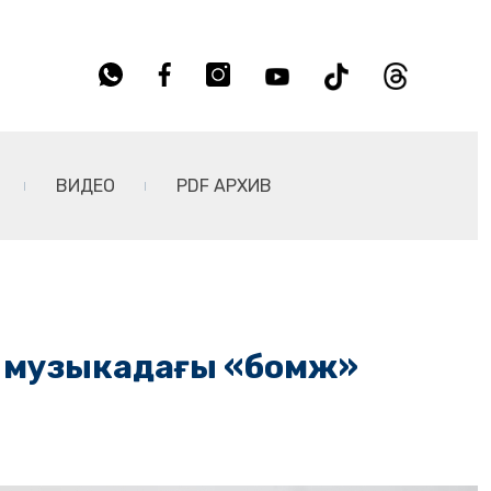
ВИДЕО
PDF АРХИВ
рі музыкадағы «бомж»