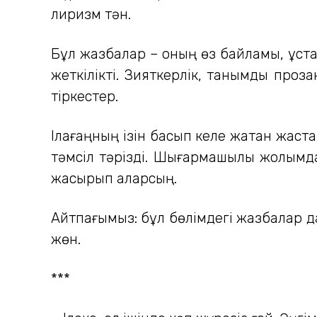
лиризм тән.
Бұл жазбалар – оның өз байламы, ұста
жеткілікті. Зияткерлік, танымдық про
тіркестер.
Ілағаңның ізін басып келе жатқан жаст
тәмсіл тәрізді. Шығармашылық жолымда
жасырып қаларсың.
Айтпағымыз: бұл бөлімдегі жазбалар да
жөн.
***