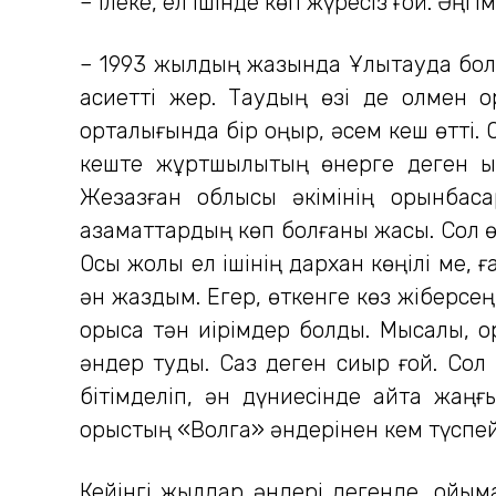
– Ілеке, ел ішінде көп жүресіз ғой. Әңгі
– 1993 жылдың жазында Ұлытауда болға
қасиетті жер. Таудың өзі де қолмен
орталығында бір қоңыр, әсем кеш өтті. О
кеште жұртшылықтың өнерге деген ық
Жезқазған облысы әкімінің орынбас
азаматтардың көп болғаны жақсы. Сол 
Осы жолы ел ішінің дархан көңілі ме, 
ән жаздым. Егер, өткенге көз жіберсеңіз,
орысқа тән иірімдер болды. Мысалы, о
әндер туды. Саз деген сиқыр ғой. Сол
бітімделіп, ән дүниесінде қайта жаң
орыстың «Волга» әндерінен кем түспей
Кейінгі жылдар әндері дегенде, ойыма