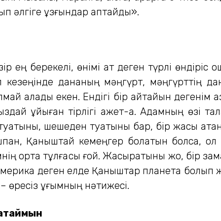
ып әлгіге құзғындар қаптайды».
азір ең берекелі, өнімі қат деген түрлі өндірі
кезеңінде дананың мәңгүрт, мәңгүрттің дан
й қалады екен. Ендігі бір айтайын дегенім қазі
 уыздай ұйыған тірлігі қажет-ақ. Адамның өзі
туатыны, шешеден туатыны бар, бір жақсы атаны
пан, Қаныштай кемеңгер болатын болса, ол б
емнің ортақ тұлғасы ғой. Жасыратыны жоқ, бір 
 Америка деген елде Қаныштар планета болып
 – өресіз ұғымның нәтижесі.
ақтаймын