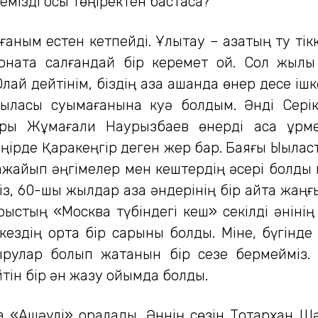
мемізді осы төңіректен бастасақ?
ным естен кетпейді. Ұлытау – қазақтың ту ті
 орната салғандай бір керемет қой. Сол жы
лай дейтінім, біздің қазақ қашанда өнер десе іш
ыласы суымағанына куә болдым. Әнді Серік
ары Жұмағали Наурызбаев өнерді аса құрме
өңірде Қаракеңгір деген жер бар. Баяғы Ықылас
ғажайып әңгімелер мен кештердің әсері болды 
 60-шы жылдар қазақ әндерінің бір қайта жаңғыру
рыстың «Москва түбіндегі кеш» секілді әнінің
 кездің ортақ бір сарыны болды. Міне, бүгінд
ғырулар болып жатқанын бір сезе бермейміз. 
тін бір ән жазу ойымда болды.
 «Ақшәулі» оралады. Әннің сөзін Тоқтархан Шә