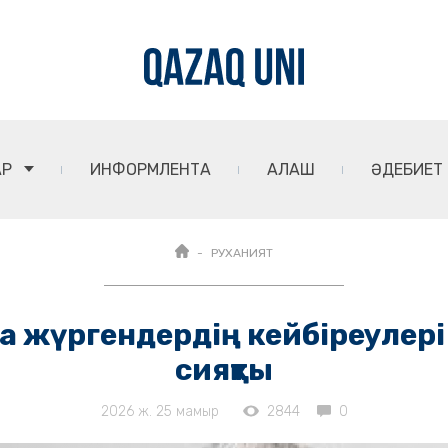
АР
ИНФОРМЛЕНТА
АЛАШ
ӘДЕБИЕТ
РУХАНИЯТ
да жүргендердің кейбіреуле
сияқты
2026 ж. 25 мамыр
2844
0