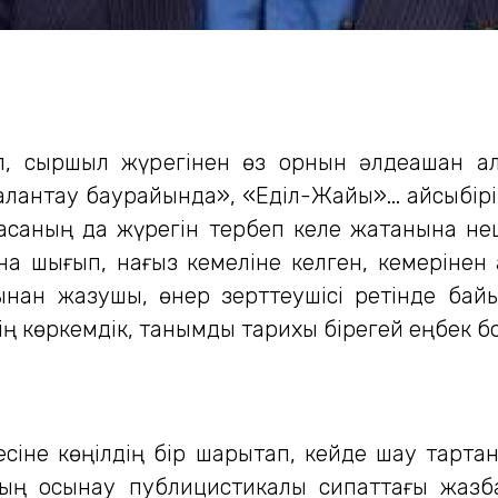
іл, сыршыл жүрегінен өз орнын әлдеқашан а
қантау баурайында», «Еділ-Жайық»... қайсыбір
 басқаның да жүрегін тербеп келе жатқанына н
 шығып, нағыз кемеліне келген, кемерінен а
рынан жазушы, өнер зерттеушісі ретінде байы
рінің көркемдік, танымдық тарихы бірегей еңбек
сіне көңілдің бір шарықтап, кейде шау тартқа
ың осынау публицистикалық сипаттағы жазба