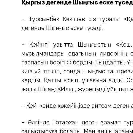
Қырғыз дегенде Шыңғыс еске түсед
– Тұрсынбек Кәкішев сіз туралы «Қа
дегенде Шыңғыс еске түседі.
– Кейінгі уақытта Шыңғыстың «Қош
мұсылмандары одағының лидерінің ор
таспасын беріп жібердім. Тыңдапты. Ұ
киіз үй тігіліп, сонда Шыңғыс та, пр
көрдім. Қатты қысып, құшағына алды. О
жолы Шықаң: «Илья, жүрегімді ұйытып ж
– Кей-кейде көкейіңізде айтсам деген 
– Әлгінде Тоқтархан деген азамат ту
салыстыруға болады. Мен аңшы адаммын