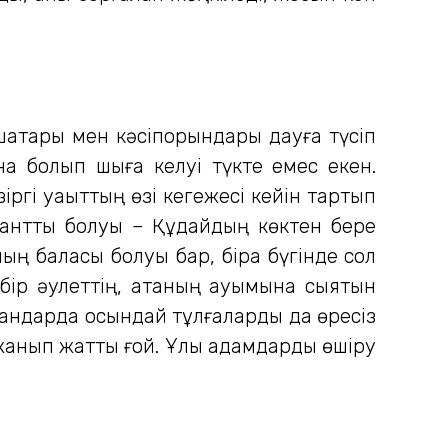
с ошақтары мен кәсіпорындары дауға түсіп
а болып шыға келуі түкте емес екен.
ргі уақыттың өзі кегежесі кейін тартып
 талантты болуы – Құдайдың көктен бере
ң баласы болуы бар, бірақ бүгінде сол
ір әулеттің, атаның ауқымына сыятын
замандарда осындай тұлғаларды да өресіз
 жанып жатты ғой. Ұлы адамдарды өшіру