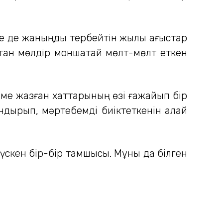
нде де жаныңды тербейтін жылы ағыстар
тқан мөлдір моншақтай мөлт-мөлт еткен
зіме жазған хаттарының өзі ғажайып бір
ндырып, мәртебемді биіктеткенін қалай
түскен бір-бір тамшысы. Мұны да білген