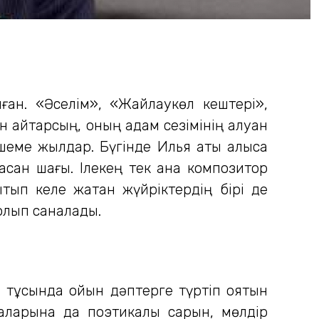
лған. «Әселім», «Жайлаукөл кештері»,
ін айтарсың, оның адам сезімінің алуан
ешеме жылдар. Бүгінде Илья аты алысқа
сқан шағы. Ілекең тек қана композитор
тып келе жатқан жүйріктердің бірі де
 болып саналады.
н тұсында қойын дәптерге түртіп қоятын
ларына да поэтикалық сарын, мөлдір