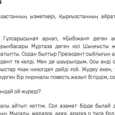
і
зақстанның қызметкері, Қырғызстанның қайра
, Гүлсарысына» арнап, «Бибіжан» деген 
ынбасары Мұртаза деген кісі Шыңғысты жақ
натыпты. Содан былтыр Президент сыйлығын а
езидент те келді. Мен де шақырылдым. Осы әнді
рыстар «как никогда» дейді ғой. Жүдеу екен, ті
үрген бір лирикалық повесть жазып бітірдім, с
қандай ой жүреді?
ралы айтып кеттім. Сол азамат бірде былай 
. Мысалы, маралға, аюға, арқарға оқ тисе болд