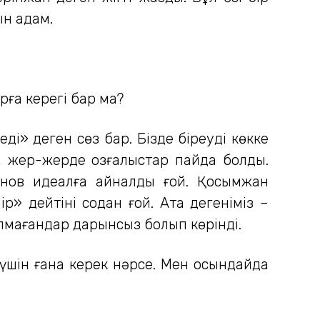
ын адам.
арға керегі бар ма?
еді» деген сөз бар. Бізде біреуді көкке
а, жер-жерде қозғалыстар пайда болды.
анов идеалға айналды ғой. Қосымжан
» дейтіні содан ғой. Атақ дегеніміз –
 алмағандар дарынсыз болып көрінді.
 үшін ғана керек нәрсе. Мен осындайда