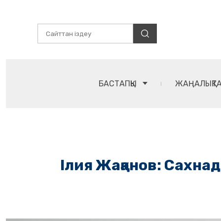
БАСТАПҚЫ
ЖАҢАЛЫҚТ
Ілия Жақанов: Сахна