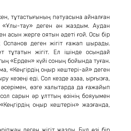
ккен, тұтастығының пәтуасына айналған
лы «Ұлы-тау» деген ән жаздым. Аудан
кен асын жерге қоятын әдеті ғой. Осы бір
 Оспанов деген жігіт ғажап шырқады.
т тұтатын жігіт. Ел ішінде осындай
тың «Ерден» күйі соның бойында туған.
ма, «Кеңгірдің қоңыр кештері-ай» деген
 кезеңі еді. Сол кезде қазаққа, қырғызға,
 әсерімен, өзге халықтарда да ғажайып
е сол сарын әр ұлттың өзінің бояуымен
«Кеңгірдің қоңыр кештерін» жазғанда,
ріпжан деген жігіт жазды. Бұл өзі бір