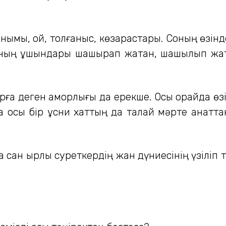
нымы, ой, толғаныс, көзқарастары. Соның өзі
заның ұшқындары шашырап жатқан, шашылып жа
арға деген қамқорлығы да ерекше. Осы орайда ө
 осы бір құсни хаттың да талай мәрте қанатта
 сан қырлы суреткердің жан дүниесінің үзіліп 