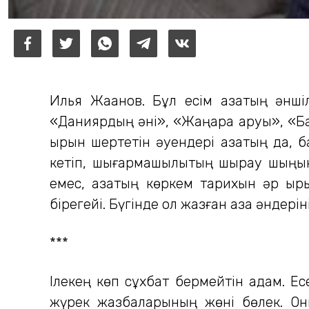
Илья Жақанов. Бұл есім қазақтың әнш
«Даниярдың әні», «Жаңарқа аруы», «Бал
қырын шертетін әуендері қазақтың да,
кетіп, шығармашылықтың шырқау шыңына
емес, қазақтың көркем тарихын әр қы
бірегейі. Бүгінде ол жазған қазақ әнде
***
Ілекең көп сұхбат бермейтін адам. Есе
жүрек жазбаларының жөні бөлек. Он