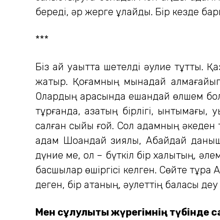
береді, әр жерге құлайды. Бір кезде бар
***
Біз қай уақытта шетелді әулие тұттық. Қ
жатыр. Қоғамның мынадай алмағайып 
Олардың арасында ешқандай өлшем болма
тұрғанда, қазақтың бірлігі, ынтымағы,
салған сыйы ғой. Сол адамның әкеден 
адам Шоқандай зиялы, Абайдай даныш
дүние ме, ол – бүткіл бір халықтың, әл
басшылар өшіргісі келген. Сөйте тұра
деген, бір атаның, әулеттің баласы деу
Мен сұлулықты жүрегімнің түбінде с