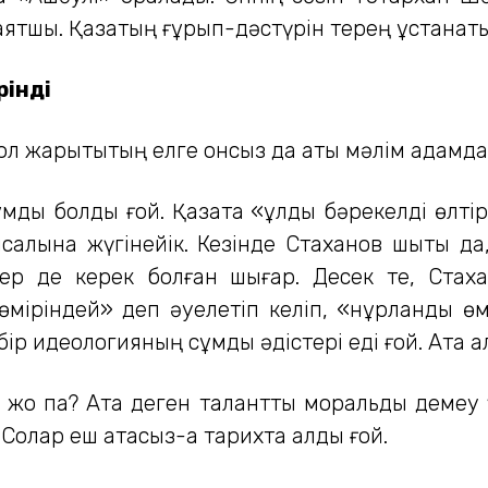
саятшы. Қазақтың ғұрып-дәстүрін терең ұстанат
рінді
Сол жарықтықтың елге онсыз да аты мәлім адамд
мдық болды ғой. Қазақта «құлды бәрекелді өлтір
салына жүгінейік. Кезінде Стаханов шықты д
тер де керек болған шығар. Десек те, Стах
міріндей» деп әуелетіп келіп, «нұрланды өмір
бір идеологияның сұмдық әдістері еді ғой. Атақ
н жоқ па? Атақ деген талантты моральдық демеу
олар еш атақсыз-ақ тарихта қалды ғой.