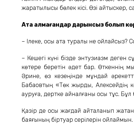
жаратылысы бөлек кісі. Өзі айтыскер, 
Атақ алмағандар дарынсыз болып кө
– Ілеке, осы атақ туралы не ойлайсыз? 
– Кешегі күні бізде энтузиазм деген сұ
көтере беретін әдет бар. Өткеннің мы
Әрине, өз кезеңінде мұндай әрекет
Бабақовтың «Төк жырды, Алексейдің кө
ауруға, дертке айналғаны осы тұс. Бұл 
Қазір де осы жағдай қайталанып жатқа
баяғының біртуар серілерін ойлаймын. С