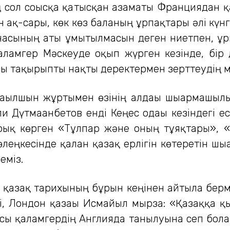
ің сол соғысқа қатысқан азаматы Франциядан
ан ақ-сары, көк көз баланың ұрпақтары әлі күн
 анасының аты ұмытылмасын деген ниетпен, 
қаламгер Мәскеуде оқып жүрген кезінде, бір
сы тақырыпты нақты деректермен зерттеудің мү
 ағылшын жұртымен өзінің алдағы шығармашыл
 Дүтмағанбетов енді Кеңес одағы кезіндегі 
жарық көрген «Тұлпар және оның тұяқтары», «
леңкесінде қалған қазақ ерлігін көтеретін шығ
неміз.
к қазақ тарихының бұрын кеңінен айтыла берм
і, Лондон қазағы Исмайыл мырза: «Қазаққа қ
 осы қаламгердің Англияда танылуына сеп бола