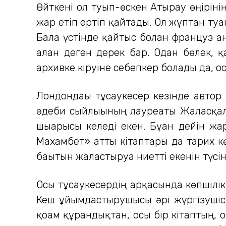
Өйткені ол туып-өскен Атырау өңірін
жар етіп ертіп қайтады. Ол жұптан туғ
Бала үстінде қайтыс болған француз
алған деген дерек бар. Одан бөлек, 
архивке кіруіне себепкер болады да, о
Лондондағы тұсаукесер кезінде автор
әдеби сыйлығының лауреаты Жалғасқали
шығарғысы келеді екен. Бұған дейін 
Махамбет» атты кітаптары да тарих кө
бағытын жалғастыруға ниетті екенін түсі
Осы тұсаукесердің арқасында көпшілі
Кеш ұйымдастырушысы әрі жүргізушіс
қоғам құрғандықтан, осы бір кітаптың,