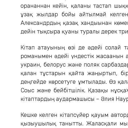
оранғаннан кейін, қаланы тастап шық
ұзақ жылдар бойы айтылмай келгені
Александрдың қазақ хандығынан көме
дейін тықсыра қуғаны туралы дерек три
Кітап атауының өзі де әдейі солай т
романымен әдейі үндестік жасағанын а
украин, белорус және поляк сарбаздар
қалған тұстарын қайта жаңғыртып, б
деңгейде көрсетуге ұмтылады. Өз қал
Соғыс және бейбітшілік. Қазақы нұсқа
кітаптардың аудармашысы – Әлия Нау
Кешке келген кітапсүйер қауым автор
қызығушылық танытты. Жалғасқали мыр