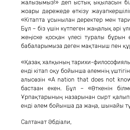
жалғызымыз!» деп ыстық ықыласын біл
жоғары дәрежеде өткізу жауапкершілі
«Кітапта ұсынылған деректер мен тар
Бұл – біз үшін күтпеген жаңалық әрі үл
жеңіске қосқан үлесі туралы бұрын ес
бабаларымызға деген мақтаныш пен құр
«Қазақ халқының тарихи-философиялы
енді кітап оқу бойынша әлемнің үштігі
алғысөзін «A nation that does not kno
бастаған екен. Бұл – «Өткенін біл
Ұрпақтарының назарынан сырт қалып 
енді әлем бойынша да жаңа, шынайы түс
Салтанат Әбдіғали,