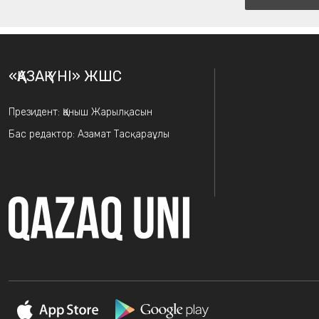
«ҚАЗАҚ ҮНІ» ЖШС
Президент: Қаныш Жарылқасын
Бас редактор: Азамат Тасқараұлы