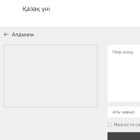
Қазақ үні
Алдыңғы
Мені есте са