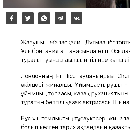
Жазушы Жалғасқали Дүтмағанбетовт
Ұлыбритания астанасында өтті. Осыдан
туралы туынды ағылшын тілінде көпшіл
Лондонның Pimlico ауданындағы Chur
өкілдері жиналды. Ұйымдастырушы – «K
ұйымның төрағасы, қазақ руханиятын
тұратын белгілі қазақ актрисасы Шын
Бұл үш томдықтың тұсаукесері жиналғ
болып келген тарих ақтаңдағын қазақт