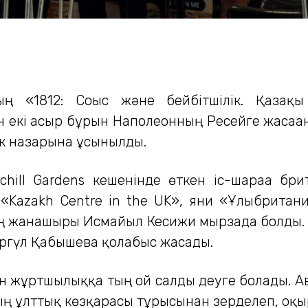
ың «1812: Соғыс және бейбітшілік. Қазақы
 екі ғасыр бұрын Наполеонның Ресейге жасағ
ік назарына ұсынылды.
chill Gardens кешенінде өткен іс-шараға б
azakh Centre in the UK», яғни «Ұлыбритания
ың жанашыры Исмайыл Кесижи мырзада болды.
аргүл Қабышева қолғабыс жасады.
ан жұртшылыққа тың ой салды деуге болады. А
ың ұлттық көзқарасы тұрғысынан зерделеп, оқы