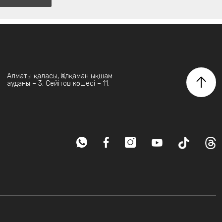
Алматы қаласы, Қалқаман ықшам
ауданы – 3, Сейітов көшесі – 11.