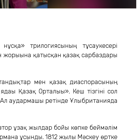
 нұсқа» трилогиясының тұсаукесері
ан жорығына қатысқан қазақ сарбаздары
ритандықтар мен қазақ диаспорасының
дағы Қазақ Орталығы». Кеш тізгіні сол
 Ал аудармашы ретінде Ұлыбританияда
втор ұзақ жылдар бойы көпке беймәлім
рманға ұсынды. 1812 жылы Мәскеу өртке