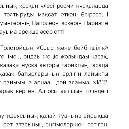
арының қосқан үлесі ресми нұсқаларда
толтыруды мақсат еткен. Әсіресе, І
уынгерінің Наполеон әскерін Парижге
уымға ерекше әсер етті.
 Толстойдың «Соғыс және бейбітшілік»
енімен, ондағы жеңіс жолындағы қазақ,
л қазақы нұсқа авторы тарихтың тасада
 қазақ батырларының ерлігін лайықты
 пайымына арнаған дей аламыз. «1812:
арық көрген. Ал осы ағылшын тіліндегі
азу идеясының қалай туғанына айрықша
 рет атасының әңгімелерінен естіген.