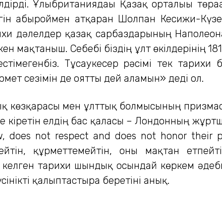
дірді. Ұлыбританиядағы Қазақ орталығы төра
гін абыроймен атқарған Шолпан Кесижи-Күзе
ихи дәлелдер қазақ сарбаздарының Наполеонға
кен мақтаныш. Себебі біздің ұлт өкілдерінің 18
тімегенбіз. Тұсаукесер рәсімі тек тарихи б
мет сезімін де оятты дей аламын» деді ол.
қ көзқарасы мен ұлттық болмысының призма
не кіретін елдің бас қаласы – Лондонның жұртш
w, does not respect and does not honor their p
мейтін, құрметтемейтін, оны мақтан етпейт
келген тарихи шындық осындай көркем әдеби
інікті қалыптастыра беретіні анық.