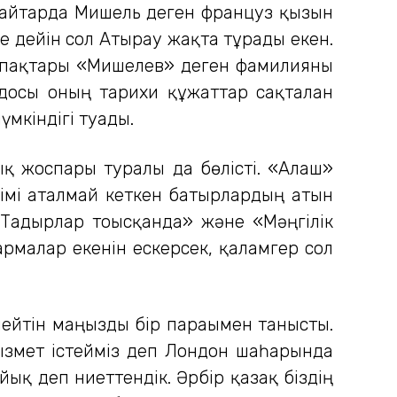
 қайтарда Мишель деген француз қызын
ге дейін сол Атырау жақта тұрады екен.
ұрпақтары «Мишелев» деген фамилияны
 досы оның тарихи құжаттар сақталған
мкіндігі туады.
ық жоспары туралы да бөлісті. «Алаш»
есімі аталмай кеткен батырлардың атын
Тағдырлар тоғысқанда» және «Мәңгілік
армалар екенін ескерсек, қаламгер сол
ейтін маңызды бір парағымен танысты.
ызмет істейміз деп Лондон шаһарында
йық деп ниеттендік. Әрбір қазақ біздің