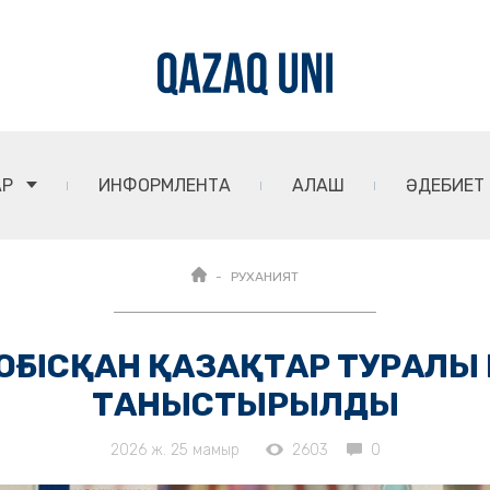
АР
ИНФОРМЛЕНТА
АЛАШ
ӘДЕБИЕТ
РУХАНИЯТ
ОҒЫСҚАН ҚАЗАҚТАР ТУРАЛЫ 
ТАНЫСТЫРЫЛДЫ
2026 ж. 25 мамыр
2603
0