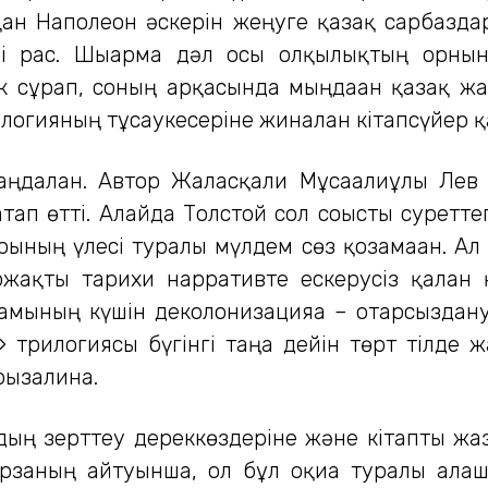
қан Наполеон әскерін жеңуге қазақ сарбазд
 рас. Шығарма дәл осы олқылықтың орнын 
к сұрап, соның арқасында мыңдаған қазақ жа
логияның тұсаукесеріне жиналған кітапсүйер қа
аңдалған. Автор Жалғасқали Мұсағалиұлы Лев
тап өтті. Алайда Толстой сол соғысты суреттег
ының үлесі туралы мүлдем сөз қозғамаған. А
іржақты тарихи нарративте ескерусіз қалған
амының күшін деколонизацияға – отарсыздану
» трилогиясы бүгінгі таңға дейін төрт тілде ж
рызалина.
дың зерттеу дереккөздеріне және кітапты ж
заның айтуынша, ол бұл оқиға туралы алғаш