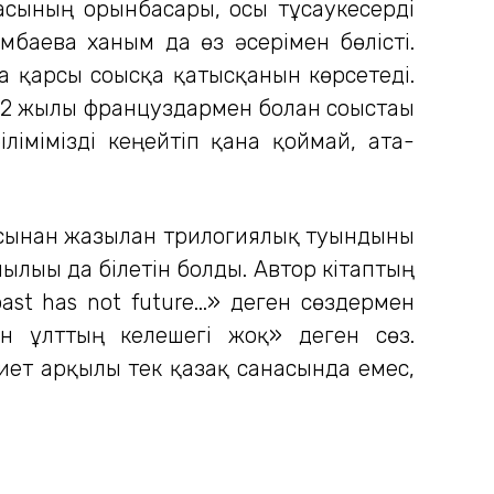
ғасының орынбасары, осы тұсаукесерді
мбаева ханым да өз әсерімен бөлісті.
 қарсы соғысқа қатысқанын көрсетеді.
12 жылғы француздармен болған соғыстағы
ілімімізді кеңейтіп қана қоймай, ата-
сынан жазылған трилогиялық туындыны
ылығы да білетін болды. Автор кітаптың
ast has not future...» деген сөздермен
ін ұлттың келешегі жоқ» деген сөз.
ет арқылы тек қазақ санасында емес,