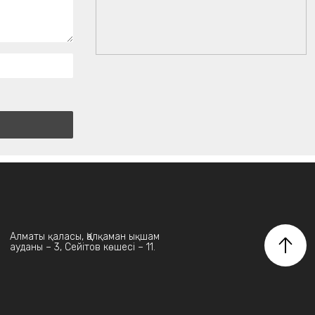
Алматы қаласы, Қалқаман ықшам
ауданы – 3, Сейітов көшесі – 11.