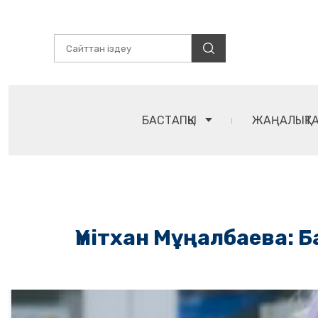
БАСТАПҚЫ
ЖАҢАЛЫҚТ
Үмітхан Мұңалбаева: