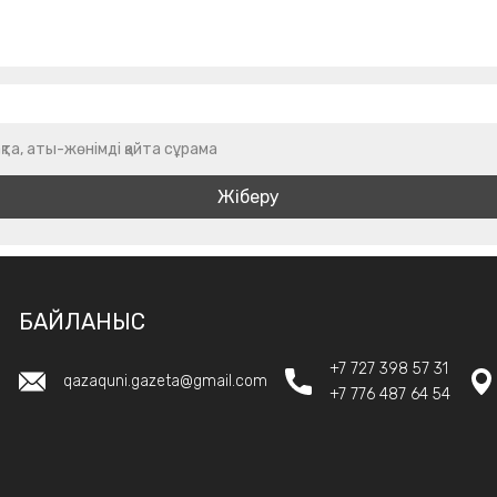
қта, аты-жөнімді қайта сұрама
БАЙЛАНЫС
+7 727 398 57 31
qazaquni.gazeta@gmail.com
+7 776 487 64 54