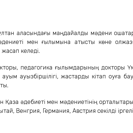
ұлтан қаласындағы маңдайалды мәдени ошақта
мәдениеті мен ғылымына қатысты көне қолжа
е жасап келеді.
ректоры, педагогика ғылымдарының докторы Ү
ы қауым ауызбіршілігі, жастарды кітап оқуға ба
тты.
н Қазақ әдебиеті мен мәдениетінің орталықтар
тай, Венгрия, Германия, Австрия секілді іргел