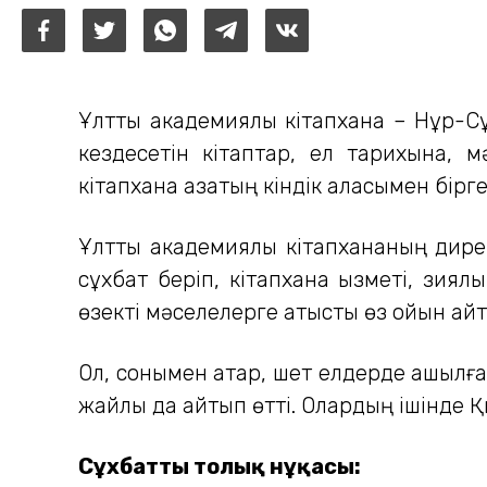
Ұлттық академиялық кітапхана – Нұр-С
кездесетін кітаптар, ел тарихына, 
кітапхана қазақтың кіндік қаласымен бірг
Ұлттық академиялық кітапхананың ди
сұхбат беріп, кітапхана қызметі, зиял
өзекті мәселелерге қатысты өз ойын ай
Ол, сонымен қатар, шет елдерде ашылға
жайлы да айтып өтті. Олардың ішінде Қы
Сұхбаттың толық нұқасы: