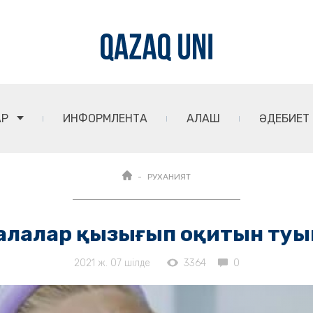
АР
ИНФОРМЛЕНТА
АЛАШ
ӘДЕБИЕТ
РУХАНИЯТ
 Балалар қызығып оқитын ту
2021 ж. 07 шілде
3364
0