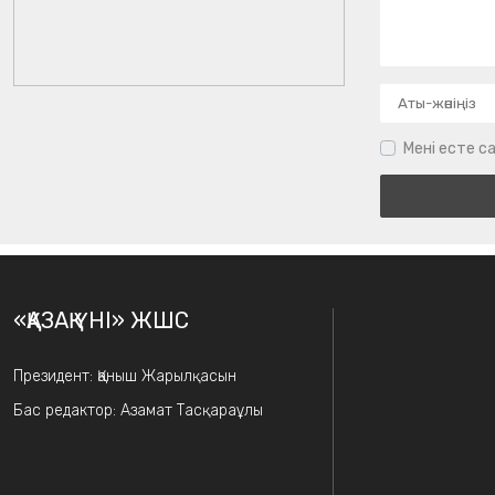
Мені есте са
«ҚАЗАҚ ҮНІ» ЖШС
Президент: Қаныш Жарылқасын
Бас редактор: Азамат Тасқараұлы