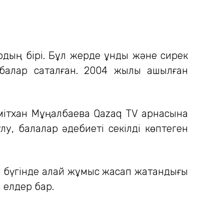
рдың бірі. Бұл жерде құнды және сирек
збалар сақталған. 2004 жылы ашылған
мітхан Мұңалбаева Qazaq TV арнасына
улу, балалар әдебиеті секілді көптеген
ы бүгінде қалай жұмыс жасап жатқандығы
і елдер бар.