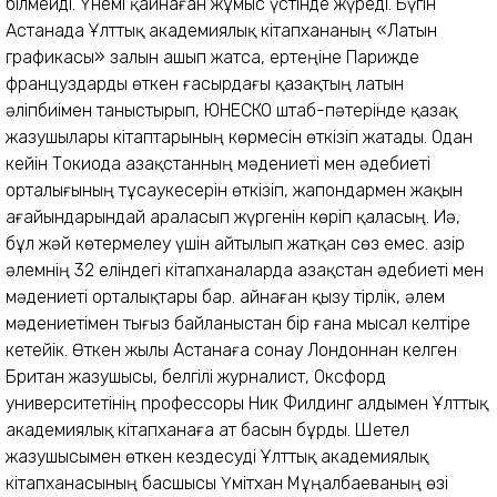
білмейді. Үнемі қайнаған жұмыс үстінде жүреді. Бүгін
Астанада Ұлттық академиялық кітапхананың «Латын
графикасы» залын ашып жатса, ертеңіне Парижде
француздарды өткен ғасырдағы қазақтың латын
әліпбиімен таныстырып, ЮНЕСКО штаб-пәтерінде қазақ
жазушылары кітаптарының көрмесін өткізіп жатады. Одан
кейін Токиода Қазақстанның мәдениеті мен әдебиеті
орталығының тұсаукесерін өткізіп, жапондармен жақын
ағайындарындай араласып жүргенін көріп қаласың. Иә,
бұл жәй көтермелеу үшін айтылып жатқан сөз емес. Қазір
әлемнің 32 еліндегі кітапханаларда Қазақстан әдебиеті мен
мәдениеті орталықтары бар. Қайнаған қызу тірлік, әлем
мәдениетімен тығыз байланыстан бір ғана мысал келтіре
кетейік. Өткен жылы Астанаға сонау Лондоннан келген
Британ жазушысы, белгілі журналист, Оксфорд
университетінің профессоры Ник Филдинг алдымен Ұлттық
академиялық кітапханаға ат басын бұрды. Шетел
жазушысымен өткен кездесуді Ұлттық академиялық
кітапханасының басшысы Үмітхан Мұңалбаеваның өзі