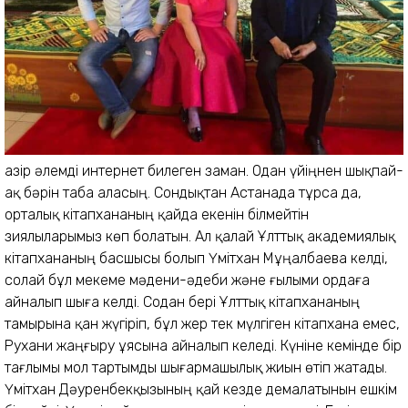
Қазір әлемді интернет билеген заман. Одан үйіңнен шықпай-
ақ бәрін таба аласың. Сондықтан Астанада тұрса да,
орталық кітапхананың қайда екенін білмейтін
зиялыларымыз көп болатын. Ал қалай Ұлттық академиялық
кітапхананың басшысы болып Үмітхан Мұңалбаева келді,
солай бұл мекеме мәдени-әдеби және ғылыми ордаға
айналып шыға келді. Содан бері Ұлттық кітапхананың
тамырына қан жүгіріп, бұл жер тек мүлгіген кітапхана емес,
Рухани жаңғыру ұясына айналып келеді. Күніне кемінде бір
тағлымы мол тартымды шығармашылық жиын өтіп жатады.
Үмітхан Дәуренбекқызының қай кезде демалатынын ешкім