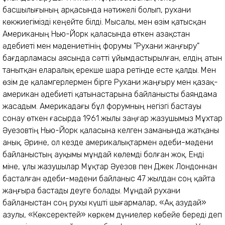
басшылығының арқасында нәтижелі болып, рухани
көкжиегімізді кеңейте білді. Мысалы, мен өзім қатысқан
Американың Нью-Йорк қаласында өткен Қазақстан
әдебиеті мен мәдениетінің форумы "Рухани жаңғыру"
бағдарламасы аясында сәтті ұйымдастырылған, елдің атын
танытқан еларалық ерекше шара ретінде есте қалды. Мен
өзім де қаламгерлермен бірге Рухани жаңғыру мен қазақ-
американ әдебиеті қатынастарына байланысты баяндама
жасадым. Америкадағы бұл форумның негізгі бастауы
сонау өткен ғасырда 1961 жылы заңғар жазушымыз Мұхтар
Әуезовтің Нью-Йорк қаласына келген заманында жатқаны
анық. Әрине, ол кезде америкалықтармен әдеби-мәдени
байланыстың ауқымы мұндай көлемді болған жоқ. Енді
міне, ұлы жазушылар Мұқтар Әуезов пен Джек Лондоннан
басталған әдеби-мәдени байланыс 47 жылдан соң қайта
жаңғыра бастады деуге болады. Мұндай рухани
байланыстан соң рухы күшті шығармалар, «Ақ азудай»
азулы, «Көксеректей» көркем дүниелер көбейе береді деп