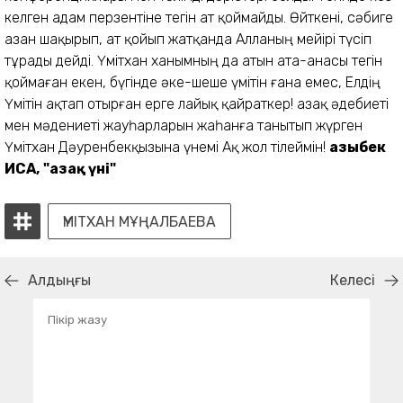
келген адам перзентіне тегін ат қоймайды. Өйткені, сәбиге
азан шақырып, ат қойып жатқанда Алланың мейірі түсіп
тұрады дейді. Үмітхан ханымның да атын ата-анасы тегін
қоймаған екен, бүгінде әке-шеше үмітін ғана емес, Елдің
Үмітін ақтап отырған ерге лайық қайраткер! Қазақ әдебиеті
мен мәдениеті жауһарларын жаһанға танытып жүрген
Үмітхан Дәуренбекқызына үнемі Ақ жол тілеймін!
Қазыбек
ИСА,
"Қазақ үні"
ҮМІТХАН МҰҢАЛБАЕВА
Алдыңғы
Келесі