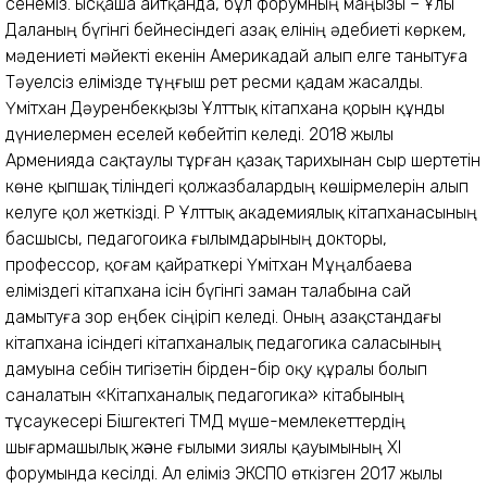
сенеміз. Қысқаша айтқанда, бұл форумның маңызы – Ұлы
Даланың бүгінгі бейнесіндегі Қазақ елінің әдебиеті көркем,
мәдениеті мәйекті екенін Америкадай алып елге танытуға
Тәуелсіз елімізде тұңғыш рет ресми қадам жасалды.
Үмітхан Дәуренбекқызы Ұлттық кітапхана қорын құнды
дүниелермен еселей көбейтіп келеді. 2018 жылы
Арменияда сақтаулы тұрған қазақ тарихынан сыр шертетін
көне қыпшақ тіліндегі қолжазбалардың көшірмелерін алып
келуге қол жеткізді. ҚР Ұлттық академиялық кітапханасының
басшысы, педагогоика ғылымдарының докторы,
профессор, қоғам қайраткері Үмітхан Мұңалбаева
еліміздегі кітапхана ісін бүгінгі заман талабына сай
дамытуға зор еңбек сіңіріп келеді. Оның Қазақстандағы
кітапхана ісіндегі кітапханалық педагогика саласының
дамуына себін тигізетін бірден-бір оқу құралы болып
саналатын «Кітапханалық педагогика» кітабының
тұсаукесері Бішгектегі ТМД мүше-мемлекеттердің
шығармашылық жəне ғылыми зиялы қауымының ХІ
форумында кесілді. Ал еліміз ЭКСПО өткізген 2017 жылы