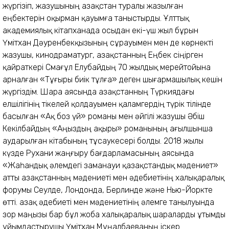
жүргізіп, жазушының Қазақстан туралы жазылған
еңбектерін оқырман қауымға таныстырды. Ұлттық
академиялық кітапханада осыдан екі-үш жыл бұрын
Үмітхан Дәуренбекқызының сұрауымен мен де көрнекті
жазушы, кинодраматург, Қазақстанның Еңбек сіңірген
қайраткері Смағұл Елубайдың 70 жылдық мерейтойына
арналған «Тұғыры биік тұлға» деген шығармашылық кешін
жүргіздім. Шара аясында Қазақстанның Түркиядағы
елшілігінің тікелей қолдауымен қаламгердің түрік тілінде
басылған «Ақ боз үй» романы мен әйгілі жазушы Әбіш
Кекілбайдың «Аңыздың ақыры» романының ағылшынша
аударылған кітабының тұсаукесері болды. 2018 жылы
күзде Рухани жаңғыру бағдарламасының аясында
«Жаһандық әлемдегі заманауи қазақстандық мәдениет»
атты Қазақстанның мәдениеті мен әдебиетінің халықаралық
форумы Сеулде, Лондонда, Берлинде және Нью-Йоркте
өтті. Қазақ әдебиеті мен мәдениетінің әлемге танылуында
зор маңызы бар бұл жоба халықаралық шараларды ұтымды
ұйымдастырушы Үмітхан Мұңалбаеваның іскер