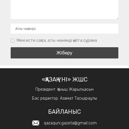
Мені есте сақта, аты-жөнімді қайта сұрама
«ҚАЗАҚ ҮНІ» ЖШС
Президент: Қаныш Жарылқасын
Бас редактор: Азамат Тасқараұлы
БАЙЛАНЫС
qazaquni.gazeta@gmail.com