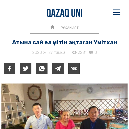
РУХАНИЯТ
Атына сай ел үмітін ақтаған Үмітхан
2020 ж. 27 тамыз
2281
0