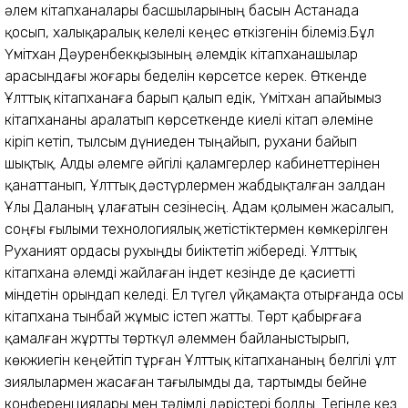
әлем кітапханалары басшыларының басын Астанада
қосып, халықаралық келелі кеңес өткізгенін білеміз.Бұл
Үмітхан Дәуренбекқызының әлемдік кітапханашылар
арасындағы жоғары беделін көрсетсе керек. Өткенде
Ұлттық кітапханаға барып қалып едік, Үмітхан апайымыз
кітапхананы аралатып көрсеткенде киелі кітап әлеміне
кіріп кетіп, тылсым дүниеден тыңайып, рухани байып
шықтық. Алды әлемге әйгілі қаламгерлер кабинеттерінен
қанаттанып, Ұлттық дәстүрлермен жабдықталған залдан
Ұлы Даланың ұлағатын сезінесің. Адам қолымен жасалып,
соңғы ғылыми технологиялық жетістіктермен көмкерілген
Руханият ордасы рухыңды биіктетіп жібереді. Ұлттық
кітапхана әлемді жайлаған індет кезінде де қасиетті
міндетін орындап келеді. Ел түгел үйқамақта отырғанда осы
кітапхана тынбай жұмыс істеп жатты. Төрт қабырғаға
қамалған жұртты төрткүл әлеммен байланыстырып,
көкжиегін кеңейтіп тұрған Ұлттық кітапхананың белгілі ұлт
зиялылармен жасаған тағылымды да, тартымды бейне
конференциялары мен тәлімді дәрістері болды. Тегінде кез