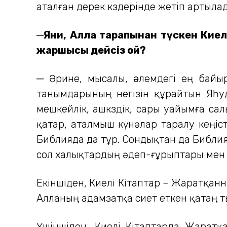
аталған дерек көздерінде жетіп артыла
─Яғни, Алла тарапынан түскен Киел
жаршысы дейсіз ғой?
─ Әрине, мысалы, əлемдегі ең байыр
танымдарының негізін құрайтын Яһуд
мешкейлік, ашкөздік, сары уайымға сал
қатар, аталмыш күнәлар таралу кеңіст
Библияда да тұр. Сондықтан да Библия 
сол халықтардың әдеп-ғұрыптары мен 
Екіншіден, Киелі Кітаптар – Жаратқан
Алланың адамзатқа өсиет еткен қатаң 
Үшіншіден, Киелі Кітаптарда Жаратқ