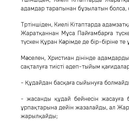
адамдар тарапынан бұзылатын болса, 
Төртіншіден, Киелі Кітаптарда адамзат
Жаратқаннан Мұса Пайғамбарға түске
түскен Құран Кəрімде де бір-біріне өте 
Мəселен, Христиан дінінде адамдарды
сақталуға тиісті әдеп-тыйым қағидала
- Құдайдан басқаға сыйынуға болмайд
- жасанды құдай бейнесін жасауға 
ұрпақтарына дейін жазалайды, ал Жа
жарылқайды;