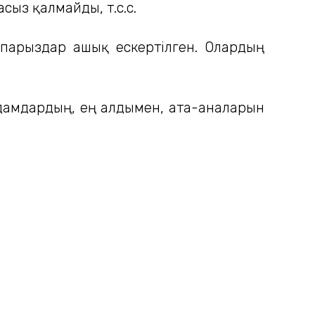
сыз қалмайды, т.с.с.
е парыздар ашық ескертілген. Олардың
 адамдардың, ең алдымен, ата-аналарын