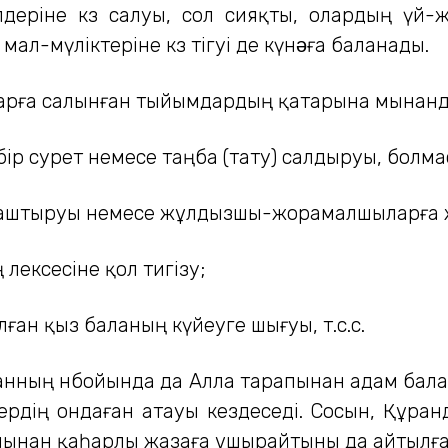
ріне көз салуы, сол сияқты, олардың үй-жа
і мал-мүліктеріне көз тігуі де күнəға баланады.
рға салынған тыйымдардың қатарына мынанда
бір сурет немесе таңба (тату) салдыруы, болм
қ аштыруы немесе жұлдызшы-жорамалшыларға ж
өлексесіне қол тигізу;
лған қыз баланың күйеуге шығуы, т.с.с.
анның өнбойында да Алла тарапынан адам бала
ердің ондаған атауы кездеседі. Сосын, Құран
нан қаһарлы жазаға ұшырайтыны да айтылған.