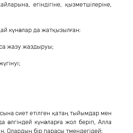
йларына, егіндігіне, қызметшілеріне,
й күнəлар да жатқызылған:
аса жазу жаздыруы;
үгінуі;
сына өсиет етілген қатаң тыйымдар мен
да əлгіндей күнəларға жол беріп, Алла
 Олардың бір парасы төмендегідей: