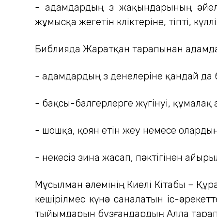
- адамдардың өз жақындарының əйелде
жұмысқа жегетін көліктеріне, тіпті, күлл
Библияда Жаратқан тарапынан адамда
- адамдардың өз денелеріне қандай да 
- бақсы-балгерлерге жүгінуі, құмала
- шошқа, қоян етін жеу немесе олардың 
- некесіз зина жасап, пəктігінен айыры
Мұсылман əлемінің Киелі Кітабы – Құр
кешірілмес күнə саналатын іс-əрекетт
тыйымдарын бұзғандардың Алла тарапы