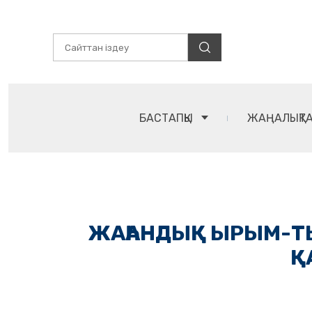
БАСТАПҚЫ
ЖАҢАЛЫҚТ
ЖАҺАНДЫҚ ЫРЫМ-Т
Қ