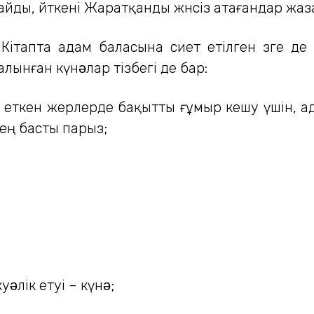
ды, өйткені Жаратқанды жөнсіз атағандар жаза
 Кітапта адам баласына өсиет етілген өзге д
лынған күнəлар тізбегі де бар:
əсіп еткен жерлерде бақытты ғұмыр кешу үшін,
 ең басты парыз;
əлік етуі – күнə;