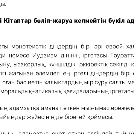
ды.
і Кітаптар бөліп-жаруға келмейтін бүкіл 
ғы монотеистік діндердің бірі əрі еврей 
и немесе Иудаизм дінінің іргетасы Тəурат
ыну, ызақорлық, күншілдік, өркөкіректік секіл
ігі жағынан əлемдегі ең іргелі діндердің бірі
оған бас иетін халықтардың өмір сүру салты м
моральдық-этикалық қағидаларының іргетасы с
ның адамзатқа аманат еткен мызғымас ережел
тыйымдар жүйесінің де бірегей қоймасы.
анның адамзатқа өсиет еткен əлгіндей тый