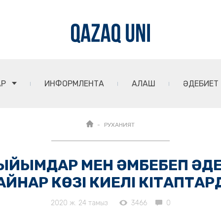
АР
ИНФОРМЛЕНТА
АЛАШ
ӘДЕБИЕТ
РУХАНИЯТ
ЫЙЫМДАР МЕН ӘМБЕБЕП ӘД
АЙНАР КӨЗІ КИЕЛІ КІТАПТАР
2020 ж. 24 тамыз
3466
0