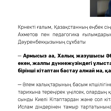
Көрнекті ғалым, Қазақстанның еңбек с
Ахметов пен педагогика ғылымдары
Дәуренбекқызының сұхбаты
─ Армысыз аға, Халық жазушысы Әб
екен, жалпы дүниежүзіндегі ұлыста
бірінші кітаптан бастау алмай ма, 
─ Әлем халықтарының басым көпшілігін
тарихына тереңірек үңілсек, олардың 
сынды Киелі Кітаптардан және сол кі
Ислам діндерінен тамыр тартатынына 