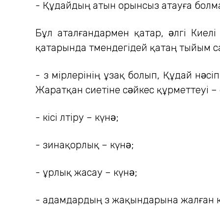
- Құдайдың атын орынсыз атауға болмай
Бұл аталғандармен қатар, əлгі Киелі
қатарында төмендегідей қатаң тыйым са
- өз өмірлерінің ұзақ болып, Құдай н
Жаратқан өсиетіне сəйкес құрметтеуі –
- кісі өлтіру – күнə;
- зинақорлық – күнə;
- ұрлық жасау – күнə;
- адамдардың өз жақындарына жалған ку