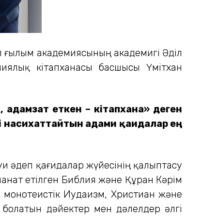
еп ғылым академиясының академигі Әділ
иялық кітапханасы басшысы Үмітхан
 адамзат еткен – кітапхана» деген
і насихаттайтын адами қағидалар ең
уи әдеп қағидалар жүйесінің қалыптасу
манат етілген Библия және Құран Кәрім
қ монотеистік Иудаизм, Христиан және
з болатын дәйектер мен дәлелдер әлгі