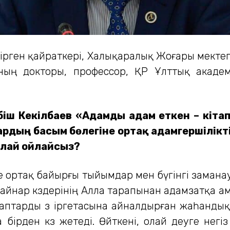
іңірген қайраткері, Халықаралық Жоғары мект
ның докторы, профессор, ҚР Ұлттық академ
іш Кекілбаев «Адамды адам еткен – кітап,
рдың басым бөлегіне ортақ адамгершілікт
қалай ойлайсыз?
е ортақ байырғы тыйымдар мен бүгінгі замана
қайнар көздерінің Алла тарапынан адамзатқа а
таптарды өз іргетасына айналдырған жаһанды
бірден көз жетеді. Өйткені, олай деуге негі