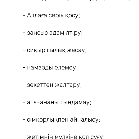
- Аллаға серік қосу;
- заңсыз адам өлтіру;
- сиқыршылық жасау;
- намазды елемеу;
- зекеттен жалтару;
- ата-ананы тыңдамау;
- өсімқорлықпен айналысу;
- жетімнің мүлкіне қол сұғу;