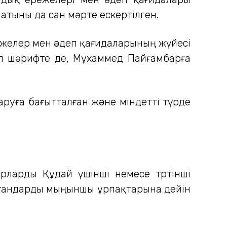
тыны да сан мәрте ескертілген.
ережелер мен əдеп қағидаларының жүйесі
іл шәрифте де, Мұхаммед Пайғамбарға
руға бағытталған жəне міндетті түрде
ларды Құдай үшінші немесе төртінші
рғандарды мыңыншы ұрпақтарына дейін