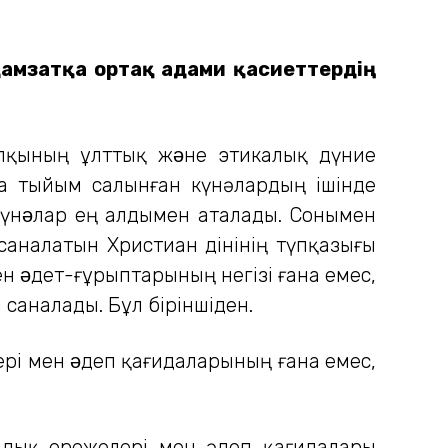
адамзатқа ортақ адами қасиеттердің
халқының ұлттық жəне этикалық дүние
та тыйым салынған күнәлардың ішінде
ді күнəлар ең алдымен аталады. Сонымен
 саналатын Христиан дінінің түпқазығы
ен əдет-ғұрыптарының негізі ғана емес,
аналады. Бұл біріншіден.
ері мен əдеп қағидаларының ғана емес,
ымдық ережелері мен әдеп қағидалары