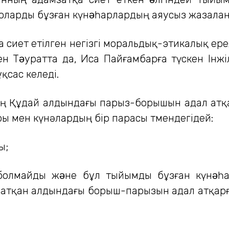
оларды бұзған күнəһарлардың аяусыз жазалана
қа өсиет етілген негізгі моральдық-этикалық 
н Тəуратта да, Иса Пайғамбарға түскен Інж
ұқсас келеді.
ң Құдай алдындағы парыз-борышын адал атқа
ры мен күнәлардың бір парасы төмендегідей:
ы;
болмайды жəне бұл тыйымды бұзған күнəһар
ратқан алдындағы борыш-парызын адал атқа