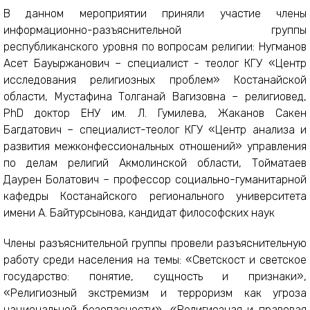
В данном мероприятии приняли участие члены
информационно-разъяснительной группы
республиканского уровня по вопросам религии: Нугманов
Асет Бауыржанович – специалист - теолог КГУ «Центр
исследования религиозных проблем» Костанайской
области, Мустафина Толганай Вагизовна – религиовед,
PhD доктор ЕНУ им. Л. Гумилева, Жаканов Сакен
Багдатович – специалист-теолог КГУ «Центр анализа и
развития межконфессиональных отношений» управления
по делам религий Акмолинской области, Тойматаев
Даурен Болатович – профессор социально-гуманитарной
кафедры Костанайского регионального университета
имени А. Байтурсынова, кандидат философских наук
Члены разъяснительной группы провели разъяснительную
работу среди населения на темы: «Светскост и светское
государство: понятие, сущность и признаки»,
«Религиозный экстремизм и терроризм как угроза
национальной безопасности», «Религиозная и правовая