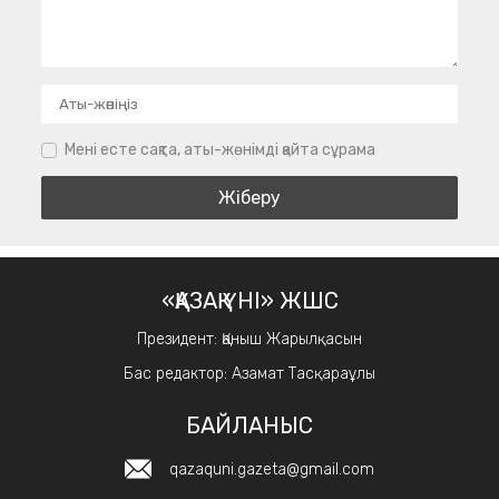
Мені есте сақта, аты-жөнімді қайта сұрама
«ҚАЗАҚ ҮНІ» ЖШС
Президент: Қаныш Жарылқасын
Бас редактор: Азамат Тасқараұлы
БАЙЛАНЫС
qazaquni.gazeta@gmail.com