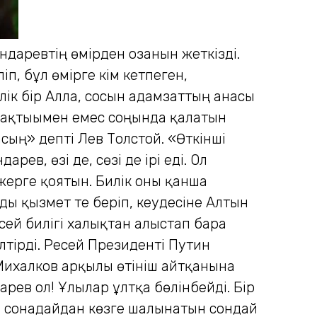
даревтің өмірден озғанын жеткізді.
іп, бұл өмірге кім кетпеген,
лік бір Алла, сосын адамзаттың анасы
ұзақтығымен емес соңында қалатын
насың» депті Лев Толстой. «Өткінші
ев, өзі де, сөзі де ірі еді. Ол
ерге қоятын. Билік оны қанша
ды қызмет те беріп, кеудесіне Алтын
сей билігі халықтан алыстап бара
лтірді. Ресей Президенті Путин
 Михалков арқылы өтініш айтқанына
арев ол! Ұлылар ұлтқа бөлінбейді. Бір
асы сонадайдан көзге шалынатын сондай