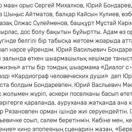
ыр маған орыс Сергей Михалков, Юрий Бондаре
з Шыңғыс Айтматов, балқар Кайсын Кулиев, өзб
 қазақ Олжас Сүлейменов, башқұрт Мұстай Кәрі
 сырлас, дос болу бақытын бұйыртты. Адам өз 
Бүгінде белгілі бір табысқа жетсем жоғарыда ат
 көп нәрсе үйрендім. Юрий Васильевич Бонда
 залында өткен шығармашылық кешімде таныс
знь» атты бір томдық шығармама «Диалог с ч
 сөзді «Кардиограф человеческих души» деп Юр
ста болдым Бондаревпен. Юрий Васльевич М
с жолымен жүріп, әскери поселканы басып өте
әрігерге қаралғанда, ауруханаға жатқанда ғана 
 Рязановпен орман ішінде жиі серуендейтін. 
вичке соғып, сәлем беретінмін. Көбіне мен, к
ение» кино эпопеяның сценариін жазған, «Бер