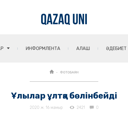
АР
ИНФОРМЛЕНТА
АЛАШ
ӘДЕБИЕТ
ФОТОБАЯН
Ұлылар ұлтқа бөлінбейді
2020 ж. 16 мамыр
2421
0