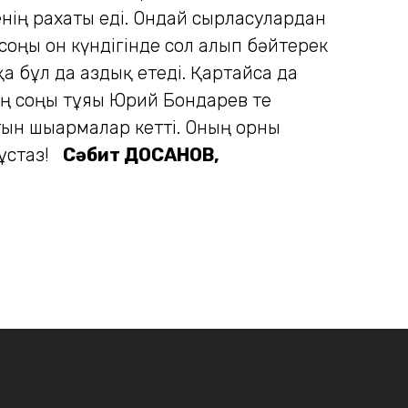
нің рахаты еді. Ондай сырласулардан
 соңғы он күндігінде сол алып бәйтерек
а бұл да аздық етеді. Қартайса да
ң соңғы тұяғы Юрий Бондарев те
тын шығармалар кетті. Оның орны
 ұстаз!
Сәбит ДОСАНОВ,