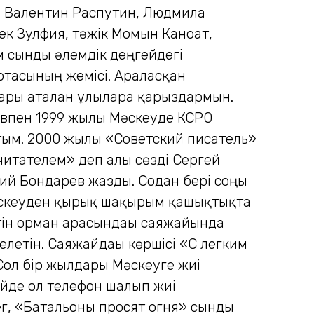
в, Валентин Распутин, Людмила
ек Зулфия, тәжік Момын Каноат,
м сынды әлемдік деңгейдегі
ортасының жемісі. Араласқан
тары аталған ұлыларға қарыздармын.
ревпен 1999 жылы Мәскеуде КСРО
тым. 2000 жылы «Советский писатель»
итателем» деп алғы сөзді Сергей
ий Бондарев жазды. Содан бері соңғы
әскеуден қырық шақырым қашықтықта
тін орман арасындағы саяжайында
келетін. Саяжайдағы көршісі «С легким
Сол бір жылдары Мәскеуге жиі
ейде ол телефон шалып жиі
ег, «Батальоны просят огня» сынды