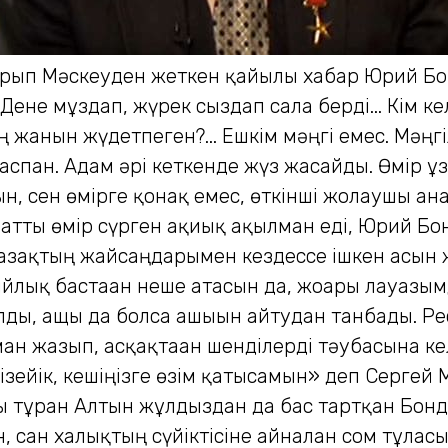
жарып Мәскеуден жеткен қайғылы хабар Юрий Бон
не мұздап, жүрек сыздап сала берді... Кім кел
жанын жүдетпеген?... Ешкім мәңгі емес. Мәңгі
 аспан. Адам әрі кеткенде жүз жасайды. Өмір 
сын, сен өмірге қонақ емес, өткінші жолаушы ға
тты өмір сүрген ақиық ақылман еді, Юрий Бондар
азақтың жайсаңдарымен кездессе ішкен асын ж
йлық бастаған неше атасын да, жоғары лауазым
лды, ащы да болса ашығын айтудан танбады. Ре
ан жазып, асқақтаған шенділерді тәубасына ке
зейік, кешіңізге өзім қатысамын» деп Сергей
алы тұрған Алтын жұлдыздан да бас тартқан Бонд
, сан халықтың сүйіктісіне айналған сом тұлғ