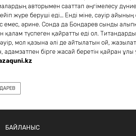
малардың авторымен сағаттап әңгімелесу дүние
йіп жүре беруші еді... Енді міне, сәуір айының
с емес, әрине. Сонда да Бондарев сынды алыпқ
н қалам түспеген қайратты еді ол. Титандарды
дәуір, мол қазына әлі де айтылатын ой, жазыла
ын, адамзатпен бірге жасай беретін қайран ұлы
azaquni.kz
ДАРЕВ
БАЙЛАНЫС