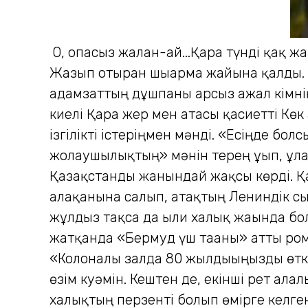
О, опасыз жалған-ай...Қара түнді қақ 
Жазып отырған шығарма жайына қалды. Де
адамзаттың дұшпаны арсыз ажал кімнің 
киелі Қара жер мен атасы қасиетті Көк
ізгілікті істеріңмен мәнді. «Есіңде бол
жолаушылықтың» мәнін терең ұғып, ұлаға
Қазақстанды жанындай жақсы көрді. Қ
алақанына салып, атақтың Лениндік сы
жұлдыз тақса да ылғи халық жағында бо
жатқанда «Бермуд үш тағаны» атты ром
«Колоналы залда 80 жылдығыңызды өткі
өзім куәмін. Кештен де, екінші рет алғ
халықтың перзенті болып өмірге келген