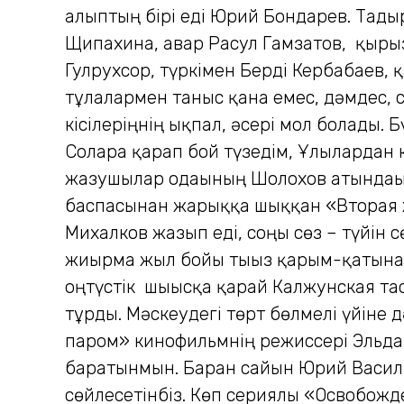
алыптың бірі еді Юрий Бондарев. Тағд
Щипахина, авар Расул Гамзатов, қырғы
Гулрухсор, түркімен Берді Кербабаев,
тұлғалармен таныс қана емес, дәмдес,
кісілеріңнің ықпал, әсері мол болады. 
Соларға қарап бой түзедім, Ұлылардан
жазушылар одағының Шолохов атындағы
баспасынан жарыққа шыққан «Вторая жи
Михалков жазып еді, соңғы сөз – түйін
жиырма жыл бойы тығыз қарым-қатына
оңтүстік шығысқа қарай Калжунская та
тұрды. Мәскеудегі төрт бөлмелі үйіне д
паром» кинофильмнің режиссері Эльдар
баратынмын. Барған сайын Юрий Василье
сөйлесетінбіз. Көп сериялы «Освобожд