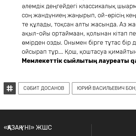
әлемдік деңгейдегі классикалық шығар
соң жандүниең жаңғырып, ой-өрісің кеңе
те құлады, тоқсан алты жасында. Аз жа
ақыл-ойы ортаймаған, қолынан кітап пе
өмірден озды. Онымен бірге тұтас бір 
ойсырап тұр.... Қош, қоштасуға қимайт
Мемлекеттік сыйлықтың лауреаты
q
СӘБИТ ДОСАНОВ
ЮРИЙ ВАСИЛЬЕВИЧ БОН
«ҚАЗАҚ ҮНІ» ЖШС