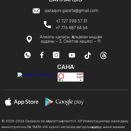
qazaquni.gazeta@gmail.com
+7 727 398 57 31
+7 776 487 64 54
Алматы қаласы, Қалқаман ықшам
ауданы – 3, Сейітов көшесі – 11.
САНАҚ
© 2009-2026 Qazaquni.kz ақпараттық агенттігі, ҚР Инвестициялар және даму
министрлігінің № 15439-ИА куәлігі негізінде авторлық құқықтар және жанама