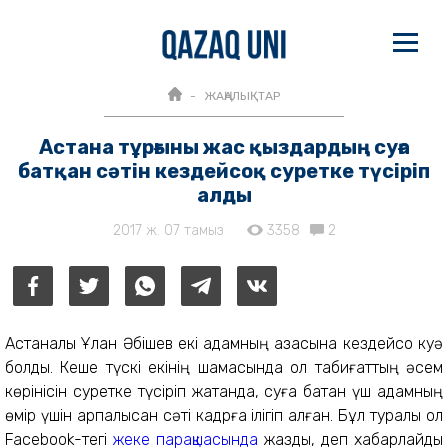
ЖАҢАЛЫҚТАР
Астана тұрғыны жас қыздардың суға
батқан сәтін кездейсоқ суретке түсіріп
алды
2017 ж. 07 тамыз
3358
2
Астаналық Ұлан Әбішев екі адамның қазасына кездейсоқ куә
болды. Кеше түскі екінің шамасында ол табиғаттың әсем
көрінісін суретке түсіріп жатқанда, суға батқан үш адамның
өмір үшін арпалысқан сәті кадрға ілігіп қалған. Бұл туралы ол
Facebook-тегі
жеке парақшасында
жазды, деп хабарлайды