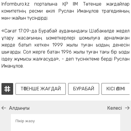
Informburo.kz порталына ҚР ІІМ Төтенше жағдайлар
комитетінің ресми өкілі Руслан Иманқұлов трагедияның
мән-жайын түсіндірді.
«Сағат 17:09-да Бурабай ауданындағы Шабақкөлде жедел
құтқару жасағының қызметкерлері шомылуға арналмаған
жерде батып кеткен 1999 жылы туған қыздың денесін
шығарды. Сол жерге батқан 1996 жылы туған тағы бір қызды
іздеу жұмысы жалғасуда», - деп түсініктеме берді Руслан
Иманқұлов.
ТӨТЕНШЕ ЖАҒДАЙ
БУРАБАЙ
КІСІ ӨЛІМІ
Алдыңғы
Келесі