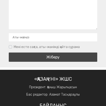
Мені есте сақта, аты-жөнімді қайта сұрама
«ҚАЗАҚ ҮНІ» ЖШС
Президент: Қаныш Жарылқасын
Бас редактор: Азамат Тасқараұлы
БАЙЛАНЫС