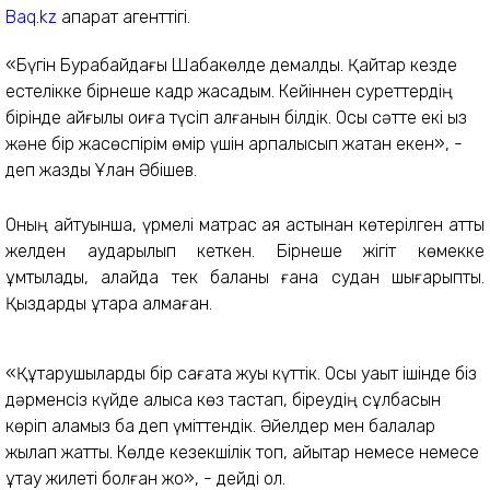
Baq.kz
ақпарат агенттігі.
«Бүгін Бурабайдағы Шабақкөлде демалдық. Қайтар кезде
естелікке бірнеше кадр жасадым. Кейіннен суреттердің
бірінде қайғылы оқиға түсіп қалғанын білдік. Осы сәтте екі қыз
және бір жасөспірім өмір үшін арпалысып жатқан екен», -
деп жазды Ұлан Әбішев.
Оның айтуынша, үрмелі матрас аяқ астынан көтерілген қатты
желден аударылып кеткен. Бірнеше жігіт көмекке
ұмтылады, алайда тек баланы ғана судан шығарыпты.
Қыздарды құтқара алмаған.
«Құтқарушыларды бір сағатқа жуық күттік. Осы уақыт ішінде біз
дәрменсіз күйде алысқа көз тастап, біреудің сұлбасын
көріп қаламыз ба деп үміттендік. Әйелдер мен балалар
жылап жатты. Көлде кезекшілік топ, қайықтар немесе немесе
құтқау жилеті болған жоқ», - дейді ол.