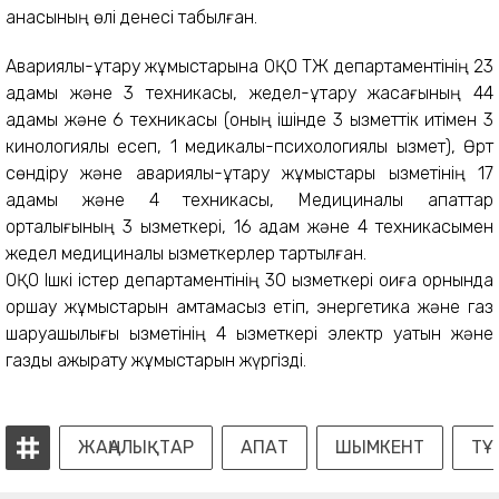
анасының өлі денесі табылған.
Авариялық-құтқару жұмыстарына ОҚО ТЖ департаментінің 23
адамы және 3 техникасы, жедел-құтқару жасағының 44
адамы және 6 техникасы (оның ішінде 3 қызметтік итімен 3
кинологиялық есеп, 1 медикалық-психологиялық қызмет), Өрт
сөндіру және авариялық-құтқару жұмыстары қызметінің 17
адамы және 4 техникасы, Медициналық апаттар
орталығының 3 қызметкері, 16 адам және 4 техникасымен
жедел медициналық қызметкерлер тартылған.
ОҚО Ішкі істер департаментінің 30 қызметкері оқиға орнында
қоршау жұмыстарын қамтамасыз етіп, энергетика және газ
шаруашылығы қызметінің 4 қызметкері электр қуатын және
газды ажырату жұмыстарын жүргізді.
ЖАҢАЛЫҚТАР
АПАТ
ШЫМКЕНТ
ТҰ