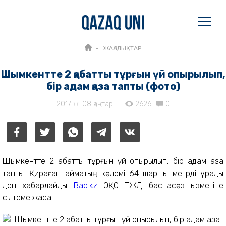
ЖАҢАЛЫҚТАР
Шымкентте 2 қабатты тұрғын үй опырылып,
бір адам қаза тапты (фото)
2017 ж. 08 қаңтар
2626
0
Шымкентте 2 қабатты тұрғын үй опырылып, бір адам қаза
тапты. Қираған аймақтың көлемі 64 шаршы метрді құрады
деп хабарлайды
Baq.kz
ОҚО ТЖД баспасөз қызметіне
сілтеме жасап.