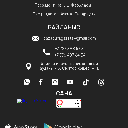
Президент: Қаныш Жарылқасын
Бас редактор: Азамат Тасқараұлы
БАЙЛАНЫС
qazaquni.gazeta@gmail.com
+7 727 398 57 31
+7 776 487 64 54
Алматы қаласы, Қалқаман ықшам
ауданы – 3, Сейітов көшесі – 11.
САНАҚ