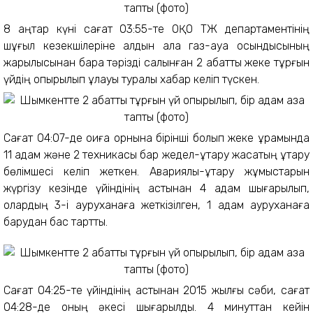
8 қаңтар күні сағат 03:55-те ОҚО ТЖ департаментінің
шұғыл кезекшілеріне алдын ала газ-ауа қосындысының
жарылысынан барақ тәрізді салынған 2 қабатты жеке тұрғын
үйдің опырылып құлауы туралы хабар келіп түскен.
Сағат 04:07-де оқиға орнына бірінші болып жеке құрамында
11 адам және 2 техникасы бар жедел-құтқару жасақтың құтқару
бөлімшесі келіп жеткен. Авариялық-құтқару жұмыстарын
жүргізу кезінде үйіндінің астынан 4 адам шығарылып,
олардың 3-і ауруханаға жеткізілген, 1 адам ауруханаға
барудан бас тартты.
Сағат 04:25-те үйіндінің астынан 2015 жылғы сәби, сағат
04:28-де оның әкесі шығарылды. 4 минуттан кейін