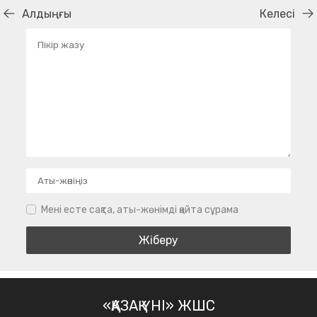
Алдыңғы
Келесі
Мені есте сақта, аты-жөнімді қайта сұрама
«ҚАЗАҚ ҮНІ» ЖШС