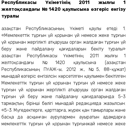
Республикасы Үкіметінің 2011 жылғы 1
желтоқсандағы №1420 қаулысына өзгеріс енгізу
туралы
Қазақстан Республикасының Үкіметі қаулы етеді: 1.
«Мемлекеттік тұрғын үй қорынан үй немесе жеке тұрғын
үй қорынан жергілікті атқарушы орган жалдаған тұрғын үй
беру және пайдалану қағидаларын бекіту туралы»
Қазақстан Республикасы Үкіметінің 2011 жылғы 1
желтоқсандағы №1420 қаулысына (Қазақстан
Республикасының ПҮАЖ-ы, 2012 ж., №5, 88-құжат)
мынадай өзгеріс енгізілсін: көрсетілген қаулымен бекітілген
Мемлекеттік тұрғын үй қорынан тұрғын үй немесе жеке
тұрғын үй қорынан жергілікті атқарушы орган жалдаған
тұрғын үй беру және пайдалану қағидаларында: 5-3
тармақтың бірінші бөлігі мынадай редакцияда жазылсын:
«5-3. Мүгедектерге, қарттарға, жүрек қан тамырлары және
басқа да асқынған аурулармен ауыратын адамдарға
мемлекеттік тұрғын үй қорынан тұрғынжай немесе жеке