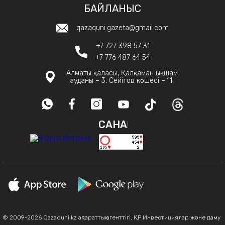
БАЙЛАНЫС
qazaquni.gazeta@gmail.com
+7 727 398 57 31
+7 776 487 64 54
Алматы қаласы, Қалқаман ықшам
ауданы – 3, Сейітов көшесі – 11.
САНАҚ
© 2009-2026 Qazaquni.kz ақпараттық агенттігі, ҚР Инвестициялар және даму