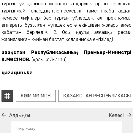
тұрғын үй қорынан жергілікті атқарушы орган жалдаған
тұрғынжай - олардың тілегі ескеріліп, төменгі қабаттардан
немесе лифтілері бар тұрғын үйлерден, ал тірек-қимыл
аппараты бұзылған мүгедектерге екіншіден жоғары емес
қабаттан беріледі». 2. Осы қаулы алғашқы ресми
жарияланған күнінен бастап қолданысқа енгізіледі.
Қазақстан Республикасының Премьер-Министрі
К.МӘСІМОВ.
(қолы қойылған)
qazaquni.kz
КӘРІМ МӘСІМОВ
ҚАЗАҚСТАН РЕСПУБЛИКАСЫ
Алдыңғы
Келесі