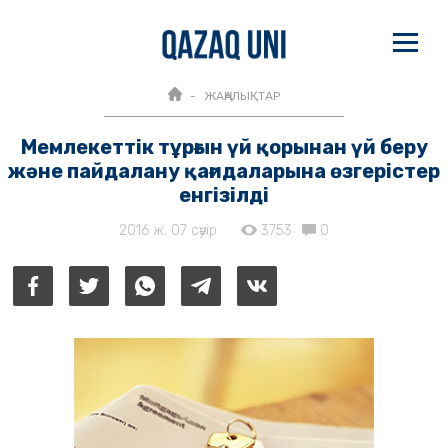
ЖАҢАЛЫҚТАР
Мемлекеттік тұрғын үй қорынан үй беру
және пайдалану қағидаларына өзгерістер
енгізілді
2016 ж. 07 сәуір
3753
0