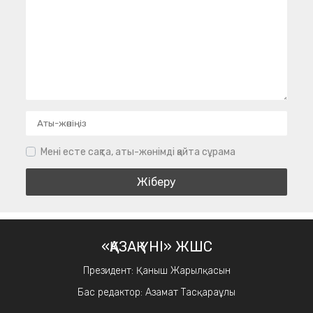
Мені есте сақта, аты-жөнімді қайта сұрама
«ҚАЗАҚ ҮНІ» ЖШС
Президент: Қаныш Жарылқасын
Бас редактор: Азамат Тасқараұлы