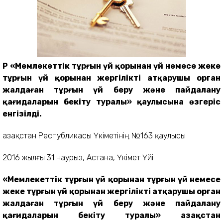
ҚР «Мемлекеттік тұрғын үй қорынан үй немесе жеке
тұрғын үй қорынан жергілікті атқарушы орган
жалдаған тұрғын үй беру және пайдалану
қағидаларын бекіту туралы» қаулысына өзгеріс
енгізілді.
Қазақстан Республикасы Үкіметінің №163 қаулысы
2016 жылғы 31 наурыз, Астана, Үкімет Үйі
«Мемлекеттік тұрғын үй қорынан тұрғын үй немесе
жеке тұрғын үй қорынан жергілікті атқарушы орган
жалдаған тұрғын үй беру және пайдалану
қағидаларын бекіту туралы» Қазақстан