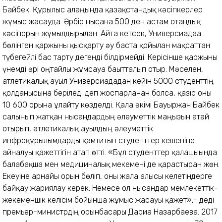
Байбек. Құрылыс алаңында қазақстандық кәсіпкерлер
жұмыс жасауда. Әрбір нысанға 500 ден астам отандық
кәсіпорын жұмылдырылған. Айта кетсек, Универсиадаға
бөлінген қаржыны қысқарту әу баста қойылған мақсаттан
түбегейлі бас тарту дегенді білдірмейді. Керісінше қаржыны
үнемді әрі оңтайлы жұмсауға бағытталып отыр. Мәселен,
атлетикалық ауыл Универсиададан кейін 5000 студенттің
қолданысына беріледі деп жоспарланған болса, қазір оны
10 600 орынға ұлғайту көзделді. Қала әкімі Бауыржан Байбек
салынып жатқан нысандардың әлеуметтік маңызын атай
отырып, атлетикалық ауылдың әлеуметтік
инфроқұрылымдарды қамтитын студенттер кешеніне
айналуы қажеттігін атап өтті. «Бұл студенттер қалашығында
балабақша мен медициналық мекемені де қарастырған жөн.
Екеуіне арнайы орын бөліп, оны жалға алғысы келетіндерге
байқау жариялау керек. Немесе ол нысандар мемлекеттік-
жекеменшік келісім бойынша жұмыс жасауы қажет»,- деді
премьер-министрдің орынбасары Дариға Назарбаева. 2017