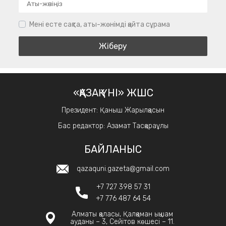
Мені есте сақта, аты-жөнімді қайта сұрама
«ҚАЗАҚ ҮНІ» ЖШС
Президент: Қаныш Жарылқасын
Бас редактор: Азамат Тасқараұлы
БАЙЛАНЫС
qazaquni.gazeta@gmail.com
+7 727 398 57 31
+7 776 487 64 54
Алматы қаласы, Қалқаман ықшам
ауданы – 3, Сейітов көшесі – 11.