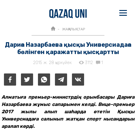
ЖАҢАЛЫҚТАР
Дариға Назарбаева қысқы Универсиадаға
бөлінген қаражатты қысқартты
2015 ж. 28 қыркүйек
3112
1
Алматыға премьер-министрдің орынбасары Дариға
Назарбаева жұмыс сапарымен келді. Вице-премьер
2017 жылы алып шаһарда өтетін Қысқы
Универсиадаға салынып жатқан спорт нысандарын
аралап көрді.