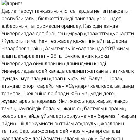
Дариға Нұрсұлтанқызының іс-сапардағы негізгі мақсаты –
республикалық бюджетті тиімді пайдалану жөніндегі
елбасының тапсырмасын орындау. Қазірдің өзінде
Универсиадаға деп бөлінген қыруар қаражатты қысқартты.
Жұмысты тиімді һәм тез жасау қажеттігін айтты. Дариға
Назарбаева өзінің Алматыдағы іс-сапарында 2017 жылы
алып шаһарда өтетін 28-ші Бүкіләлемдік қысқы
Универсиада ойындарының дайындығын көрді.
Универсиадаға орай қалада салынып жатқан атлетикалық
ауылды, мұз алаңын қарап шықты. Әрі Балуан Шолақ
атындағы спорт сарайы мен «Сұңқар» халықаралық шаңғы
трамплині кешеніне де барды. «Ең маңызды деген
жұмыстарды атқарамыз. Яғни, жақсы қар, жарық, жақсы
тамақ, қауіпсіздік болғанын және ең бастысы шараның
жоғары деңгейде ұйымдастырылуына мән береміз. 1 жарым
айдың ішінде жұмысты оңтайлы атқарудың жолдарын
таптық. Барлығы жоспарға сай мерзімінде әрі сапалы
жасалады»,- деді Алматы қаласының әкімі Бауыржан