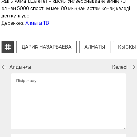
жылы Алматыда өтетін қысқы Универсиадаға әлемнің 70
елінен 5000 спортшы мен 80 мыңнан астам қонақ келеді
деп күтілуде.
Дереккөз:
Алматы ТВ
ДАРИҒА НАЗАРБАЕВА
АЛМАТЫ
ҚЫСҚЫ
Алдыңғы
Келесі