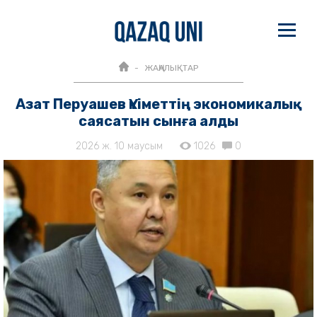
ЖАҢАЛЫҚТАР
Азат Перуашев Үкіметтің экономикалық
саясатын сынға алды
2026 ж. 10 маусым
1026
0