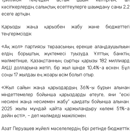
кәсіпкерлердің салықтық есептеулерге шағымдану саны 2,2
есеге артқан.
Қарызды жаңа қарызбен жабу және бюджеттегі
теңгерімсіздік
«Ақ жол» партиясы төрағасының ерекше алаңдаушылығын
елдің борыштық жүктемесі туғызуда. Ұлттық банктің
мәліметінше, Қазақстанның сыртқы қарызы 182 миллиард
АҚШ долларына жетіп, бір жыл ішінде 10,4%-ға өскен. Бұл
соңғы 17 жылдағы ең жоғары өсім болып отыр.
«Жыл сайын жаңа қарыздардың 36%-ы бұрын алынған
міндеттемелер бойынша қарыздарды өтеуге, яғни “ескі
несиені жаңа несиемен жабу” қағидаты бойынша алынған.
2025 жылы мұндай қайта қаржыландыру көлемі 51%-ға
дейін өсті», – деп мәлімдеді мәжілісмен.
Азат Перуашев жүйелі мәселелердің бірі ретінде бюджеттік