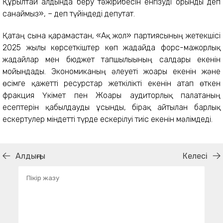
Құрылтай алдында беру тәжірибесін енгізуді орынды деп
санаймыз», – деп түйіндеді депутат.
Қатаң сынға қарамастан, «Ақ жол» партиясының жетекшісі
2025 жылғы көрсеткіштер көп жағдайда форс-мажорлық
жағдайлар мен бюджет тапшылығының салдары екенін
мойындады. Экономиканың әлеуеті жоғары екенін және
өсімге қажетті ресурстар жеткілікті екенін атап өткен
фракция Үкімет пен Жоғары аудиторлық палатаның
есептерін қабылдауды ұсынды, бірақ айтылған барлық
ескертулер міндетті түрде ескерілуі тиіс екенін мәлімдеді.
Алдыңғы
Келесі