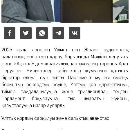
2025 жылға арналған Үкімет пен Жоғары аудиторлық
палатаның есептерін қарау барысында Мәжіліс депутаты
және «Ақ жол» демократиялық партиясының төрағасы Азат
Перуашев Министрлер кабинетінің жұмысына қатысты
бірқатар елеулі сын айтты. Парламент мүшесі сыртқы
борыштың рекордтық өсуіне, Ұлттық қор қаражатының
тиімсіз пайдаланылуына және триллиондаған теңгені
Парламент бақылауынан тыс шығаратын жүйенің
қалыптасуына назар аударды.
Ұлттық қордың сарқылуы және салықтық аванстар