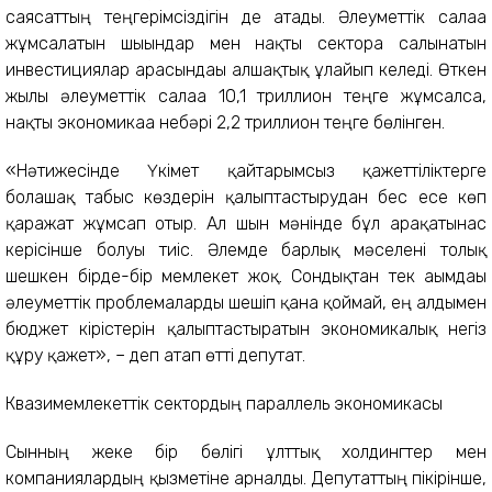
саясаттың теңгерімсіздігін де атады. Әлеуметтік салаға
жұмсалатын шығындар мен нақты секторға салынатын
инвестициялар арасындағы алшақтық ұлғайып келеді. Өткен
жылы әлеуметтік салаға 10,1 триллион теңге жұмсалса,
нақты экономикаға небәрі 2,2 триллион теңге бөлінген.
«Нәтижесінде Үкімет қайтарымсыз қажеттіліктерге
болашақ табыс көздерін қалыптастырудан бес есе көп
қаражат жұмсап отыр. Ал шын мәнінде бұл арақатынас
керісінше болуы тиіс. Әлемде барлық мәселені толық
шешкен бірде-бір мемлекет жоқ. Сондықтан тек ағымдағы
әлеуметтік проблемаларды шешіп қана қоймай, ең алдымен
бюджет кірістерін қалыптастыратын экономикалық негіз
құру қажет», – деп атап өтті депутат.
Квазимемлекеттік сектордың параллель экономикасы
Сынның жеке бір бөлігі ұлттық холдингтер мен
компаниялардың қызметіне арналды. Депутаттың пікірінше,