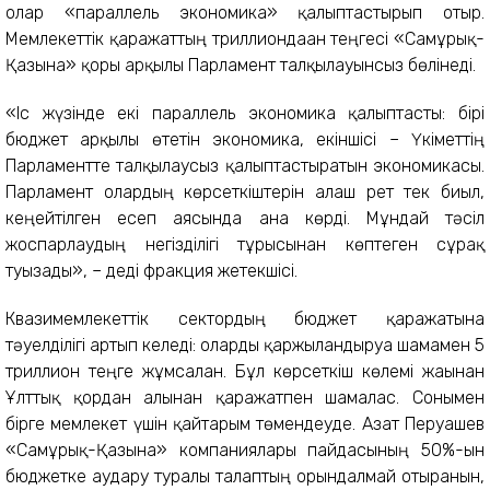
олар «параллель экономика» қалыптастырып отыр.
Мемлекеттік қаражаттың триллиондаған теңгесі «Самұрық-
Қазына» қоры арқылы Парламент талқылауынсыз бөлінеді.
«Іс жүзінде екі параллель экономика қалыптасты: бірі
бюджет арқылы өтетін экономика, екіншісі – Үкіметтің
Парламентте талқылаусыз қалыптастыратын экономикасы.
Парламент олардың көрсеткіштерін алғаш рет тек биыл,
кеңейтілген есеп аясында ғана көрді. Мұндай тәсіл
жоспарлаудың негізділігі тұрғысынан көптеген сұрақ
туғызады», – деді фракция жетекшісі.
Квазимемлекеттік сектордың бюджет қаражатына
тәуелділігі артып келеді: оларды қаржыландыруға шамамен 5
триллион теңге жұмсалған. Бұл көрсеткіш көлемі жағынан
Ұлттық қордан алынған қаражатпен шамалас. Сонымен
бірге мемлекет үшін қайтарым төмендеуде. Азат Перуашев
«Самұрық-Қазына» компаниялары пайдасының 50%-ын
бюджетке аудару туралы талаптың орындалмай отырғанын,