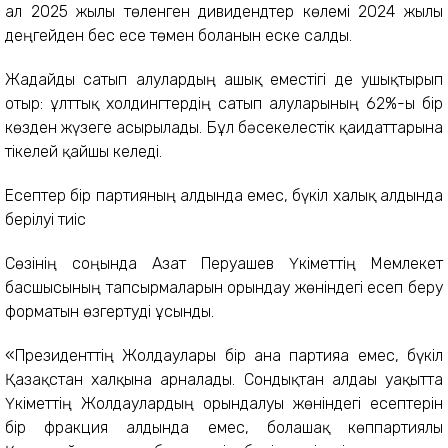
ал 2025 жылы төленген дивидендтер көлемі 2024 жылғы
деңгейден бес есе төмен болғанын еске салды.
Жағдайды сатып алулардың ашық еместігі де ушықтырып
отыр: ұлттық холдингтердің сатып алуларының 62%-ы бір
көзден жүзеге асырылады. Бұл бәсекелестік қағидаттарына
тікелей қайшы келеді.
Есептер бір партияның алдында емес, бүкіл халық алдында
берілуі тиіс
Сөзінің соңында Азат Перуашев Үкіметтің Мемлекет
басшысының тапсырмаларын орындау жөніндегі есеп беру
форматын өзгертуді ұсынды.
«Президенттің Жолдаулары бір ғана партияға емес, бүкіл
Қазақстан халқына арналады. Сондықтан алдағы уақытта
Үкіметтің Жолдаулардың орындалуы жөніндегі есептерін
бір фракция алдында емес, болашақ көппартиялы