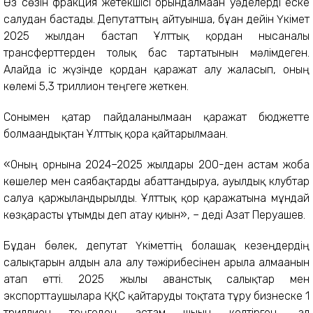
Өз сөзін фракция жетекшісі орындалмаған уәделерді еске
салудан бастады. Депутаттың айтуынша, бұған дейін Үкімет
2025 жылдан бастап Ұлттық қордан нысаналы
трансферттерден толық бас тартатынын мәлімдеген.
Алайда іс жүзінде қордан қаражат алу жалғасып, оның
көлемі 5,3 триллион теңгеге жеткен.
Сонымен қатар пайдаланылмаған қаражат бюджетте
болмағандықтан Ұлттық қорға қайтарылмаған.
«Оның орнына 2024–2025 жылдары 200-ден астам жоба
көшелер мен саябақтарды абаттандыруға, ауылдық клубтар
салуға қаржыландырылды. Ұлттық қор қаражатына мұндай
көзқарасты ұтымды деп атау қиын», – деді Азат Перуашев.
Бұдан бөлек, депутат Үкіметтің болашақ кезеңдердің
салықтарын алдын ала алу тәжірибесінен арыла алмағанын
атап өтті. 2025 жылы аванстық салықтар мен
экспорттаушыларға ҚҚС қайтаруды тоқтата тұру бизнеске 1
триллион теңгеден астам шығын келтірген, ал