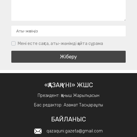
Мені есте сақта, аты-жөнімді қайта сұрама
«ҚАЗАҚ ҮНІ» ЖШС
Президент: Қаныш Жарылқасын
Бас редактор: Азамат Тасқараұлы
БАЙЛАНЫС
qazaquni.gazeta@gmail.com