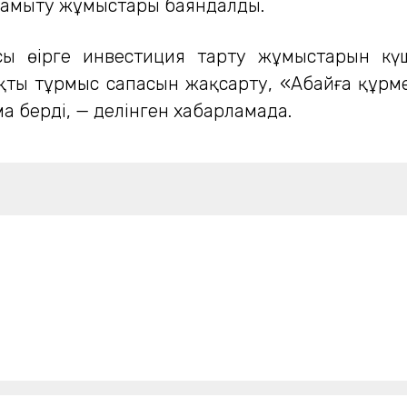
амыту жұмыстары баяндалды.
ы өңірге инвестиция тарту жұмыстарын кү
тың тұрмыс сапасын жақсарту, «Абайға құрме
а берді, — делінген хабарламада.