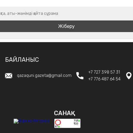
қта, аты-жөнімді қайта сұрама
БАЙЛАНЫС
+7 727 398 57 31
qazaquni.gazeta@gmail.com
+7 776 487 64 54
САНАҚ