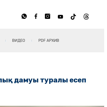
ВИДЕО
PDF АРХИВ
алық дамуы туралы есеп