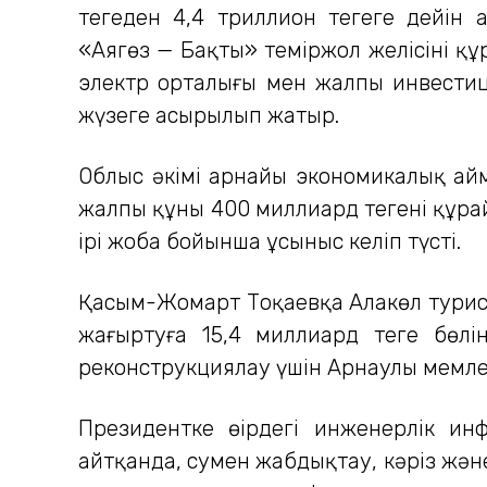
теңгеден 4,4 триллион теңгеге дейін
«Аягөз — Бақты» теміржол желісінің қ
электр орталығы мен жалпы инвестиц
жүзеге асырылып жатыр.
Облыс әкімі арнайы экономикалық ай
жалпы құны 400 миллиард теңгені құра
ірі жоба бойынша ұсыныс келіп түсті.
Қасым-Жомарт Тоқаевқа Алакөл турис
жаңғыртуға 15,4 миллиард теңге бөл
реконструкциялау үшін Арнаулы мемлек
Президентке өңірдегі инженерлік и
айтқанда, сумен жабдықтау, кәріз жән