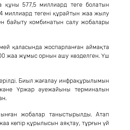
да құны 577,5 миллиард теңге болатын
4 миллиард теңгені құрайтын жаңа жылу
кен байыту комбинатын салу жобалары
емей қаласында жоспарланған аймақта
00 жаңа жұмыс орнын ашу көзделген. Үш
ерілді. Биыл жағалау инфрақұрылымын
ту және Үржар әуежайының терминалын
ан.
алынған жобалар таныстырылды. Атап
аңа көпір құрылысын аяқтау, тұрғын үй