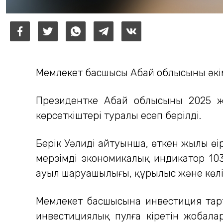
Мемлекет басшысы Абай облысының әкім
Президентке Абай облысының 2025 
көрсеткіштері туралы есеп берілді.
Берік Уәлидің айтуынша, өткен жылы өңі
мерзімді экономикалық индикатор 103,
ауыл шаруашылығы, құрылыс және көлі
Мемлекет басшысына инвестиция тар
инвестициялық пулға кіретін жобала