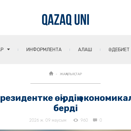
АР
ИНФОРМЛЕНТА
АЛАШ
ӘДЕБИЕТ
ЖАҢАЛЫҚТАР
Президентке өңірдің экономик
берді
2026 ж. 09 маусым
960
0