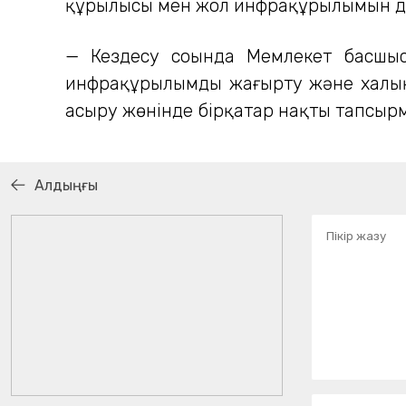
құрылысы мен жол инфрақұрылымын д
— Кездесу соңында Мемлекет басшыс
инфрақұрылымды жаңғырту және халық
асыру жөнінде бірқатар нақты тапсырм
Алдыңғы