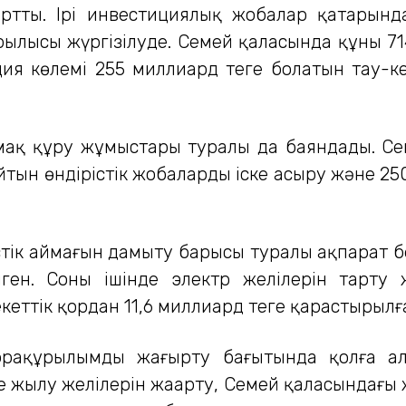
 артты. Ірі инвестициялық жобалар қатарын
ұрылысы жүргізілуде. Семей қаласында құны 71
ия көлемі 255 миллиард теңге болатын тау-
мақ құру жұмыстары туралы да баяндады. С
йтын өндірістік жобаларды іске асыру және 25
тік аймағын дамыту барысы туралы ақпарат б
інген. Соның ішінде электр желілерін тар
еттік қордан 11,6 миллиард теңге қарастырылғ
нфрақұрылымды жаңғырту бағытында қолға 
е жылу желілерін жаңарту, Семей қаласындағы ж