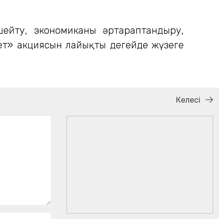
шейту, экономиканы әртараптандыру,
т» акциясын лайықты деңгейде жүзеге
Келесі