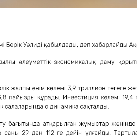
і Берік Уәлиді қабылдады, деп хабарлайды Ақо
жылғы әлеуметтік-экономикалық даму қоры
рлік жалпы өнім көлемі 3,9 триллион теңгеге ж
8 пайызды құрады. Инвестиция көлемі 19,4 па
к салаларында оң динамика сақталды.
ту бағытында атқарылған жұмыстар жөнінде
р саны 29-дан 112-ге дейін ұлғайды. Тартыл