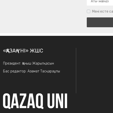
Мені есте са
«ҚАЗАҚ ҮНІ» ЖШС
Президент: Қаныш Жарылқасын
Бас редактор: Азамат Тасқараұлы