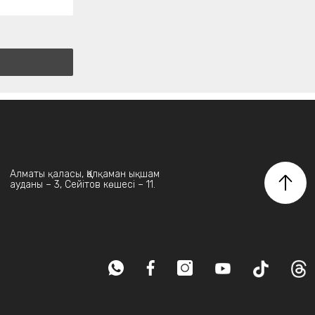
Алматы қаласы, Қалқаман ықшам
ауданы – 3, Сейітов көшесі – 11.