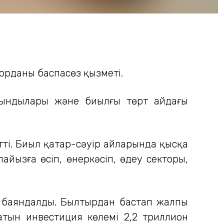
рданың баспасөз қызметі.
тындылары және биылғы төрт айдағы
етті. Биыл қаңтар-сәуір айларында қысқа
йызға өсіп, өнеркәсіп, өңдеу секторы,
 баяндалды. Былтырдан бастап жалпы
атын инвестиция көлемі 2,2 триллион