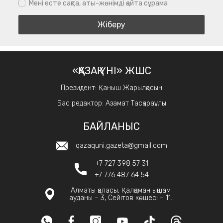
Мені есте сақта, аты-жөнімді қайта сұрама
«ҚАЗАҚ ҮНІ» ЖШС
Президент: Қаныш Жарылқасын
Бас редактор: Азамат Тасқараұлы
БАЙЛАНЫС
qazaquni.gazeta@gmail.com
+7 727 398 57 31
+7 776 487 64 54
Алматы қаласы, Қалқаман ықшам
ауданы – 3, Сейітов көшесі – 11.