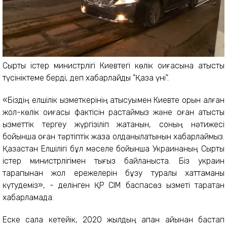
Сыртқы істер министрлігі Киевтегі көлік оқиғасына қатысты
түсініктеме берді, деп хабарлайды "Қазақ үні".
«Біздің елшілік қызметкерінің қатысуымен Киевте орын алған
жол-көлік оқиғасы фактісін растаймыз және оған қатысты
қызметтік тергеу жүргізіліп жатқанын, соның нәтижесі
бойынша оған тәртіптік жаза қолданылатынын хабарлаймыз.
Қазақстан Елшілігі бұл мәселе бойынша Украинаның Сыртқы
істер министрлігімен тығыз байланыста. Біз украин
тарапынан жол ережелерін бұзу туралы хаттаманы
күтудеміз», - делінген ҚР СІМ баспасөз қызметі таратқан
хабарламада.
Еске сала кетейік, 2020 жылдың ақпан айынан бастап