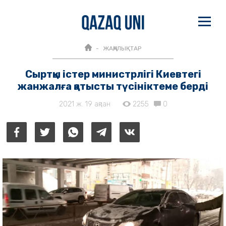
ЖАҢАЛЫҚТАР
Сыртқы істер министрлігі Киевтегі
жанжалға қатысты түсініктеме берді
2021 ж. 19 ақпан
2255
0