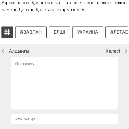
Украинадағы Қазақстанның Төтенше және өкілетті елшісі
қызметін Дархан Қалетаев атқарып келеді.
ҚАЗАҚСТАН
ЕЛШІ
УКРАИНА
ҚАЛЕТАЕ
Алдыңғы
Келесі