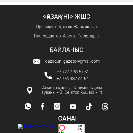
«ҚАЗАҚ ҮНІ» ЖШС
Президент: Қаныш Жарылқасын
Бас редактор: Азамат Тасқараұлы
БАЙЛАНЫС
qazaquni.gazeta@gmail.com
+7 727 398 57 31
+7 776 487 64 54
Алматы қаласы, Қалқаман ықшам
ауданы – 3, Сейітов көшесі – 11.
САНАҚ