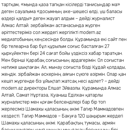
тартқам, «мында қаза тапқан кісілерді танисыңдар ма»
деген сауалыма «досымның әке-шешесі өлді, үш баласы
өздері қалды» деген жауап алдым – дейді журналист
Алмас Алтай. Әзербайжан астанасында жүрген
әріптестеріміз сол жердегі жергілікті modern.az
медиатобының кеңсесінде болды. Құрамында екі сайт пен
бір телеарна бар бұл құрылым соғыс басталған 27
қыркүйектен бері 24 сағат бойы үздіксіз хабар таратқан.
Мен бірінші Қарабақ соғысының ардагерімін. Ол соғыстан
нәтиже шықпаған. Ал, мынау соғыста бізді Құдай қолдады,
жеңдік. Әзірбайжан әскерінің аяғын сүюге әзірмін. Олар қан
кешіп жүргенде біз ұйықтап жатсақ несі әділет? – дейді
modern.az директоры Елшат Эйвазлы. Құрамында Алмас
Алтай, Самат Нұртаза, Қуаныш Еділхан қатарлы
журналистер мен қоғам белсенділері бар бір топ
жерлесіміз Шамахы қаласының әкімі Тагир Маммадовпен
кездесті. Тагир Маммадов – Бакуға 120 шақырым жердегі
Шамахы қаласының әкімі. Қарабақтың тумасы, армян
басқыншылары қуып шыққан мыңдаған босқынның бірі.