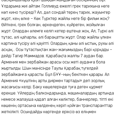
Ұлдарыма жиі айтам: Голливуд ежелгі грек тарихына неге
көп кино түсіреді? Ал, дәл сондай терең тарих, жауынгер
жұрт, кең өлке – Көк Түрктер жайлы неге бір фильм жоқ?
Өйткені, грек болған, өркендеген, күйреген, жойылған
жұрт. Олардан әлемге келіп кетер ештеңе жоқ. Ал, Түркі әлі
тұтас, әлі қаһарлы, әлі барақатты жұрт. Олар жайлы үлкен
картина түсіру әлі қауіпті. Олардың қаны әлі ыстық, рухы әлі
асқақ... Осы тұтастықтан жан-жағымыздың бәрі қорқады –
дейді Тагир Маммадов. Қарабақта жалпы 7 аудан бар.
Армения мен Әзербайжан арасы осы жеті ауданға бола
жыртылды. Шын мәнісінде Таулы Қарабақ түгелдей
Әзербайжанға қарасты. Бұл БҰҰ-ның бекіткен қарары. Ал
Армения «күштінің арты диірмен тартады» деп зорлық
жасағысы келді. Баку көшелерінде туға деген құрмет
ерекше. Үйлердің балкондарында, машиналардың артында
немесе жалауша қадап алған көліктер, баннерлер, тіпті екі
көшенің ортасына көлденең керіп қойған транспаранттар
жеткілікті. Осындайды көргенде еріксіз өз еліңмен