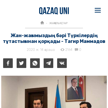
ЖАҢАЛЫҚТАР
Жан-жағымыздың бәрі Түркілердің
тұтастығынан қорқады - Тагир Маммадов
2020 ж. 14 қараша
2164
0