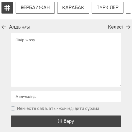
ӘЗЕРБАЙЖАН
ҚАРАБАҚ
ТҮРКІЛЕР
Алдыңғы
Келесі
Мені есте сақта, аты-жөнімді қайта сұрама