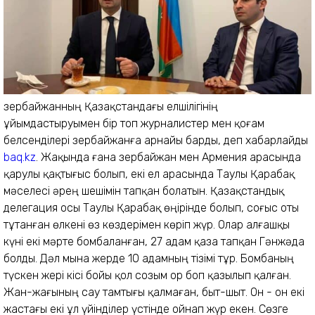
Әзербайжанның Қазақстандағы елшілігінің
ұйымдастыруымен бір топ журналистер мен қоғам
белсенділері Әзербайжанға арнайы барды, деп хабарлайды
baq.kz
. Жақында ғана Әзербайжан мен Армения арасында
қарулы қақтығыс болып, екі ел арасында Таулы Қарабақ
мәселесі әрең шешімін тапқан болатын. Қазақстандық
делегация осы Таулы Қарабақ өңірінде болып, соғыс оты
тұтанған өлкені өз көздерімен көріп жүр. Олар алғашқы
күні екі мәрте бомбаланған, 27 адам қаза тапқан Гәнжәда
болды. Дәл мына жерде 10 адамның тізімі тұр. Бомбаның
түскен жері кісі бойы қол созым ор боп қазылып қалған.
Жан-жағының сау тамтығы қалмаған, быт-шыт. Он - он екі
жастағы екі ұл үйінділер үстінде ойнап жүр екен. Сөзге