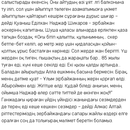
салыстырады екенсің. Оны айтудың өзі ұят. Әлгі балконына
ту іліп, сол үшін айыппұл төлеген азаматымызға үкімет
айыппұлын қайтарып кешірім сұрағаны дұрыс шығар –
дейді Қуаныш Еділхан. Нәджаф Шикаров - Әзірбайжан
әскерінің капитаны, Шуша қаласы алынарда ерлікпен қаза
тапқан боздақ. «Оғы бітіп қалыпты, құлынымның... Әскер
бетпе-бет келіп, әр метр жер үшін қидаласқан қойын-
қолтық ұрыс басталған көрінеді. Сол жерде жан беріпті. Үш
жерден оқ тиген, пышақтың да жарақаты бар... 85 жылы
туған еді, күні кеше секілді еді. Екі қызы қалды артында...
Баладан айырылуды Алла ешкімнің басына бермесін. Бірақ,
менің дәтіме қуат - Ұлым Әзірбайжанның жерін қорғап өлді.
Абыроймен өлді. Жігітше өлді. Құдай біледі анығын, менің
ойымша Нәджаф өлер сәтте титтей де өкінген жоқ!!!"
Гәнжәдағы қираған үйдің үйіндісі жанындағы сезімдерден
де терең еді кеше кешкен сезімдер – дейді Алмас Алтай.
Әріптестеріміздің Әзербайжандағы сапары жайлы өздері елге
оралған соң да толығырақ мәлімет беретін боламыз.