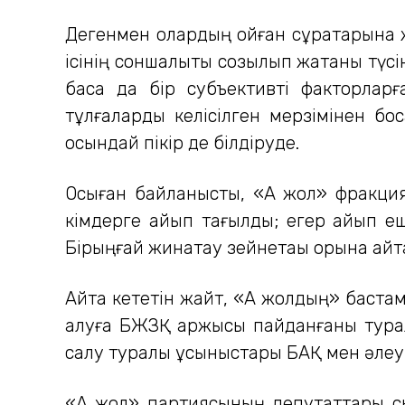
Дегенмен олардың қойған сұрақтарына 
ісінің соншалықты созылып жатқаны түс
басқа да бір субъективті факторла
тұлғаларды келісілген мерзімінен бос
осындай пікір де білдіруде.
Осыған байланысты, «Ақ жол» фракци
кімдерге айып тағылды; егер айып еш
Бірыңғай жинақтау зейнетақы қорына қайт
Айта кететін жайт, «Ақ жолдың» баста
алуға БЖЗҚ қаржысы пайданғаны туралы
салу туралы ұсыныстары БАҚ мен әлеум
«Ақ жол» партиясының депутаттары сы