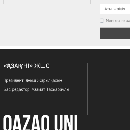
Мені есте са
«ҚАЗАҚ ҮНІ» ЖШС
Президент: Қаныш Жарылқасын
Бас редактор: Азамат Тасқараұлы