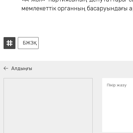
мемлекеттік органның басқаруындағы 
БЖЗҚ
Алдыңғы