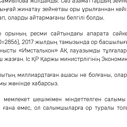
мйыловқа жолданды. Сөз азаматтардың зейнета
рыңғай жинақтау зейнетақы қоры құрылғаннан кей
п, оларды қайтармағаны белгілі болды.
қорының ресми сайтындағы ақпаратқа сәйкес 
=2856), 2017 жылдың тамызында қор басшылығы
анысты «Имсталькон» АҚ лауазымды тұлғалар
тініш жазған. Іс ҚР Қаржы министрлігінің Эконом
алықтың миллиардтаған ақшасы не болғаны, ола
мы жөнінде хабарсыз.
– мемлекет шешімімен міндеттелген салымы ж
ана емес, ол салымшыларға қор туралы толық 