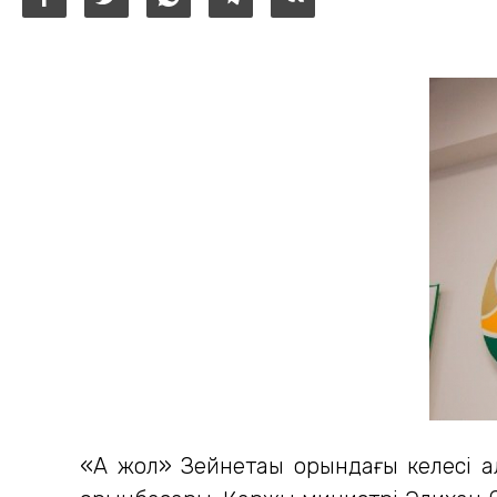
«Ақ жол» Зейнетақы қорындағы келесі 