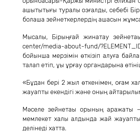
орынбасары-Қаржы министрі Әлихан Са
ашықтықтығы туралы қозғалды, себебі Бі
болашақ зейнеткерлердің ақшасын жұмса
Мысалы, Бірыңғай жинақтау зейнетақы 
center/media-about-fund/?ELEMENT_ID
бойынша мерзімін өткізіп алуға байл
талап етіп, құқық құрғау органдарына ө
«Бұдан бері 2 жыл өткенімен, қоғам х
жауапты екендігі және оның қайтарылы
Мәселе зейнетақы қорының қаражаты 
мемлекет халық алдында жай жауапты ғ
делінеді хатта.