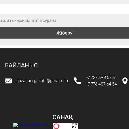
қта, аты-жөнімді қайта сұрама
БАЙЛАНЫС
+7 727 398 57 31
qazaquni.gazeta@gmail.com
+7 776 487 64 54
САНАҚ