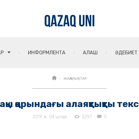
АР
ИНФОРМЛЕНТА
АЛАШ
ӘДЕБИЕТ
ЖАҢАЛЫҚТАР
ақы қорындағы алаяқтықты текс
2019 ж. 04 шілде
3297
0