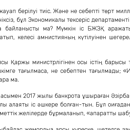
жауап берілуі тиіс. Және не себепті төрт ми
ініксіз, бұл Экономикалық тексеріс департамент
рға байланысты ма? Мүмкін іс БЖЗҚ қаража
атып, келесі амнистияның күтілуінен шегерелі
ясы Қаржы министрлігінен осы істің барысы 
кімге тағылмаса, не себептен тағылмады; «
ара ма.
масымен 2017 жылы банкротқа ұшыраған Әзірба
 алаяқтық іс әшкере болған-тын. Бұл оқиғада
еттік желілерде бұрмаланып, «ақпараттық шаб
байлас жемқорлыққа қарсы күреске, шетелге з