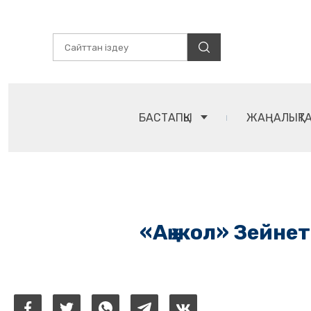
БАСТАПҚЫ
ЖАҢАЛЫҚТ
«Ақ жол» Зейнет