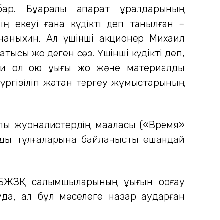
р. Бұқаралық ақпарат құралдарының
ң екеуі ғана күдікті деп танылған –
ананыхин. Ал үшінші акционер Михаил
ысы жоқ деген сөз. Үшінші күдікті деп,
 қол қою құқығы жоқ және материалды
үргізіліп жатқан тергеу жұмыстарының
лы журналистердің мақаласы («Время»
ымды тұлғаларына байланысты ешқандай
 БЖЗҚ салымшыларының құқығын қорғау
луда, ал бұл мәселеге назар аударған