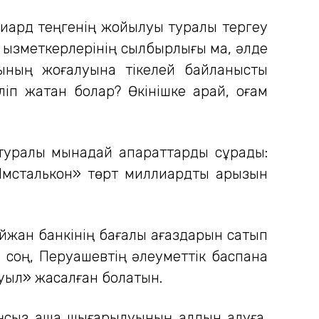
ллиард теңгенің жойылуы туралы тергеу
і қызметкерлерінің сылбырлығы ма, әлде
тының жоғалуына тікелей байланысты
п жатқан болар? Өкінішке қарай, қоғам
туралы мынадай ақпараттарды сұрады:
Имсталькон» төрт миллиардтық қарызын
йжан банкінің бағалы қағаздарын сатып
н соң, Перуашевтің әлеуметтік баспана
уыл» жасалған болатын.
аңсыз ақша шығарылуының алдын алуға,