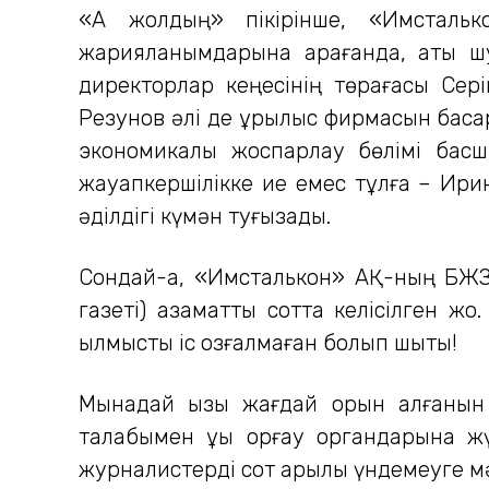
«Ақ жолдың» пікірінше, «Имстальк
жарияланымдарына қарағанда, аты шу
директорлар кеңесінің төрағасы Сер
Резунов әлі де құрылыс фирмасын басқа
экономикалық жоспарлау бөлімі басш
жауапкершілікке ие емес тұлға – Ири
әділдігі күмән туғызады.
Сондай-ақ, «Имсталькон» АҚ-ның БЖЗ
газеті) азаматтық сотта келісілген 
қылмыстық іс қозғалмаған болып шықты!
Мынадай қызық жағдай орын алғанын 
талабымен құқық қорғау органдарына 
журналистерді сот арқылы үндемеуге м