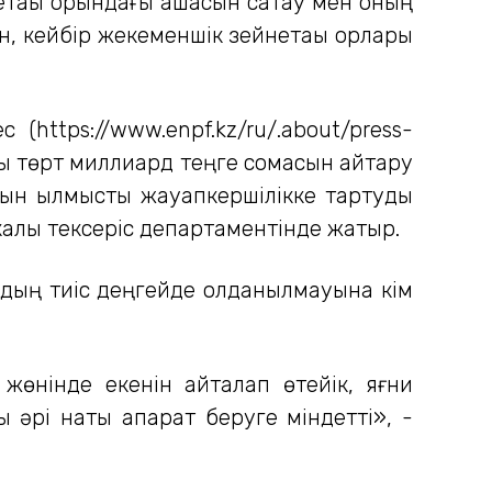
қы қорындағы ақшасын сақтау мен оның
ін, кейбір жекеменшік зейнетақы қорлары
(https://www.enpf.kz/ru/.about/press-
 төрт миллиард теңге сомасын қайтару
ын қылмыстық жауапкершілікке тартуды
икалық тексеріс департаментінде жатыр.
рдың тиіс деңгейде қолданылмауына кім
өнінде екенін қайталап өтейік, яғни
әрі нақты ақпарат беруге міндетті», -