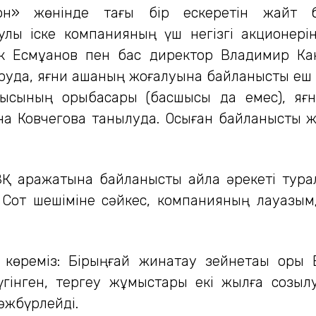
он» жөнінде тағы бір ескеретін жайт ба
лы іске компанияның үш негізгі акционеріні
ік Есмұқанов пен бас директор Владимир К
руда, яғни ақшаның жоғалуына байланысты еш қат
ысының орыбасары (басшысы да емес), яғни
на Ковчегова танылуда. Осыған байланысты ж
Қ қаражатына байланысты айла әрекеті тура
жоқ. Сот шешіміне сәйкес, компанияның лауаз
көреміз: Бірыңғай жинақтау зейнетақы қоры
жүгінген, тергеу жұмыстары екі жылға созы
әжбүрлейді.