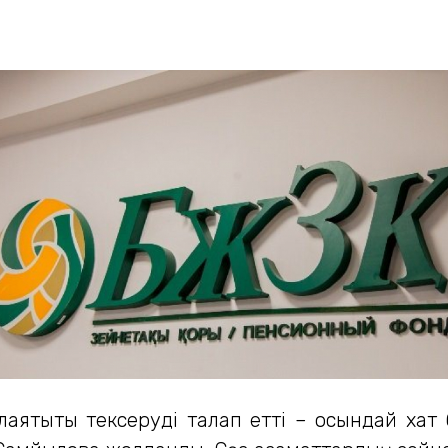
алаяқтықты тексеруді талап етті – осындай хат