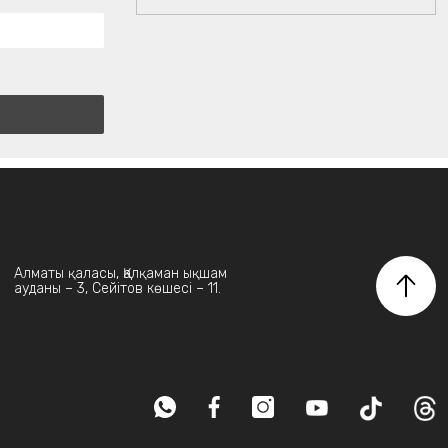
Алматы қаласы, Қалқаман ықшам
ауданы – 3, Сейітов көшесі – 11.