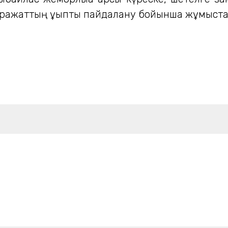
қаражаттың ұқыпты пайдалану бойынша жұмыст