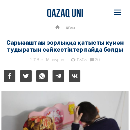
ҚОҒАМ
Сарыағаштағы зорлыққа қатысты күмән
тудыратын сәйкестіктер пайда болды
2018 ж. 16 наурыз
11305
20