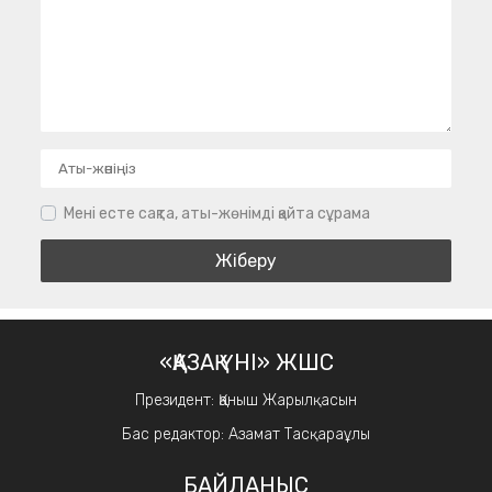
Мені есте сақта, аты-жөнімді қайта сұрама
«ҚАЗАҚ ҮНІ» ЖШС
Президент: Қаныш Жарылқасын
Бас редактор: Азамат Тасқараұлы
БАЙЛАНЫС