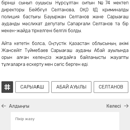
бірінші сынып оқушысы Нұрсұлтан оқитын №74 мектеп
директоры Бейбігүл Селтанова, ОҚО ІІД криминалды
полиция бастығы Бауыржан Селтанов және Сарыағаш
аудандық мәслихат депутаты Сапарғали Селтанов та бір
мекен-жайда тіркелгені белгілі болды.
Айта кететін болсақ, Оңтүстік Қазақстан облысының әкімі
Жансейіт Түймебаев Сарыағаш ауданы Абай ауылында
орын алған келеңсіз жағдайға байланысты жауапты
тұлғаларға ескерту мен сөгіс берген еді.
САРЫАҒАШ
АБАЙ АУЫЛЫ
СЕЛТАНОВ
Алдыңғы
Келесі