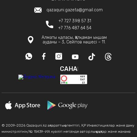
qazaquni.gazeta@gmail.com
+7 727 398 57 31
+7 776 487 64 54
Алматы қаласы, Қалқаман ықшам
ауданы – 3, Сейітов көшесі – 11.
САНАҚ
© 2009-2026 Qazaquni.kz ақпараттық агенттігі, ҚР Инвестициялар және даму
министрлігінің № 15439-ИА куәлігі негізінде авторлық құқықтар және жанама