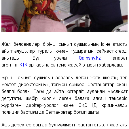
Желі белсенділері бірінші сынып оқушысының ісіне қатысты
айыпталушылар туралы күмән тудыратын сәйкестіктерді
анықтады. Бұл туралы
Qamshy.kz
ақпарат
агенттігі
КТК
арнасына сілтеме жасай отырып хабарлады.
Бірінші сынып оқушысын зорлады деген жеткіншектің тегі
мектеп директорының тегімен сәйкес, Селтановтар екені
белгілі болды. Тағы да айта кетерлігі аудандық мәслихат
депутаты, жәбір көрдім деген балаға алғаш тексеріс
жүргізген дәрігер-уролог және ОҚО ІІД криминалды
полиция бастығы да Селтановтар болып шықты.
Ашық деректер қоры да бұл мәліметті растап отыр. 7 жастағы