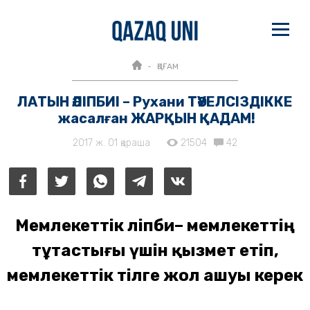
ҚОҒАМ
ЛАТЫН ӘЛІПБИІ – Рухани ТӘУЕЛСІЗДІККЕ
жасалған ЖАРҚЫН ҚАДАМ!
2017 ж. 01 қараша
21504
42
Мемлекеттік әліпби– мемлекеттің
тұтастығы үшін қызмет етіп,
мемлекеттік тілге жол ашуы керек