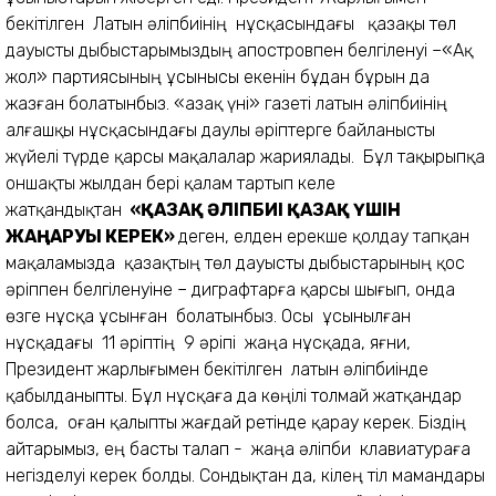
бекітілген Латын әліпбиінің нұсқасындағы қазақы төл
дауысты дыбыстарымыздың апостровпен белгіленуі –«Ақ
жол» партиясының ұсынысы екенін бұдан бұрын да
жазған болатынбыз. «Қазақ үні» газеті латын әліпбиінің
алғашқы нұсқасындағы даулы әріптерге байланысты
жүйелі түрде қарсы мақалалар жариялады. Бұл тақырыпқа
оншақты жылдан бері қалам тартып келе
жатқандықтан
«ҚАЗАҚ ӘЛІПБИІ ҚАЗАҚ ҮШІН
ЖАҢАРУЫ КЕРЕК»
деген, елден ерекше қолдау тапқан
мақаламызда қазақтың төл дауысты дыбыстарының қос
әріппен белгіленуіне – диграфтарға қарсы шығып, онда
өзге нұсқа ұсынған болатынбыз. Осы ұсынылған
нұсқадағы 11 әріптің 9 әріпі жаңа нұсқада, яғни,
Президент жарлығымен бекітілген латын әліпбиінде
қабылданыпты. Бұл нұсқаға да көңілі толмай жатқандар
болса, оған қалыпты жағдай ретінде қарау керек. Біздің
айтарымыз, ең басты талап - жаңа әліпби клавиатураға
негізделуі керек болды. Сондықтан да, кілең тіл мамандары