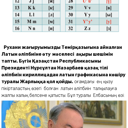
Рухани жаңғыруымыздың Темірқазығына айналған
Латын әліпбиіне өту мәселесі ақыры шешімін
тапты. Бүгін Қазақстан Республикасының
Президенті Нұрсұлтан Назарбаев қазақ тілі
әліпбиін кириллицадан латын графикасына көшіру
туралы Жарлыққа қол қойды.
Қоғамдағы ең қызу
пікірталастың өзегі болған латын әліпбиін талқылауға
жалпы халық белсене қатысты. Бұл туралы
Елбасының өзі: