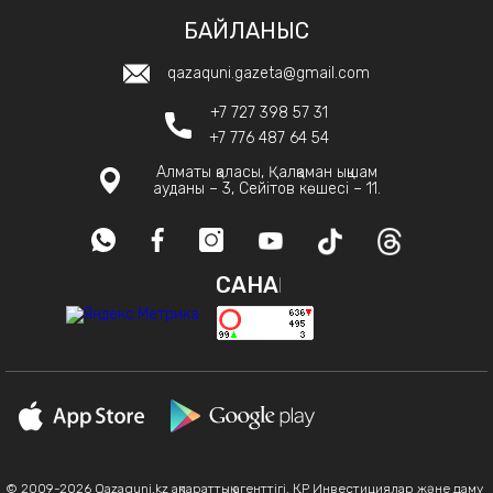
БАЙЛАНЫС
qazaquni.gazeta@gmail.com
+7 727 398 57 31
+7 776 487 64 54
Алматы қаласы, Қалқаман ықшам
ауданы – 3, Сейітов көшесі – 11.
САНАҚ
© 2009-2026 Qazaquni.kz ақпараттық агенттігі, ҚР Инвестициялар және даму