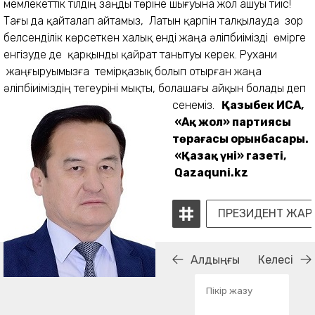
мемлекеттік тілдің заңды төріне шығуына жол ашуы тиіс!
Тағы да қайталап айтамыз, Латын қарпін талқылауда зор
белсенділік көрсеткен халық енді жаңа әліпбиімізді өмірге
енгізуде де қарқынды қайрат танытуы керек. Рухани
жаңғыруымызға темірқазық болып отырған жаңа
әліпбіиіміздің тегеуріні мықты, болашағы айқын болады деп
сенеміз.
Қазыбек ИСА,
«Ақ жол» партиясы
төрағасы орынбасары.
«Қазақ үні» газеті,
Qazaquni.kz
ПРЕЗИДЕНТ ЖАР
Алдыңғы
Келесі