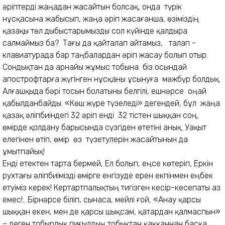
әріптерді жаңадан жасайтын болсақ, онда түрік
нұсқасына жабысып, жаңа әріп жасағанша, өзіміздің
қазақы төл дыбыстарымызды сол күйінде қалдыра
салмаймыз ба? Тағы да қайталап айтамыз, талап -
клавиатурада бар таңбалардан әріп жасау болып отыр.
Сондықтан да арнайы жұмыс тобына біз осындай
апострофтарға жүгінген нұсқаны ұсынуға мәжбүр болдық.
Алғашқыда бәрі тосын болатыны белгілі, ешнәрсе оңай
қабылданбайды. «Көш жүре түзеледі» дегендей, бұл жаңа
қазақ әліпбиіндегі 32 әріп енді 32 тістен шыққан соң,
өмірде қолдану барысында сүзгіден өтетіні анық. Уақыт
елегінен өтіп, өмір өз түзетулерін жасайтынын да
ұмытпайық!
Енді етектен тарта бермей, Ел болып, еңсе көтеріп, Еркін
рухтағы әліпбиімізді өмірге енгізуде ерен екпінмен еңбек
етуіміз керек! Кертартпалықтың тигізген кесір-кесепаты аз
емес!.. Бірнәрсе біліп, сынаса, мейлі ғой, «Анау қарсы
шыққан екен, мен де қарсы шықсам, қатардан қалмаспын»
– деген тобырлық пиғылдың тобықтан қаққаннан басқа