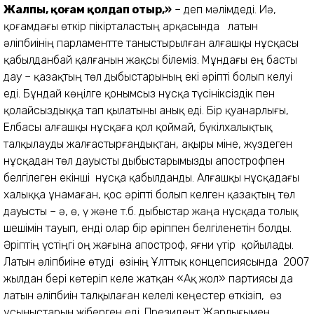
Жалпы, қоғам қолдап отыр,»
– деп мәлімдеді. Иә,
қоғамдағы өткір пікірталастың арқасында латын
әліпбиінің парламентте таныстырылған алғашқы нұсқасы
қабылданбай қалғанын жақсы білеміз. Мұндағы ең басты
дау – қазақтың төл дыбыстарының екі әріпті болып келуі
еді. Бұндай көңілге қонымсыз нұсқа түсініксіздік пен
қолайсыздыққа тап қылатыны анық еді. Бір қуанарлығы,
Елбасы алғашқы нұсқаға қол қоймай, бүкілхалықтық
талқылауды жалғастырғандықтан, ақыры міне, жүздеген
нұсқадан төл дауысты дыбыстарымызды апострофпен
белгілеген екінші нұсқа қабылданды. Алғашқы нұсқадағы
халыққа ұнамаған, қос әріпті болып келген қазақтың төл
дауысты – ә, ө, ү және т.б. дыбыстар жаңа нұсқада толық
шешімін тауып, енді олар бір әріппен белгіленетін болды.
Әріптің үстіңгі оң жағына апостроф, яғни үтір қойылады.
Латын әліпбиіне өтуді өзінің Ұлттық концепсиясында 2007
жылдан бері көтеріп келе жатқан «Ақ жол» партиясы да
латын әліпбиін талқылаған келелі кеңестер өткізіп, өз
ұсыныстарын жіберген еді. Президент Жарлығымен