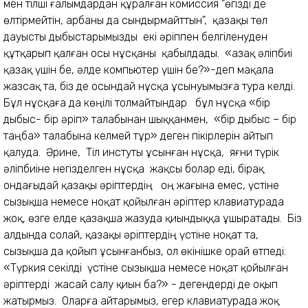
мен тілші ғалымдардан құралған комиссия "өгізді де
өлтірмейтін, арбаны да сындырмайттын", қазақы төл
дауысты дыбыстарымызды екі әріппен белгіленуден
құтқарып қалған осы нұсқаны қабылдады. «Қазақ әліпбиі
қазақ үшін бе, әлде компьютер үшін бе?»-деп мақала
жазсақ та, біз де осындай нұсқа ұсынуымызға тура келді.
Бұл нұсқаға да көңілі толмайтындар бұл нұсқа «бір
дыбыс- бір әріп» талабынан шыққанмен, «бір дыбыс – бір
таңба» талабына келмей тұр» деген пікірлерін айтып
қалуда. Әрине, Тіл инстуты ұсынған нұсқа, яғни түрік
әліпбиіне негізделген нұсқа жақсы болар еді, бірақ
ондағыдай қазақы әріптердің оң жағына емес, үстіне
сызықша немесе ноқат қойылған әріптер клавиатурада
жоқ, өзге елде қазақша жазуда қиындыққа ұшыратады. Біз
алдында солай, қазақы әріптердің үстіне ноқат та,
сызықша да қойып ұсынғанбыз, ол өкінішке орай өтпеді.
«Түркия секілді үстіне сызықша немесе ноқат қойылған
әріптерді жасай салу қиын ба?» - дегендерді де оқып
жатырмыз. Оларға айтарымыз, егер клавиатурада жоқ