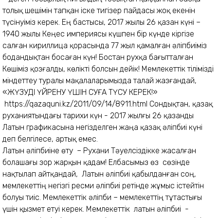
толық шешімін тапқан іске тигізер пайдасы жоқ екенін
түсінуіміз керек. Ең бастысы, 2017 жылы 26 қазан күні –
1940 жылы Кеңес империясы күшпен бір күнде кіргізе
салған кириллица қорасында 77 жыл қамалған әліпбиіміз
бодандықтан босаған күн! Бостан рухқа бағытталған
Көшіміз қозғалды, көлікті болсын дейік! Мемлекеттік тілімізді
міндеттеу туралы мақалаларымызда талай жазғандай,
«ЖҮЗУДІ ҮЙРЕНУ ҮШІН СУҒА ТҮСУ КЕРЕК!»
https://qazaquni.kz/2011/09/14/8911.html Сондықтан, қазақ
руханиятындағы тарихи күн - 2017 жылғы 26 қазанды
Латын графикасына негізделген жаңа қазақ әліпбиі күні
деп белгілесе, артық емес.
Латын әліпбиіне өту – Рухани Тәуелсіздікке жасалған
болашағы зор жарқын қадам! Елбасымыз өз сөзінде
нақтылап айтқандай, Латын әліпбиі қабылданған соң,
мемлекеттің негізгі ресми әліпбиі ретінде жұмыс істейтін
болуы тиіс. Мемлекеттік әліпби – мемлекеттің тұтастығы
үшін қызмет етуі керек. Мемлекеттік латын әліпбиі -