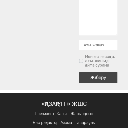
Мені есте сақта,
аты-жөнімді
қайта сұрама
«ҚАЗАҚ ҮНІ» ЖШС
Президент: Қаныш Жарылқасын
Бас редактор: Азамат Тасқараұлы