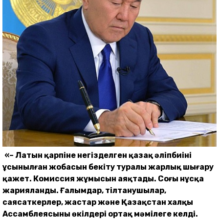
«– Латын қарпіне негізделген қазақ әліпбиінің
ұсынылған жобасын бекіту туралы жарлық шығару
қажет. Комиссия жұмысын аяқтады. Соңғы нұсқа
жарияланды. Ғалымдар, тілтанушылар,
саясаткерлер, жастар және Қазақстан халқы
Ассамблеясының өкілдері ортақ мәмілеге келді.