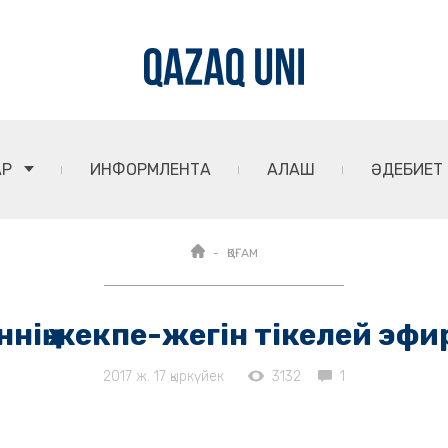
АР
ИНФОРМЛЕНТА
АЛАШ
ӘДЕБИЕТ
ҚОҒАМ
ннің жекпе-жегін тікелей эф
2017 ж. 17 қыркүйек
3132
1