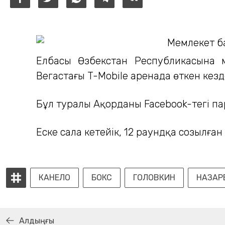
Елбасы Өзбекстан Республикасына м
Вегастағы T-Mobile аренада өткен кез
Бұл туралы Ақорданың Facebook-тегі 
Еске сала кетейік, 12 раундқа созылған
КАНЕЛО
БОКС
ГОЛОВКИН
НАЗАР
Алдыңғы