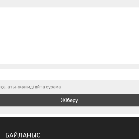
қта, аты-жөнімді қайта сұрама
БАЙЛАНЫС