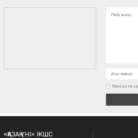
Мені есте са
«ҚАЗАҚ ҮНІ» ЖШС