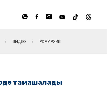
ВИДЕО
PDF АРХИВ
ирде тамашалады