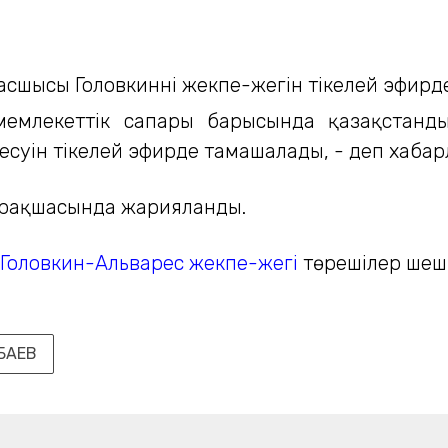
емлекеттік сапары барысында қазақстанды
десуін тікелей эфирде тамашалады, - деп хаб
парақшасында жарияланды.
Головкин-Альварес жекпе-жегі
төрешілер шеші
БАЕВ