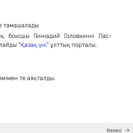
қ боксшы Геннадий Головкиннің Лас-
арлайды
"Қазақ үні"
ұлттық порталы.
мімен тең аяқталды.
Келесі