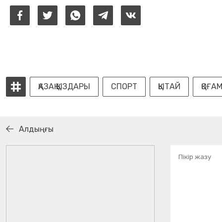
ҚАЗАҚ ҚЫЗДАРЫ
СПОРТ
ҚЫТАЙ
ҚОҒА
Алдыңғы