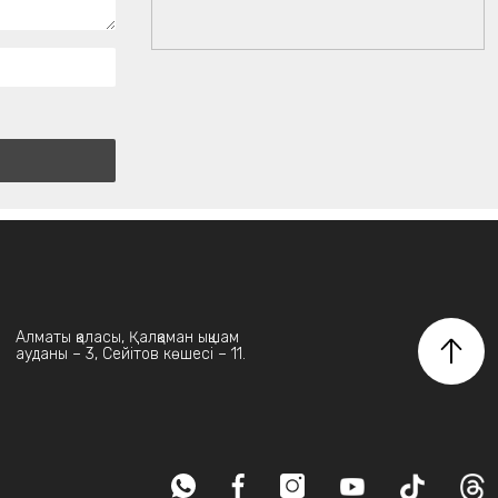
Алматы қаласы, Қалқаман ықшам
ауданы – 3, Сейітов көшесі – 11.