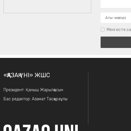
Мені есте са
«ҚАЗАҚ ҮНІ» ЖШС
Президент: Қаныш Жарылқасын
Бас редактор: Азамат Тасқараұлы