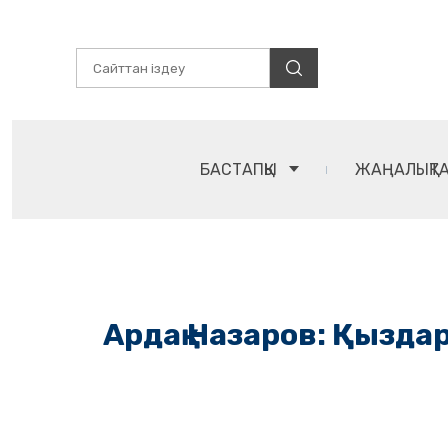
БАСТАПҚЫ
ЖАҢАЛЫҚТ
Ардақ Назаров: Қызда