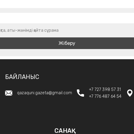
қта, аты-жөнімді қайта сұрама
БАЙЛАНЫС
+7 727 398 57 31
qazaquni.gazeta@gmail.com
+7 776 487 64 54
САНАҚ