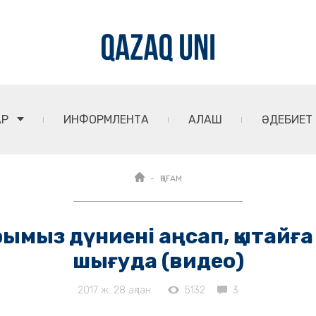
АР
ИНФОРМЛЕНТА
АЛАШ
ӘДЕБИЕТ
ҚОҒАМ
рымыз дүниені аңсап, қытайға
шығуда (видео)
2017 ж. 28 ақпан
5132
3