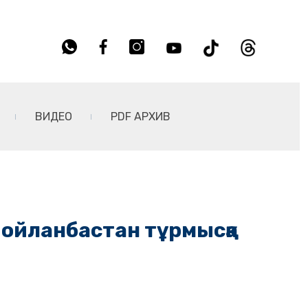
ВИДЕО
PDF АРХИВ
 ойланбастан тұрмысқа