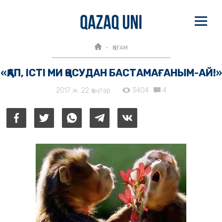
ҚОҒАМ
«ҚАП, ІСТІ МИ ҚОСУДАН БАСТАМАҒАНЫМ-АЙ!»
2017 ж. 22 қаңтар
3404
4