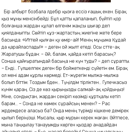
Бір албырт бозбала әлдебір қызға ессіз ғашық екен. Бірақ
қыз мұны менсінбейді. Бұл қатты қапаланып, бүйтіп қор
болғанша жардан құлап өлгенім жақсы шығар деп
қиялданыпты. Сөйтіп құз-жартастың жиегіне жете бере
басында: «Иттей қылған қу өмір-ай! Менің мұңыма Құдай
да қарайласпады!» – деген ой жылт етеді. Осы сәтте-ақ
Жаратушы бұдан:
– Әй, балам, қайда кетіп барасың?
Сонша қайғыратындай басыңа не күн туды? – деп сұрапты.
– Енді... Гүлшелпек деген бір бойжеткенді сүйетін ем. Бірақ
ол мені адам құрлы көрмеді. Ет-жүрегім мылжа-мылжа
болып біттім. Тоздым әбден... Түңілдім тірліктен... Гулечкасыз
күнім қараң. Сіз де көз қырыңызды салмай-ақ қойдыңыз!
Міне, сондықтан, жардан секіріп көзімді құртқалы кетіп
барам... – Сонда не көмек сұрайсың менен? – Рас
жәрдемдесе аласыз ба? Онда менің түрімді кішкене әдемірек
қылып беріңізші. Мысалы, қыр мұрын керек маған. Әйтпесе,
мына таңқылау танауымды көрген қыздар анадайдан
айналып өтеді. – Е-е, жасап берейін! Сонша қиналғаның