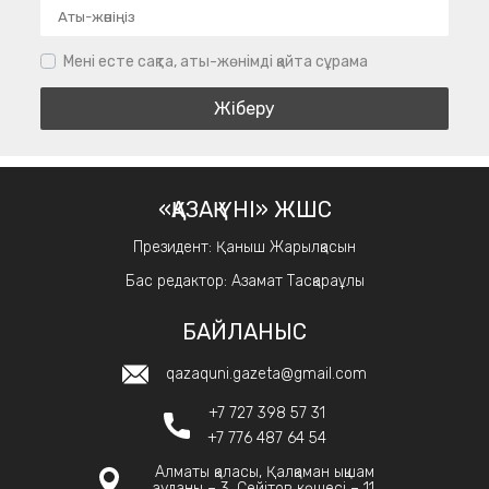
Мені есте сақта, аты-жөнімді қайта сұрама
«ҚАЗАҚ ҮНІ» ЖШС
Президент: Қаныш Жарылқасын
Бас редактор: Азамат Тасқараұлы
БАЙЛАНЫС
qazaquni.gazeta@gmail.com
+7 727 398 57 31
+7 776 487 64 54
Алматы қаласы, Қалқаман ықшам
ауданы – 3, Сейітов көшесі – 11.