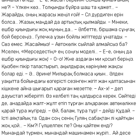
не?! – Үлкен көз... Толқынды бұйра шаш та қажет... –
Жарайды, оның жарасы жеңіл ғой! – Сәл дүрдиген ерін
болса... Жазық маңдай да артықтық қылмайды. – Мінеки,
ешбір қиындығы жоқ мұның да... – Әлбетте, біршама сұңғақ
бой берсеңіз... Гулечка ұзын бойлы жігіттерді ұнатады. –
Сөз емес. Жасаймыз! – Автокөлік сыйлай алмайсыз ба?
Мәселен, «Мерседестің» ең соңғы моделі... – Е-е, оның да
ешбір қиындығы жоқ! – О-о! Және аздаған ми қосып беріңіз.
Қызбен пікір таластырып, ақылдырақ көрінуіме жақсы
болар еді. – Ә... Әрине! Милырақ болмаса қиын... Әлден
уақытта бойындағы өзгерісті сезінген жігіт жан қалтасынан
кішкене айна шығарып қараған мезетте: – Ах-х! – деп
дауыстап жіберіпті. Өз келбеті таң қалдырса керек. Сөйтеді
де, анадайда жалт-жұлт етіп тұрған алқаракөк автөкөлікке
қарай тұра жүгіреді. – Өй, балам, тұра тұр! – дейді Құдай. –
Істі аяқтайық та. Одан соң сенің Гуляң сабақтан әлі қайтқан
жоқ қой... – Кім?! Гүлшелпек пе? Оны қайтем енді?
Мынандай түрмен, мынандай машинамен жүріп... Ай десе