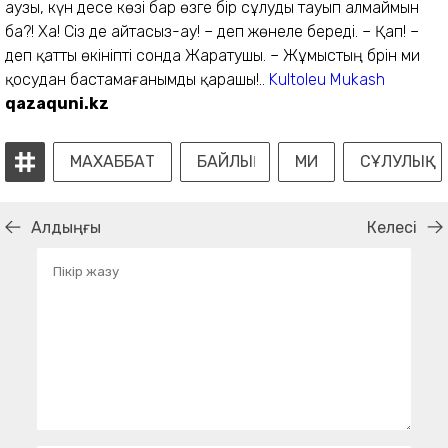
аузы, күн десе көзі бар өзге бір сұлуды тауып алмаймын
ба?! Ха! Сіз де айтасыз-ау! – деп жөнеле береді. – Қап! –
деп қатты өкініпті сонда Жаратушы. – Жұмыстың бәрін ми
қосудан бастамағанымды қарашы!..
Kultoleu Mukash
qazaquni.kz
МАХАББАТ
БАЙЛЫҚ
МИ
СҰЛУЛЫҚ
Алдыңғы
Келесі