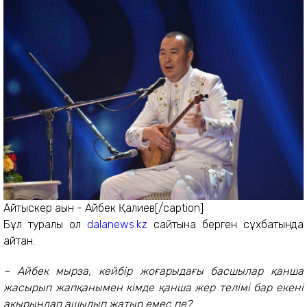
Айтыскер ақын - Айбек Қалиев[/caption]
Бұл туралы ол
dalanews.kz
сайтына берген сұхбатында
айтқан.
– Айбек мырза, кейбір жоғарыдағы басшылар қанша
жасырып жапқанымен кімде қанша жер телімі бар екені
ақырындап ашылып жатыр емес пе?