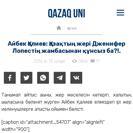
ҚОҒАМ
Айбек Қалиев: Қазақтың жері Дженифер
Лопестің жамбасынан құнсыз ба?!.
2016 ж. 13 шілде
7866
17
Танымал айтыс ақыны, жер мәселесін көтеріп, халықтың
ықыласына бөленіп жүрген Айбек Қалиев еліміздегі ірі жер
иеленушілерге қатысты ойымен бөлісті.
[caption id="attachment_54707" align="alignleft"
width="900"]