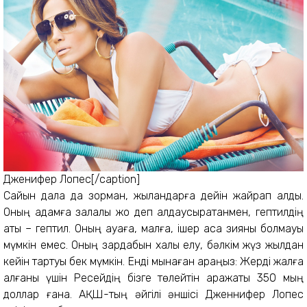
Дженифер Лопес[/caption]
Сайын дала да зорман, жыландарға дейін жайрап қалды.
Оның адамға залалы жоқ деп алдаусыратқанмен, гептилдің
аты – гептил. Оның ауаға, малға, ішер асқа зияны болмауы
мүмкін емес. Оның зардабын халық елу, бәлкім жүз жылдан
кейін тартуы бек мүмкін. Енді мынаған қараңыз: Жерді жалға
алғаны үшін Ресейдің бізге төлейтін қаражаты 350 мың
доллар ғана. АҚШ-тың әйгілі әншісі Дженнифер Лопес