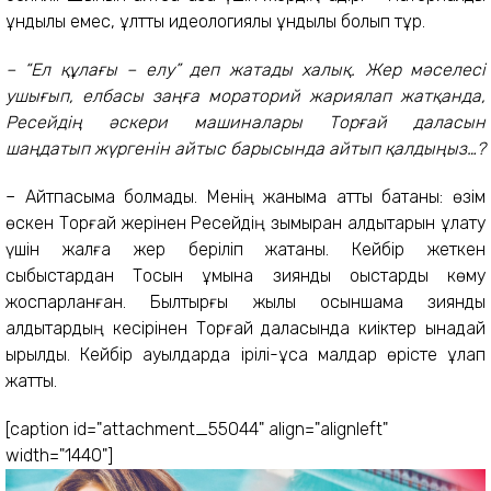
құндылық емес, ұлттық идеологиялық құндылық болып тұр.
– “Ел құлағы – елу” деп жатады халық. Жер мәселесі
ушығып, елбасы заңға мораторий жариялап жатқанда,
Ресейдің әскери машиналары Торғай даласын
шаңдатып жүргенін айтыс барысында айтып қалдыңыз…?
– Айтпасыма болмады. Менің жаныма қатты батқаны: өзім
өскен Торғай жерінен Ресейдің зымыран қалдықтарын құлату
үшін жалға жер беріліп жатқаны. Кейбір жеткен
сыбыстардан Тосын құмына зиянды қоқыстарды көму
жоспарланған. Былтырғы жылы осыншама зиянды
қалдықтардың кесірінен Торғай даласында киіктер қынадай
қырылды. Кейбір ауылдарда ірілі-ұсақ малдар өрісте құлап
жатты.
[caption id="attachment_55044" align="alignleft"
width="1440"]