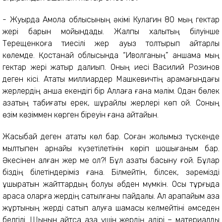
- Жуырда Ақмола облысының әкімі Кулагин 80 мың гектар
жері барын мойындады. Жалпы халықтың білуінше
Терещенкоға тиесілі жер ауыз толтырып айтарлық
көлемде. Қостанай облысында “Иволганың” қаншама мың
гектар жері жатыр далиып. Оның иесі Василий Розинов
деген кісі. Атақты миллиардер Машкевичтің қарамағындағы
жерлердің қанша екендігі бір Аллаға ғана мәлім. Одан бөлек
қазақтың табиғаты ерек, шұрайлы жерлері көп қой. Соның
өзім көзіммен көрген біреуін ғана айтайын.
Жасыбай деген атақты көл бар. Соған жолымыз түскенде
мылтықпен арнайы күзетілетінін көріп шошығаным бар.
Әкесінен қалған жер ме ол?! Бұл қазақты басыну ғой. Бұлар
біздің білетіндеріміз ғана. Білмейтін, білсек, зәремізді
ұшыратын жайттардың болуы әбден мүмкін. Осы тұрғыда
қарасақ оларға жердің сатылғаны пайдалы. Ал қарапайым қазақ
жұртының жерді сатып алуға шамасы келмейтіні әмседен
белгілі. Шынын айтсақ қазақ үшін жердің қадірі – материалдық