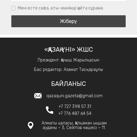
Мені есте сақта, аты-жөнімді қайта сұрама
«ҚАЗАҚ ҮНІ» ЖШС
Президент: Қаныш Жарылқасын
Бас редактор: Азамат Тасқараұлы
БАЙЛАНЫС
qazaquni.gazeta@gmail.com
+7 727 398 57 31
+7 776 487 64 54
Алматы қаласы, Қалқаман ықшам
ауданы – 3, Сейітов көшесі – 11.