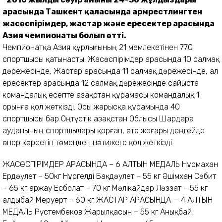
арасында Ташкент қаласында армрестлингтен
жасөспірімдер, жастар және ересектер арасында
Азия чемпионаты болып өтті.
Чемпионатқа Азия құрлығының 21 мемлекетінен 770
спортшысы қатынасты. Жасөспірімдер арасында 10 салмақ
дәрежесінде, Жастар арасында 11 салмақ дәрежесінде, ал
ересектер арасында 12 салмақ дәрежесінде сайыста
командалық есепте Қазақстан құрамасы командалық 1
орынға қол жеткізді. Осы жарысқа құрамында 40
спортшысы бар Оңтүстік Қазақстан Облысы Шардара
ауданының спортшылары қорғап, өте жоғары деңгейде
өнер көрсетіп төмендегі нәтижеге қол жеткізді.
ЖАСӨСПІРІМДЕР АРАСЫНДА – 6 АЛТЫН МЕДАЛЬ Нұрмахан
Ердәулет – 50кг Нұргелді Бақдәулет – 55 кг Әшімхан Сәбит
– 65 кг Қаржау Есболат – 70 кг Мәлікайдар Ләззат – 55 кг
Қалдыбай Меруерт – 60 кг ЖАСТАР АРАСЫНДА — 4 АЛТЫН
МЕДАЛЬ Рүстембеков Жарылқасын – 55 кг Анықбай