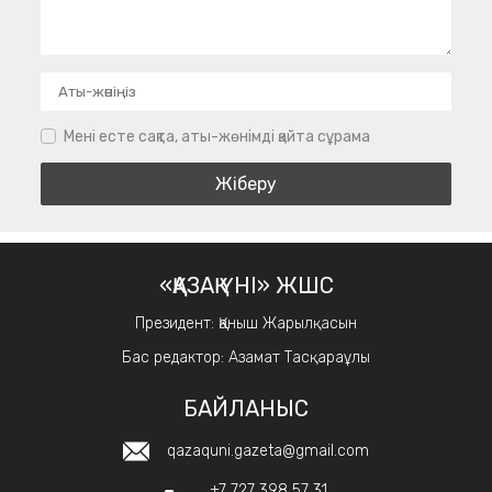
Мені есте сақта, аты-жөнімді қайта сұрама
«ҚАЗАҚ ҮНІ» ЖШС
Президент: Қаныш Жарылқасын
Бас редактор: Азамат Тасқараұлы
БАЙЛАНЫС
qazaquni.gazeta@gmail.com
+7 727 398 57 31