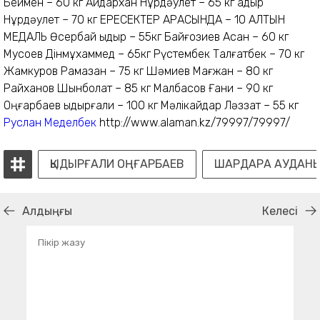
Беймен – 60 кг Айдархан Нұрдәулет – 65 кг Қадыр
Нұрдәулет – 70 кг ЕРЕСЕКТЕР АРАСЫНДА – 10 АЛТЫН
МЕДАЛЬ Өсербай Қыдыр – 55кг Байғозиев Асан – 60 кг
Мусоев Дінмұхаммед – 65кг Рүстембек Талғатбек – 70 кг
Жамкуров Рамазан – 75 кг Шәмиев Мағжан – 80 кг
Райханов Шынболат – 85 кг Малбасов Ғани – 90 кг
Оңғарбаев Қыдырғали – 100 кг Мәлікайдар Ләззат – 55 кг
Руслан Меделбек
http://www.alaman.kz/79997/79997/
ҚЫДЫРҒАЛИ ОҢҒАРБАЕВ
ШАРДАРА АУДАН
Алдыңғы
Келесі