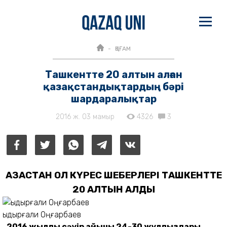
ҚОҒАМ
Ташкентте 20 алтын алған
қазақстандықтардың бәрі
шардаралықтар
2016 ж. 03 мамыр
4326
3
ҚАЗАҚСТАН ҚОЛ КҮРЕС ШЕБЕРЛЕРІ ТАШКЕНТТЕ
20 АЛТЫН АЛДЫ
Қыдырғали Оңғарбаев
2016 жылдың сәуір айының 24-30 жұлдыздары