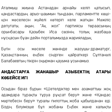
Аталмыш жиынға Астанадан арнайы келіп қатысып,
қандастардың арыз-шағымын тыңдаған, парламентте көші-
қон мәселесін жүйелі көтеріп келе жатқан Мәжіліс
депутаты, ақын, “Ақ жол” партиясы төрағасының
орынбасары Қазыбек Иса сөзінің толық жазбаша
нұсқасын бұған дейін порталымызда жарияладық.
Бүгін осы мәселе жөнінде жазушы-драматург,
Қазақстанның еңбек сіңірген қайраткері Сұлтанәлі
Балғабаевтың пікірін оқырман қауымға ұсынамыз.
ҚАНДАСТАРҒА ЖАНАШЫР ҚАЗЫБЕКТІҢ ҚАТАРЫ
КӨБЕЙСЕ ИГІ
Осыдан біраз бұрын «Шетелдіктер мен азаматтығы жоқ
адамдарға тұрақты тұруға рұқсат беру» және «Қандас
мәртебесін беру» туралы пилоттық жоба қабылданған еді.
Біздің білуімізше бұл жобаны Еңбек және халықты