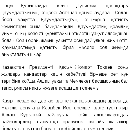
Соңғы Құрылтайдан кейін Дүниежүзі қазақтары
қауымдастығының кеңсесі Астанаға қоныс аударған. Содан
бергі уақытта Қауымдастықтың көші-қонға қатысты
жұмыстары онша байқалмайды. Қауымдастық қоғамдық
ұйым, оның кезекті құрылтайын өткізетін уақыт әлдеқашан
болған. Соған орай, жақын уақытта осындай үлкен жиын өтіп,
Қауымдастыққа қатысты біраз мәселе сол жиында
анықталатын шығар.
Қазақстан Президенті Қасым-Жомарт Тоқаев соңғы
жылдары қандастар көшін көбейтуді бірнеше рет күн
тәртібіне қойды. Алдағы уақытта Мемлекет басшысының бұл
тапсырмасы нақты жүзеге асады деп сенеміз.
Қазіргі кезде қандастар көшіне жанашырлардың арасында
Мәжіліс депутаты Қазыбек Иса ерекше көзге түсіп жүр.
Алдағы Құрылтай сайлауынан кейін алыс-жақындағы
ағайындардың атажұртқа оралуына шынайы жанашыр
болатын депуттар барынша көбейеді деп үміттенеміз.