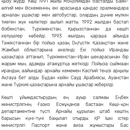
қызу жүрді. Көш 1991 жылы Моңғолиядан басталды. Баян-
өлгий мен Өскеменнің екі арасында қандас оралмандарға
арналған ұшақтар мен автобустар, олардың дүние мүлкін
тиеген жүк көліктері ағылып жатты. 1992 жылдан бастап
Өзбекстан, Түркіменстан, Қырғызстаннан да көшіп
келушілер көбейді. 1993 жылдың қараша айында
Тәжікстаннан бір пойыз қазақ Оңтүстік Қазақстан және
Жамбыл облыстарына әкелінді. Екі пойыз Ирандағы
қазақтарға аттанып, Түркіменстан-Иран шекарасынан бір
жарым мың адамды атажұртқа жеткізді. Пойызға сыймаған
ирандық ағайындар арнайы кемемен Каспий теңізі арқылы
Ақтауға бет алды. Бұдан кейін Сауд Арабиясы, Ауғанстан
және Түркия қазақтарына арнайы ұшақтар жіберілді.
Көшті ұйымдастырудың ең ауыр салмағы Еңбек
министрлігінің Ғазиз Есмұқанов бастаған Көші-қон
департаментіне түсті. Арнайы құрылған штаб көштің
барысын күні-түні бақылап отырды. ҚР Ішкі істер
министрлігі Паспорт және виза жұмыстары Бас