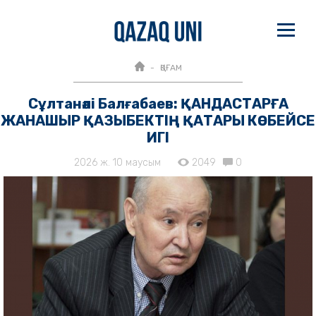
ҚОҒАМ
Сұлтанәлі Балғабаев: ҚАНДАСТАРҒА
ЖАНАШЫР ҚАЗЫБЕКТІҢ ҚАТАРЫ КӨБЕЙСЕ
ИГІ
2026 ж. 10 маусым
2049
0