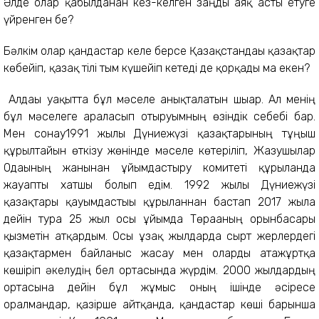
Әлде олар қабылданған кез-келген заңды аяқ асты етуге
үйренген бе?
Бәлкім олар қандастар келе берсе Қазақстандағы қазақтар
көбейіп, қазақ тілі тым күшейіп кетеді де қорқады ма екен?
Алдағы уақытта бұл мәселе анықталатын шығар. Ал менің
бұл мәселеге араласып отыруымның өзіндік себебі бар.
Мен сонау1991 жылы Дүниежүзі қазақтарының тұңғыш
құрылтайын өткізу жөнінде мәселе көтеріліп, Жазушылар
Одағының жанынан ұйымдастыру комитеті құрылғанда
жауапты хатшы болып едім. 1992 жылы Дүниежүзі
қазақтары қауымдастығы құрылғаннан бастап 2017 жылға
дейін тура 25 жыл осы ұйымда Төрағаның орынбасары
қызметін атқардым. Осы ұзақ жылдарда сырт жерлердегі
қазақтармен байланыс жасау мен оларды атажұртқа
көшіріп әкелудің бел ортасында жүрдім. 2000 жылдардың
ортасына дейін бұл жұмыс оның ішінде әсіресе
оралмандар, қазірше айтқанда, қандастар көші барынша