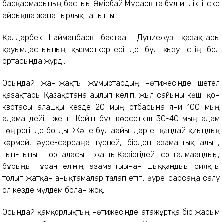
басқармасының бастығы Өмірбай Мұсаев та бұл игілікті іске
айрықша жанашырлық танытты.
Қалдарбек Найманбаев бастаған Дүниежүзі қазақтары
қауымдастығының қызметкерлері де бұл қызу істің бел
ортасында жүрді.
Осындай жан-жақты жұмыстардың нәтижесінде шетел
қазақтары Қазақстанға ағылып келіп, жыл сайынғы көші-қон
квотасы алғашқы кезде 20 мың отбасына яғни 100 мың
адамға дейін жетті. Кейін бұл көрсеткіш 30-40 мың адам
төңірегінде болды. Және бұл ағайындар ешқандай қиындық
көрмей, әуре-сарсаңға түспей, бірден азаматтық алып,
тып-тыныш орналасып жатты.Қазіргідей сотталмағандығы,
бұрғыңғы тұрған елінің азаматтығынан шыққандығы сияқты
толып жатқан анықтамалар талап етіп, әуре-сарсаңға салу
ол кезде мүлдем болған жоқ.
Осындай қамқорлықтың нәтижесінде атажұртқа бір жарым