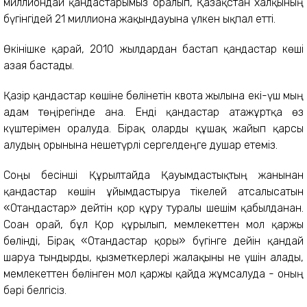
миллиондай қандастарымыз оралып, Қазақстан халқының
бүгінгідей 21 миллионға жақындауына үлкен ықпал етті.
Өкінішке қарай, 2010 жылдардан бастап қандастар көші
азая бастады.
Қазір қандастар көшіне бөлінетін квота жылына екі-үш мың
адам төңірегінде ғана. Енді қандастар атажұртқа өз
күштерімен оралуда. Бірақ оларды құшақ жайып қарсы
алудың орынына нешетүрлі сергелдеңге душар етеміз.
Соңғы бесінші Құрылтайда Қауымдас­тықтың жанынан
қандастар көшін ұйым­дастыруға тікелей атсалысатын
«Отандастар» дейтін қор құру туралы шешім қабылданған.
Соған орай, бұл Қор құрылып, мемлекеттен мол қаржы
бөлінді, Бірақ «Отандастар қоры» бүгінге дейін қандай
шаруа тындырды, қызметкерлері жалақыны не үшін алады,
мемлекеттен бөлінген мол қаржы қайда жұмсалуда - оның
бәрі белгісіз.