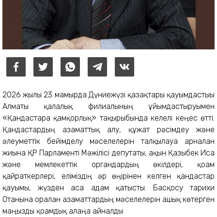
2026 жылғы 23 мамырда Дүниежүзі қазақтары қауымдастығы
Алматы қалалық филиалының ұйымдастыруымен
«Қандастарға қамқорлық» тақырыбында келелі кеңес өтті.
Қандастардың азаматтық алу, құжат рәсімдеу және
әлеуметтік бейімделу мәселелерін талқылауға арналған
жиынға ҚР Парламенті Мәжілісі депутаты, ақын Қазыбек Иса
және мемлекеттік органдардың өкілдері, қоғам
қайраткерлері, еліміздің әр өңірінен келген қандастар
қауымы, жүзден аса адам қатысты. Басқосу тарихи
Отанына оралған азаматтардың мәселелерін ашық көтерген
маңызды қоғамдық алаңға айналды.