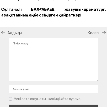
Сұлтанәлі БАЛҒАБАЕВ, жазушы-драматург,
Қазақстанның еңбек сіңірген қайраткері
Алдыңғы
Келесі
Мені есте сақта, аты-жөнімді қайта сұрама