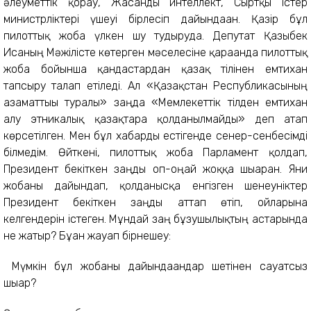
әлеуметтік қорғау, Жасанды интеллект, Сыртқы істер
министрліктері үшеуі бірлесіп дайындаған. Қазір бұл
пилоттық жоба үлкен шу тудыруда. Депутат Қазыбек
Исаның Мәжілісте көтерген мәселесіне қарағанда пилоттық
жоба бойынша қандастардан қазақ тілінен емтихан
тапсыру талап етіледі. Ал «Қазақстан Республикасының
азаматтығы туралы» заңда «Мемлекеттік тілден емтихан
алу этникалық қазақтарға қолданылмайды» деп атап
көрсетілген. Мен бұл хабарды естігенде сенер-сенбесімді
білмедім. Өйткені, пилоттық жоба Парламент қолдап,
Президент бекіткен заңды оп-оңай жоққа шығарған. Яғни
жобаны дайындап, қолданысқа енгізген шенеуніктер
Президент бекіткен заңды аттап өтіп, ойларына
келгендерін істеген. Мұндай заң бұзушылықтың астарында
не жатыр? Бұған жауап бірнешеу:
Мүмкін бұл жобаны дайындағандар шетінен сауатсыз
шығар?