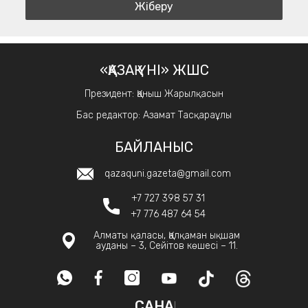
«ҚАЗАҚ ҮНІ» ЖШС
Президент: Қаныш Жарылқасын
Бас редактор: Азамат Тасқараұлы
БАЙЛАНЫС
qazaquni.gazeta@gmail.com
+7 727 398 57 31
+7 776 487 64 54
Алматы қаласы, Қалқаман ықшам
ауданы – 3, Сейітов көшесі – 11.
САНАҚ