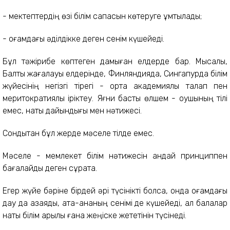
- мектептердің өзі білім сапасын көтеруге ұмтылады;
- қоғамдағы әділдікке деген сенім күшейеді.
Бұл тәжірибе көптеген дамыған елдерде бар. Мысалы,
Балтық жағалауы елдерінде, Финляндияда, Сингапурда білім
жүйесінің негізгі тірегі - ортақ академиялық талап пен
меритократиялық іріктеу. Яғни басты өлшем - оқушының тілі
емес, нақты дайындығы мен нәтижесі.
Сондықтан бұл жерде мәселе тілде емес.
Мәселе - мемлекет білім нәтижесін қандай принциппен
бағалайды деген сұрақта.
Егер жүйе бәріне бірдей әрі түсінікті болса, онда қоғамдағы
дау да азаяды, ата-ананың сенімі де күшейеді, ал балалар
нақты білім арқылы ғана жеңіске жететінін түсінеді.