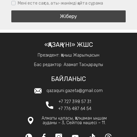
Мені есте сақта, аты-жөнімді қайта сұрама
«ҚАЗАҚ ҮНІ» ЖШС
Президент: Қаныш Жарылқасын
Бас редактор: Азамат Тасқараұлы
БАЙЛАНЫС
qazaquni.gazeta@gmail.com
+7 727 398 57 31
+7 776 487 64 54
Алматы қаласы, Қалқаман ықшам
ауданы – 3, Сейітов көшесі – 11.