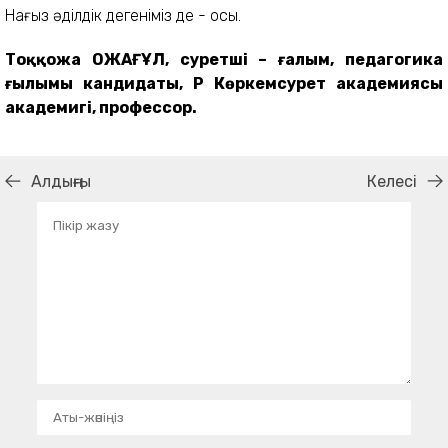
Нағыз әділдік дегеніміз де - осы.
Тоққожа ҚОЖАҒҰЛ, суретші – ғалым, педагогика
ғылымы кандидаты, ҚР Көркемсурет академиясы
академигі, профессор.
Алдыңғы
Келесі