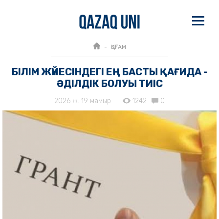
ҚОҒАМ
БІЛІМ ЖҮЙЕСІНДЕГІ ЕҢ БАСТЫ ҚАҒИДА -
ӘДІЛДІК БОЛУЫ ТИІС
2026 ж. 19 мамыр
1242
0