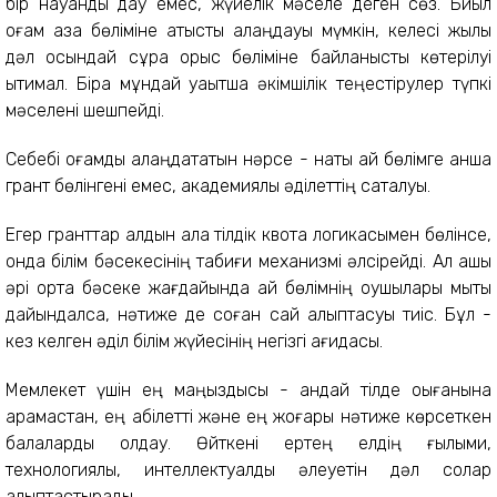
бір науқандық дау емес, жүйелік мәселе деген сөз. Биыл
қоғам қазақ бөліміне қатысты алаңдауы мүмкін, келесі жылы
дәл осындай сұрақ орыс бөліміне байланысты көтерілуі
ықтимал. Бірақ мұндай уақытша әкімшілік теңестірулер түпкі
мәселені шешпейді.
Себебі қоғамды алаңдататын нәрсе - нақты қай бөлімге қанша
грант бөлінгені емес, академиялық әділеттің сақталуы.
Егер гранттар алдын ала тілдік квота логикасымен бөлінсе,
онда білім бәсекесінің табиғи механизмі әлсірейді. Ал ашық
әрі ортақ бәсеке жағдайында қай бөлімнің оқушылары мықты
дайындалса, нәтиже де соған сай қалыптасуы тиіс. Бұл -
кез келген әділ білім жүйесінің негізгі қағидасы.
Мемлекет үшін ең маңыздысы - қандай тілде оқығанына
қарамастан, ең қабілетті және ең жоғары нәтиже көрсеткен
балаларды қолдау. Өйткені ертең елдің ғылыми,
технологиялық, интеллектуалдық әлеуетін дәл солар
қалыптастырады.