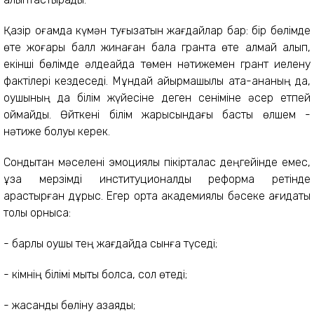
Қазір қоғамда күмән туғызатын жағдайлар бар: бір бөлімде
өте жоғары балл жинаған бала грантқа өте алмай қалып,
екінші бөлімде әлдеқайда төмен нәтижемен грант иелену
фактілері кездеседі. Мұндай айырмашылық ата-ананың да,
оқушының да білім жүйесіне деген сеніміне әсер етпей
қоймайды. Өйткені білім жарысындағы басты өлшем -
нәтиже болуы керек.
Сондықтан мәселені эмоциялық пікірталас деңгейінде емес,
ұзақ мерзімді институционалдық реформа ретінде
қарастырған дұрыс. Егер ортақ академиялық бәсеке қағидаты
толық орнықса:
- барлық оқушы тең жағдайда сынға түседі;
- кімнің білімі мықты болса, сол өтеді;
- жасанды бөліну азаяды;