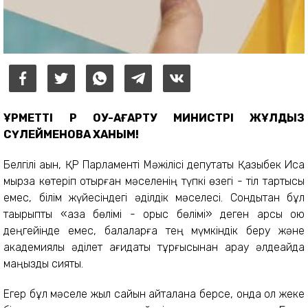
ҚҰРМЕТТІ ҚР ОҚУ-АҒАРТУ МИНИСТРІ ЖҰЛДЫЗ
СҮЛЕЙМЕНОВА ХАНЫМ!
Белгілі ақын, ҚР Парламенті Мәжілісі депутаты Қазыбек Иса
мырза көтеріп отырған мәселенің түпкі өзегі - тіл тартысы
емес, білім жүйесіндегі әділдік мәселесі. Сондықтан бұл
тақырыпты «қазақ бөлімі - орыс бөлімі» деген қарсы қою
деңгейінде емес, балаларға тең мүмкіндік беру және
академиялық әділет қағидаты тұрғысынан қарау әлдеқайда
маңызды сияқты.
Егер бұл мәселе жыл сайын қайталана берсе, онда ол жеке