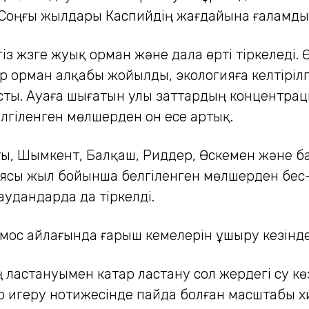
з. Соңғы жылдары Каспийдің жағдайына ғаламд
з жүзге жуық орман және дала өрті тіркеледі.
тар орман алқабы жойылды, экологияға келтіріл
сты. Ауаға шығатын улы заттардың концентраци
елгіленген мөлшерден он есе артық.
ты, Шымкент, Балқаш, Риддер, Өскемен және б
сы жыл бойынша белгіленген мөлшерден бес-он
аудандарда да тіркелді.
ос айлағында ғарыш кемелерін ұшыру кезінде
ің ластануымен катар ластану сол жердегі су к
игеру нотижесінде пайда болған масштабы х