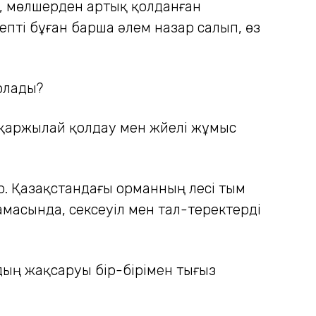
р, мөлшерден артық қолданған
епті бұған барша әлем назар салып, өз
болады?
 қаржылай қолдау мен жүйелі жұмыс
р. Қазақстандағы орманның үлесі тым
амасында, сексеуіл мен тал-теректерді
дың жақсаруы бір-бірімен тығыз