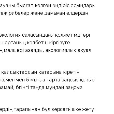
, ауаны былғап келген өндіріс орындары
тәжірибелер және дамыған елдердің
экология саласындағы қолжетімді әрі
н ортаның келбетін кіргізуге
ң мөлшері азаяды, экологиялық ахуал
қ қалдықтардың қатарына кіретін
 көмегімен 5 мыңға тарта заңсыз қоқыс
амай, бүгінгі таңда мұндай заңсыз
ердің тарапынан бұл көрсеткішке жету