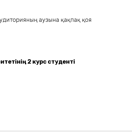
аудиторияның аузына қақпақ қоя
итетінің 2 курс студенті