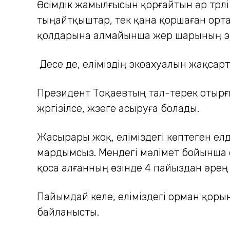
Өсімдік жамылғысын қорғайтын әр түрл
тыңайтқыштар, тек қана қоршаған ортан
қолдарына алмайынша жер шарының э
Десе де, еліміздің экоахуалын жақсарт
Президент Тоқаевтың тал-терек отырғы
жүргізілсе, жүзеге асыруға болады.
Жасырары жоқ, еліміздегі көптеген ел
мардымсыз. Мендегі мәлімет бойынша е
қоса алғанның өзінде 4 пайыздан әрең
Пайымдай келе, еліміздегі орман қор
байланысты.