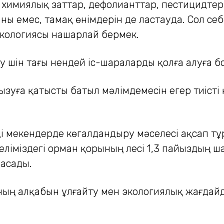
і химиялық заттар, дефолианттар, пестицидте
ы емес, тамақ өнімдерін де ластауда. Сол себ
кологиясы нашарлай бермек.
у үшін тағы нендей іс-шараларды қолға алуға 
зуға қатысты батыл мәлімдемесін егер тиісті
ді мекендерде көгалдандыру мәселесі ақсап тұ
ліміздегі орман қорының үлесі 1,3 пайыздың ш
 асады.
ының алқабын ұлғайту мен экологиялық жағдай