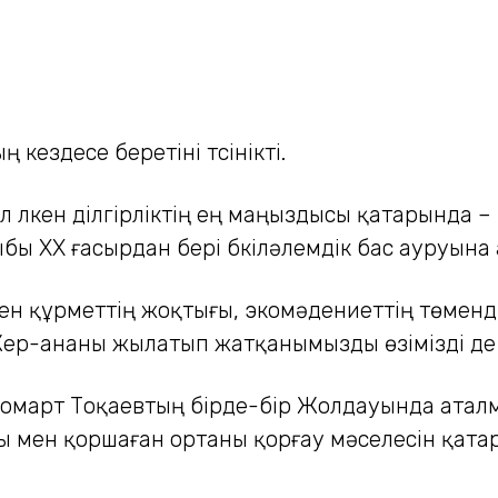
 кездесе беретіні түсінікті.
 үлкен ділгірліктің ең маңыздысы қатарында 
ыбы ХХ ғасырдан бері бүкіләлемдік бас ауруына
ен құрметтің жоқтығы, экомәдениеттің төменді
Жер-ананы жылатып жатқанымызды өзімізді де
омарт Тоқаевтың бірде-бір Жолдауында аталм
 мен қоршаған ортаны қорғау мәселесін қатар