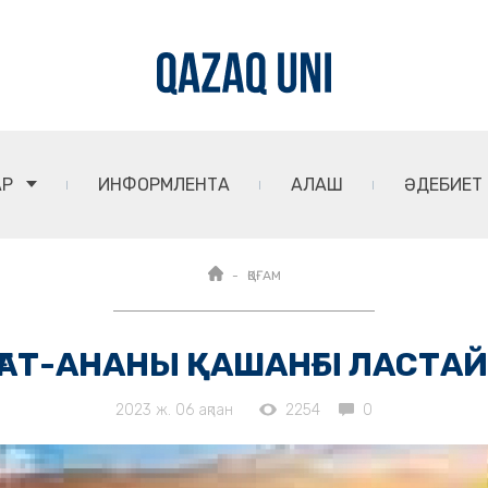
АР
ИНФОРМЛЕНТА
АЛАШ
ӘДЕБИЕТ
ҚОҒАМ
ҒАТ-АНАНЫ ҚАШАНҒЫ ЛАСТА
2023 ж. 06 ақпан
2254
0