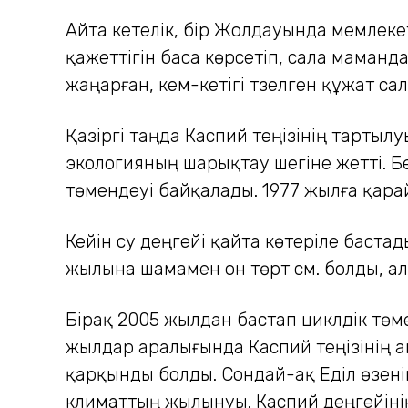
Айта кетелік, бір Жолдауында мемлекет
қажеттігін баса көрсетіп, сала маманд
жаңарған, кем-кетігі түзелген құжат с
Қазіргі таңда Каспий теңізінің тартыл
экологияның шарықтау шегіне жетті. Б
төмендеуі байқалады. 1977 жылға қарай
Кейін су деңгейі қайта көтеріле баста
жылына шамамен он төрт см. болды, ал
Бірақ 2005 жылдан бастап циклдік төм
жылдар аралығында Каспий теңізінің а
қарқынды болды. Сондай-ақ Еділ өзенін
климаттың жылынуы. Каспий деңгейіні