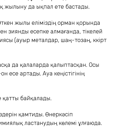
ық жылыну да ықпал ете бастады.
 Өткен жылы еліміздің орман қорында
ген зиянды есепке алмағанда, тікелей
ясы (ауыр металдар, шаң-тозаң, күкірт
асқа да қалаларда қалыптасқан. Осы
 есе артады. Ауа кеңістігінің
 қатты байқалады.
өздерін қамтиды. Өнеркәсіп
имиялық ластанудың көлемі ұлғаюда.