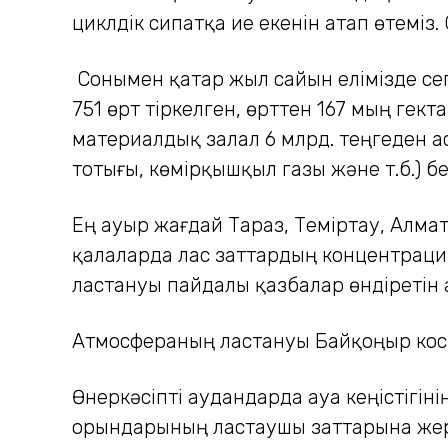
циклдік сипатқа ие екенін атап өтемі
Сонымен қатар жыл сайын елімізде сегі
751 өрт тіркелген, өрттен 167 мың гек
материалдық залал 6 млрд. теңгеден а
тотығы, көмірқышқыл газы және т.б.) б
Ең ауыр жағдай Тараз, Теміртау, Алма
қалаларда лас заттардың концентрация
ластануы пайдалы қазбалар өндіретін 
Атмосфераның ластануы Байқоңыр косм
Өнеркәсіпті аудандарда ауа кеңістігін
орындарының ластаушы заттарына жер 