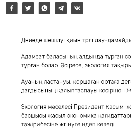
Дүниеде шешілуі қиын түрлі дау-дамайдың
Адамзат баласының алдында тұрған сол
тұрған болар. Әсіресе, экология тақыр
Ауаның ластануы, қоршаған ортаға дег
дағдысының қалыптаспауы кесірінен 
Экология мәселесі Президент Қасым-ж
басшысы жасыл экономика қағидаттары
тәжірибесіне жүгінуге үндеп келеді.