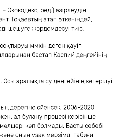
– Экокодекс, ред.) әзірлеудің
ент Тоқаевтың атап өткеніндей,
рді шешуге жәрдемдесуі тиіс.
соқтыруы мүмкін деген қауіп
ылдарынан бастап Каспий деңгейінің
 Осы аралықта су деңгейінің көтерілуі
ң дерегіне сүйенсек, 2006-2020
ен, ал булану процесі керісінше
 мөлшері көп болмады. Басты себебі –
және оның ұзақ мерзімді табиғи