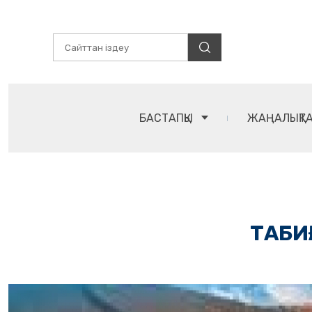
БАСТАПҚЫ
ЖАҢАЛЫҚТ
ТАБИ