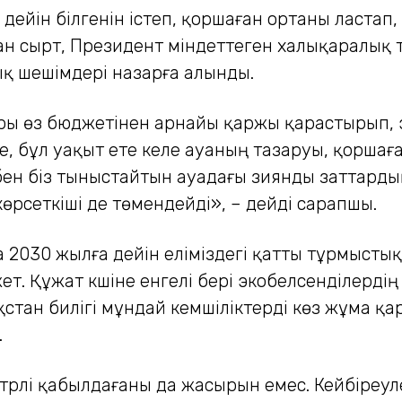
дейін білгенін істеп, қоршаған ортаны ластап
ан сырт, Президент міндеттеген халықаралық 
ық шешімдері назарға алынды.
ары өз бюджетінен арнайы қаржы қарастырып, 
е, бұл уақыт ете келе ауаның тазаруы, қоршаға
бен біз тыныстайтын ауадағы зиянды заттарды
өрсеткіші де төмендейді», – дейді сарапшы.
2030 жылға дейін еліміздегі қатты тұрмысты
т. Құжат күшіне енгелі бері экобелсенділердің
тан билігі мұндай кемшіліктерді көз жұма қар
.
түрлі қабылдағаны да жасырын емес. Кейбіреул