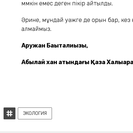
мүмкін емес деген пікір айтылды.
Әрине, мұндай уәжге де орын бар, кез
алмаймыз.
Аружан Бақытқалиқызы,
Абылай хан атындағы Қазақ Халықара
ЭКОЛОГИЯ