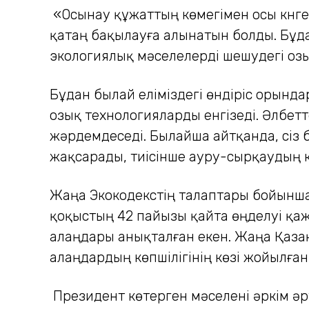
«Осынау құжаттың көмегімен осы күнге 
қатаң бақылауға алынатын болды. Бұд
экологиялық мәселелерді шешудегі оз
Бұдан былай еліміздегі өндіріс орынд
озық технологияларды енгізеді. Әлбетт
жәрдемдеседі. Былайша айтқанда, сіз 
жақсарады, тиісінше ауру-сырқаудың к
Жаңа Экокодекстің талаптары бойынша 
қоқыстың 42 пайызы қайта өңделуі қаже
алаңдары анықталған екен. Жаңа Қазақс
алаңдардың көпшілігінің көзі жойылған
Президент көтерген мәселені әркім әр