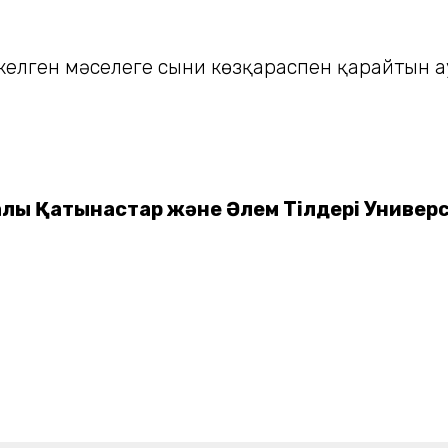
 келген мәселеге сыни көзқараспен қарайтын 
лық Қатынастар және Әлем Тілдері Универс