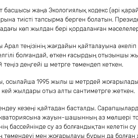
 басшысы жаңа Экологиялық кодекс (әрі қарай 
арына тиісті тапсырма берген болатын. Презид
аладағы көп жылдан бері қордаланған мәселеле
уы Арал теңізінің жағдайын қайталауына әкеліп 
елгілі болғандай, өткен ғасырдың отызыншы ж
 теңіз деңгейі үш метрге төмендеп кеткен.
ды, осылайша 1995 жылы үш метрдей жоғарылады.
 кей жылдары отыз алты сантиметрге жеткен.
ендеу кезеңі қайтадан басталды. Сарапшыларды
кваториясына жауын-шашынның аз мөлшері түск
ің бассейнінде су аз болғандықтан келетін су
ң төмендеуі мен жоғарылауы бұрын да болған 