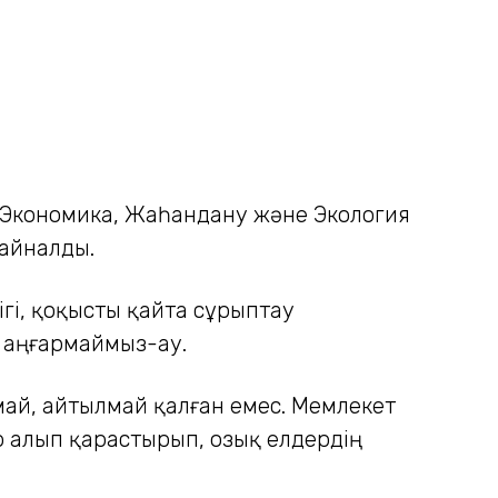
– Экономика, Жаһандану және Экология
 айналды.
гі, қоқысты қайта сұрыптау
 аңғармаймыз-ау.
ай, айтылмай қалған емес. Мемлекет
 алып қарастырып, озық елдердің