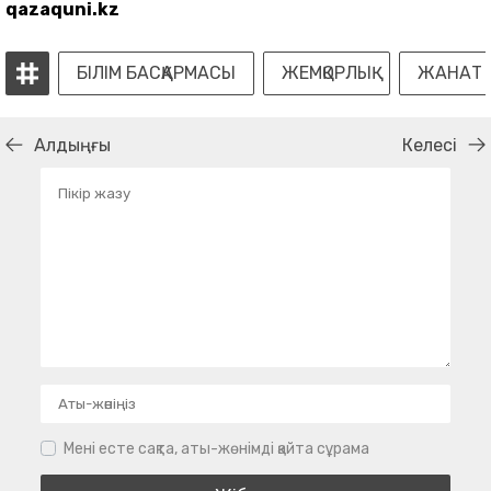
qazaquni.kz
БІЛІМ БАСҚАРМАСЫ
ЖЕМҚОРЛЫҚ
ЖАНАТ 
Алдыңғы
Келесі
Мені есте сақта, аты-жөнімді қайта сұрама