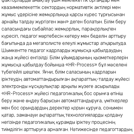
факторларды анықтау үшін мемлекеттік органдар мен
квазимемлекеттік сектордың нормативтік актілері мен
жұмыс үдерісіне жемқорлыққа қарсы күрес тұрғысынан
арнайы талдау жүргізген жөн» деген болатын. Білім беру
саласындағы сыбайлас жемқорлық, парақорлықпен
күресіп, педагог мәртебесін көтеру мен беделін арттыру
бағытында да мегаполисте елеулі жұмыстар атқарылуда.
Шымкентте педагог кадрларды жұмысқа қабылдаудың
жаңа жүйесі енгізілді. Білім ұйымдарының қызметкерлерін
жұмысқа қабылдау бойынша «HR-Process» бұл мәселені
түбегейлі шешпек. Яғни, білім саласының кадрларын
іріктеудің автоматтандырылған ақпараттық-талдау жүйесі
электронды нұсқаулықтар арқылы жүзеге асырылады.
«HR-Process» жүйесі педагогикалық бос орынға өтініш
беру және өңдеу барысын автоматтандыруға, үміткерлер
мен бос орындардың деректер қорын құруға, сонымен
қатар, заманауи ақпараттық технологияларды қолдану
негізінде педагогикалық құрамды іріктеу процесінің
тиімділігін арттыруға арналған. Нәтижесінде педагогтардың