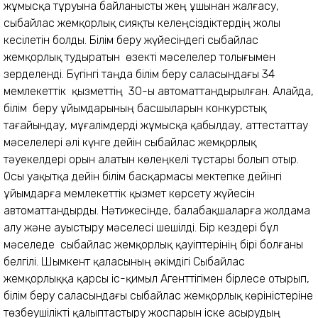
жұмысқа тұруына байланысты жең ұшынан жалғасу,
сыбайлас жемқорлық сияқты келеңсіздіктердің жолы
кесілетін болды. Білім беру жүйесіндегі сыбайлас
жемқорлық тудыратын өзекті мәселелер толығымен
зерделенді. Бүгінгі таңда білім беру саласындағы 34
мемлекеттік қызметтің 30-ы автоматтандырылған. Алайда,
білім беру ұйымдарының басшыларын конкурстық
тағайындау, мұғалімдерді жұмысқа қабылдау, аттестаттау
мәселелері әлі күнге дейін сыбайлас жемқорлық
тәуекелдері орын алатын көлеңкелі тұстары болып отыр.
Осы уақытқа дейін білім басқармасы мектепке дейінгі
ұйымдарға мемлекеттік қызмет көрсету жүйесін
автоматтандырды. Нәтижесінде, балабақшаларға жолдама
алу және ауыстыру мәселесі шешілді. Бір кездері бұл
мәселеде сыбайлас жемқорлық қауіптерінің бірі болғаны
белгілі. Шымкент қаласының әкімдігі Сыбайлас
жемқорлыққа қарсы іс-қимыл Агенттігімен бірлесе отырып,
білім беру саласындағы сыбайлас жемқорлық көріністеріне
төзбеушілікті қалыптастыру жоспарын іске асырудың