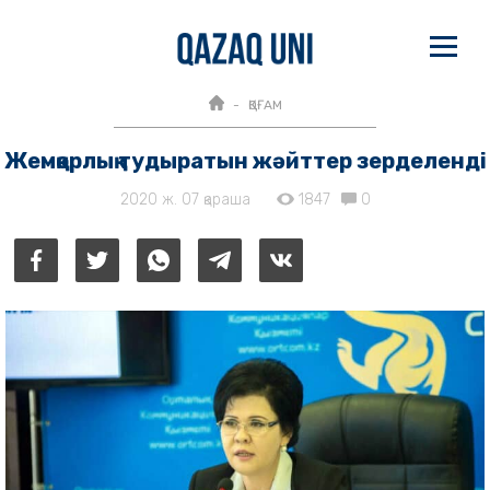
ҚОҒАМ
Жемқорлық тудыратын жәйттер зерделенді
2020 ж. 07 қараша
1847
0