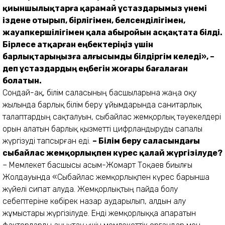
қиыншылықтарға қарамай ұстаздарымыз үнемі
іздене отырып, бірлігімен, белсенділігімен,
жауапкершілігімен қала абыройын асқақтата білді.
Бірлесе атқарған еңбектеріңіз үшін
барлықтарыңызға алғысымды білдіргім келеді», –
деп ұстаздардың еңбегін жоғары бағалаған
болатын.
Сондай-ақ, білім саласының басшыларына жаңа оқу
жылында барлық білім беру ұйымдарында санитарлық
талаптардың сақталуын, сыбайлас жемқорлық тәуекелдері
орын алатын барлық қызметті цифрландыруды сапалы
жүргізуді тапсырған еді.
– Білім беру саласындағы
сыбайлас жемқорлықпен күрес қалай жүргізілуде?
– Мемлекет басшысы Қасым-Жомарт Тоқаев биылғы
Жолдауында «Сыбайлас жемқорлықпен күрес барынша
жүйелі сипат алуда. Жемқорлықтың пайда болу
себептеріне көбірек назар аударылып, алдын алу
жұмыстары жүргізілуде. Енді жемқорлыққа апаратын