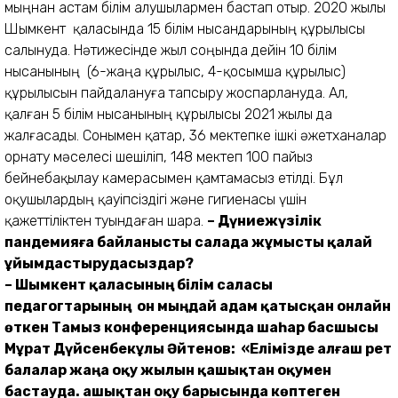
мыңнан астам білім алушылармен бастап отыр. 2020 жылы
Шымкент қаласында 15 білім нысандарының құрылысы
салынуда. Нәтижесінде жыл соңында дейін 10 білім
нысанының (6-жаңа құрылыс, 4-қосымша құрылыс)
құрылысын пайдалануға тапсыру жоспарлануда. Ал,
қалған 5 білім нысанының құрылысы 2021 жылы да
жалғасады. Сонымен қатар, 36 мектепке ішкі әжетханалар
орнату мәселесі шешіліп, 148 мектеп 100 пайыз
бейнебақылау камерасымен қамтамасыз етілді. Бұл
оқушылардың қауіпсіздігі және гигиенасы үшін
қажеттіліктен туындаған шара.
– Дүниежүзілік
пандемияға байланысты салада жұмысты қалай
ұйымдастырудасыздар?
– Шымкент қаласының білім саласы
педагогтарының он мыңдай адам қатысқан онлайн
өткен Тамыз конференциясында шаһар басшысы
Мұрат Дүйсенбекұлы Әйтенов: «Елімізде алғаш рет
балалар жаңа оқу жылын қашықтан оқумен
бастауда. Қашықтан оқу барысында көптеген