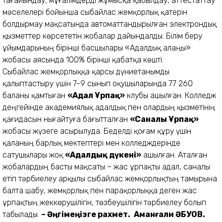
тағайындау, мұғалімдерді жұмысқа қабылдау, аттестаттау
мәселелері бойынша сыбайлас жемқорлық қатерін
болдырмау мақсатында автоматтандырылған электрондық
қызметтер көрсететін жобалар дайындалды. Білім беру
ұйымдарының бірінші басшылары «Адалдық алаңы»
жобасы аясында 100% бірінші қабатқа көшті.
Сыбайлас жемқорлыққа қарсы дүниетанымды
қалыптастыру үшін 7-9 сынып оқушыларында 77 260
баланы қамтыған
«Адал Ұрпақ»
клубы ашылған. Колледж
деңгейінде академиялық адалдық пен олардың қызметінің
қағидасын нығайтуға бағытталған
«Саналы Ұрпақ»
жобасы жүзеге асырылуда. Беделді қоғам құру үшін
қаланың барлық мектептері мен колледждерінде
сатушылары жоқ
«Адалдық дүкені»
ашылған. Аталған
жобалардың басты мақсаты – жас ұрпақты адал, саналы
етіп тәрбиелеу арқылы сыбайлас жемқорлықтың тамырына
балта шабу, жемқорлық пен парақорлыққа деген жас
ұрпақтың жеккөрушілігін, төзбеушілігін тәрбиелеу болып
табылады.
– Әңгімеңізге рахмет.
Аманғали ӘБУОВ.