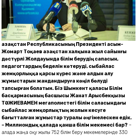
Қазақстан Республикасының Президенті Қасым-
Жомарт Тоқаев Қазақстан халқына жыл сайынғы
дәстүрлі Жолдауында білім берудің сапасын,
педагогтардың беделін көтеруді, сыбайлас
жемқорлыққа қарсы күрес және алдын алу
жұмыстарын жандандыруға көңіл бөлуді
тапсырған болатын. Біз Шымкент қаласы Білім
басқармасының басшысы Жанат Арысбекқызы
ТӘЖИЕВАМЕН мегаполистегі білім саласындағы
сыбайлас жемқорлықтың жолын кесуге
бағытталған жұмыстар туралы әңгімелескен едік.
– Миллиондық қалада қанша білім мекемесі бар?
–
Қалада жаңа оқу жылы 752 білім беру мекемелерінде 330