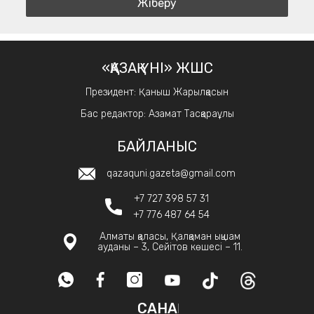
«ҚАЗАҚ ҮНІ» ЖШС
Президент: Қаныш Жарылқасын
Бас редактор: Азамат Тасқараұлы
БАЙЛАНЫС
qazaquni.gazeta@gmail.com
+7 727 398 57 31
+7 776 487 64 54
Алматы қаласы, Қалқаман ықшам
ауданы – 3, Сейітов көшесі – 11.
САНАҚ