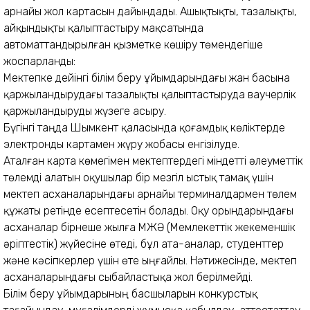
арнайы жол картасын дайындады. Ашықтықты, тазалықты,
айқындықты қалыптастыру мақсатында
автоматтандырылған қызметке көшіру төмендегіше
жоспарланды:
Мектепке дейінгі білім беру ұйымдарындағы жан басына
қаржыландырудағы тазалықты қалыптастыруда ваучерлік
қаржыландыруды жүзеге асыру.
Бүгінгі таңда Шымкент қаласында қоғамдық көліктерде
электронды картамен жүру жобасы енгізілуде.
Аталған карта көмегімен мектептердегі міндетті әлеуметтік
төлемді алатын оқушылар бір мезгіл ыстық тамақ үшін
мектеп асханаларындағы арнайы терминалдармен төлем
құжаты ретінде есептесетін болады. Оқу орындарындағы
асханалар бірнеше жылға МЖӘ (Мемлекеттік жекеменшік
әріптестік) жүйесіне өтеді, бұл ата-аналар, студенттер
және кәсіпкерлер үшін өте ыңғайлы. Нәтижесінде, мектеп
асханаларындағы сыбайластықа жол берілмейді.
Білім беру ұйымдарының басшыларын конкурстық