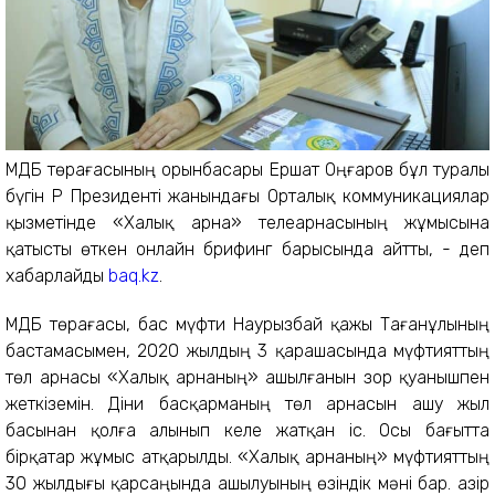
ҚМДБ төрағасының орынбасары Ершат Оңғаров бұл туралы
бүгін ҚР Президенті жанындағы Орталық коммуникациялар
қызметінде «Халық арна» телеарнасының жұмысына
қатысты өткен онлайн брифинг барысында айтты, - деп
хабарлайды
baq.kz
.
ҚМДБ төрағасы, бас мүфти Наурызбай қажы Тағанұлының
бастамасымен, 2020 жылдың 3 қарашасында мүфтияттың
төл арнасы «Халық арнаның» ашылғанын зор қуанышпен
жеткіземін. Діни басқарманың төл арнасын ашу жыл
басынан қолға алынып келе жатқан іс. Осы бағытта
бірқатар жұмыс атқарылды. «Халық арнаның» мүфтияттың
30 жылдығы қарсаңында ашылуының өзіндік мәні бар. Қазір