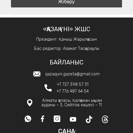
«ҚАЗАҚ ҮНІ» ЖШС
Президент: Қаныш Жарылқасын
Бас редактор: Азамат Тасқараұлы
БАЙЛАНЫС
qazaquni.gazeta@gmail.com
+7 727 398 57 31
+7 776 487 64 54
Алматы қаласы, Қалқаман ықшам
ауданы – 3, Сейітов көшесі – 11.
САНАҚ