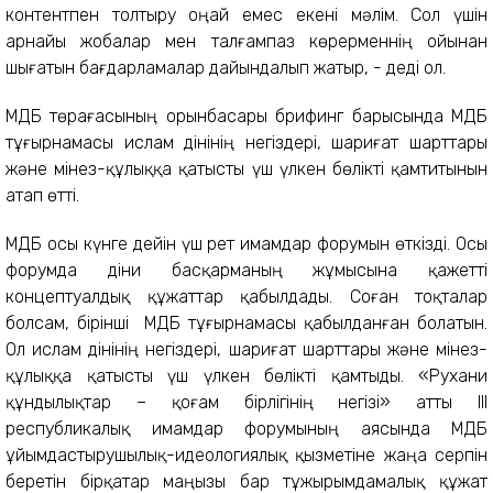
контентпен толтыру оңай емес екені мәлім. Сол үшін
арнайы жобалар мен талғампаз көрерменнің ойынан
шығатын бағдарламалар дайындалып жатыр, - деді ол.
ҚМДБ төрағасының орынбасары брифинг барысында ҚМДБ
тұғырнамасы ислам дінінің негіздері, шариғат шарттары
және мінез-құлыққа қатысты үш үлкен бөлікті қамтитынын
атап өтті.
ҚМДБ осы күнге дейін үш рет имамдар форумын өткізді. Осы
форумда діни басқарманың жұмысына қажетті
концептуалдық құжаттар қабылдады. Соған тоқталар
болсам, бірінші ҚМДБ тұғырнамасы қабылданған болатын.
Ол ислам дінінің негіздері, шариғат шарттары және мінез-
құлыққа қатысты үш үлкен бөлікті қамтыды. «Рухани
құндылықтар – қоғам бірлігінің негізі» атты ІІІ
республикалық имамдар форумының аясында ҚМДБ
ұйымдастырушылық-идеологиялық қызметіне жаңа серпін
беретін бірқатар маңызы бар тұжырымдамалық құжат