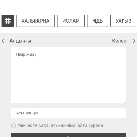
ХАЛЫҚ АРНА
ИСЛАМ
ҚМДБ
УАҒЫЗ
Алдыңғы
Келесі
Мені есте сақта, аты-жөнімді қайта сұрама