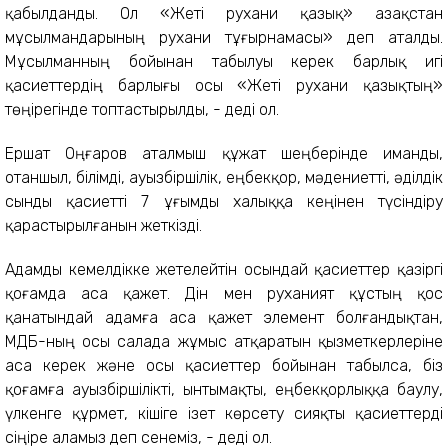
қабылданды. Ол «Жеті рухани қазық» Қазақстан
мұсылмандарының рухани тұғырнамасы» деп аталды.
Мұсылманның бойынан табылуы керек барлық игі
қасиеттердің барлығы осы «Жеті рухани қазықтың»
төңірегінде топтастырылды, - деді ол.
Ершат Оңғаров аталмыш құжат шеңберінде иманды,
отаншыл, білімді, ауызбіршілік, еңбекқор, мәдениетті, әділдік
сынды қасиетті 7 ұғымды халыққа кеңінен түсіндіру
қарастырылғанын жеткізді.
Адамды кемелдікке жетелейтін осындай қасиеттер қазіргі
қоғамда аса қажет. Дін мен руханият құстың қос
қанатындай адамға аса қажет элемент болғандықтан,
ҚМДБ-ның осы салада жұмыс атқаратын қызметкерлеріне
аса керек және осы қасиеттер бойынан табылса, біз
қоғамға ауызбіршілікті, ынтымақты, еңбекқорлыққа баулу,
үлкенге құрмет, кішіге ізет көрсету сияқты қасиеттерді
сіңіре аламыз деп сенеміз, - деді ол.