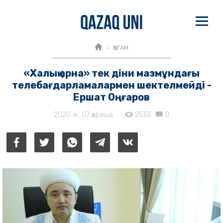
ҚОҒАМ
«Халық арна» тек діни мазмұндағы
телебағдарламалармен шектелмейді -
Ершат Оңғаров
2020 ж. 07 қараша
2533
0