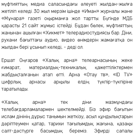
мүфтияттың медиа саласындағы әлеуеті жылдан-жылға
жетіліп келеді. 30 жыл мерзім ішінде «Иман» журналы және
«Мұнара» газеті оқырманға жол тартты. Бүгінде ҚМДБ
қарасты 21 сайт жұмыс істейді. Бұдан бөлек, мүфтияттың
жанынан ашылған «Хикмет» телерадиостудиясы бар. Діни,
рухани бағыттағы аудио, видео өнімдерін жамағатқа он
жылдан бері ұсынып келеді, - деді ол.
Ершат Оңғаров «Халық арна» телеарнасының жеке
ғимарат, материалдық-техникалық қажеттіліктермен
жабдықталғанын атап өтті. Арна «Отау тв», «ID TV»
цифрлық арнасы арқылы елдің түкпір-түкпіріне
таратылады.
«Халық арна» тек діни мазмұндағы
телебағдарламалармен шектелмейді. Біз эфир бағытын
ислам дінінің дұрыс танымын жеткізу, асыл құндылықтарын
дәріптеумен қатар, тарихи тағылымдық жағына, қазақы
салт-дәстүрге басымдық береміз. Эфирді сапалы