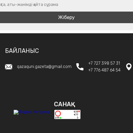
қта, аты-жөнімді қайта сұрама
БАЙЛАНЫС
+7 727 398 57 31
qazaquni.gazeta@gmail.com
+7 776 487 64 54
САНАҚ