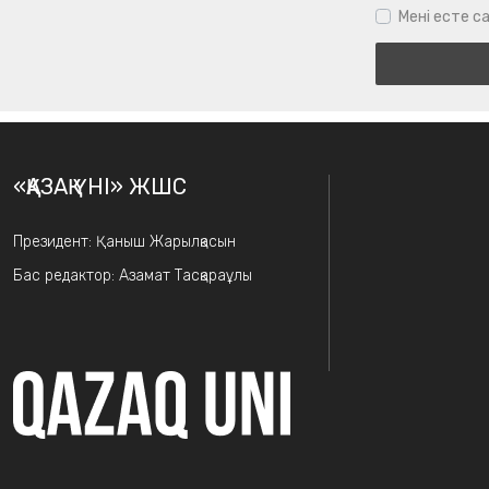
Мені есте са
«ҚАЗАҚ ҮНІ» ЖШС
Президент: Қаныш Жарылқасын
Бас редактор: Азамат Тасқараұлы