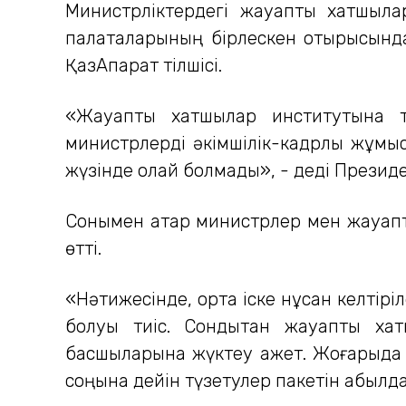
Министрліктердегі жауапты хатшыла
палаталарының бірлескен отырысында
ҚазАқпарат тілшісі.
«Жауапты хатшылар институтына т
министрлерді әкімшілік-кадрлық жұмыс
жүзінде олай болмады», - деді Президе
Сонымен қатар министрлер мен жауапт
өтті.
«Нәтижесінде, ортақ іске нұқсан келті
болуы тиіс. Сондықтан жауапты хат
басшыларына жүктеу қажет. Жоғарыда 
соңына дейін түзетулер пакетін қабылд