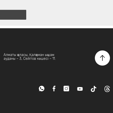
Алматы қаласы, Қалқаман ықшам
ауданы – 3, Сейітов көшесі – 11.