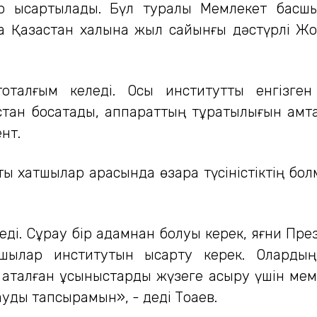
р қысқартылады. Бүл туралы Мемлекет бас
 Қазақстан халқына жыл сайынғы дәстүрлі Жо
оқталғым келеді. Осы институтты енгізге
тан босатады, аппараттың тұрақтылығын қамта
нт.
ы хатшылар арасында өзара түсіністіктің б
ріледі. Сұрау бір адамнан болуы керек, яғни 
шылар институтын қысқарту керек. Олардың
аталған ұсыныстарды жүзеге асыру үшін мем
ауды тапсырамын», - деді Тоқаев.