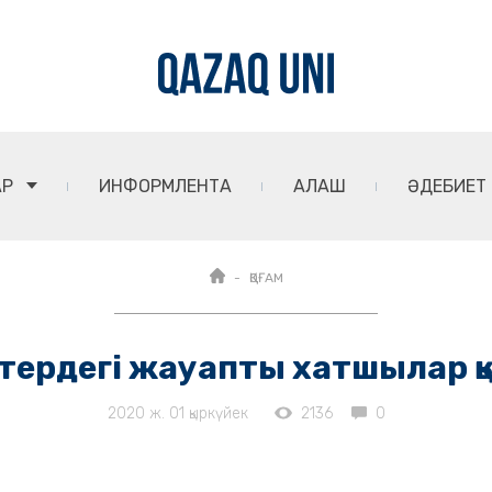
АР
ИНФОРМЛЕНТА
АЛАШ
ӘДЕБИЕТ
ҚОҒАМ
тердегі жауапты хатшылар қ
2020 ж. 01 қыркүйек
2136
0