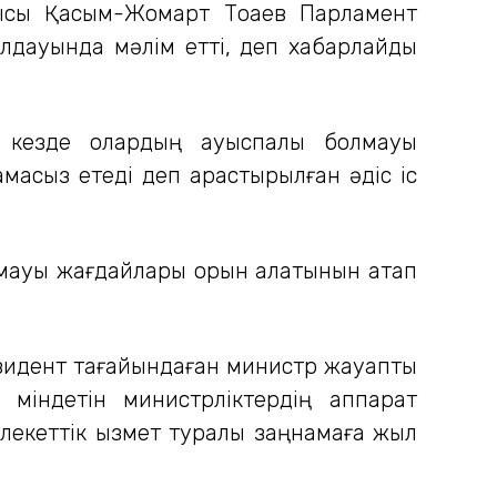
шысы Қасым-Жомарт Тоқаев Парламент
лдауында мәлім етті, деп хабарлайды
н кезде олардың ауыспалы болмауы
масыз етеді деп қарастырылған әдіс іс
олмауы жағдайлары орын алатынын атап
Президент тағайындаған министр жауапты
 міндетін министрліктердің аппарат
лекеттік қызмет туралы заңнамаға жыл