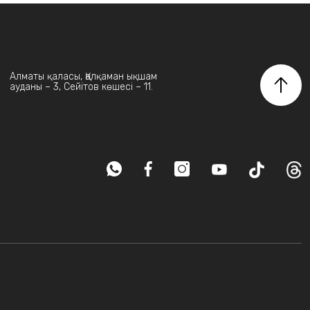
Алматы қаласы, Қалқаман ықшам
ауданы – 3, Сейітов көшесі – 11.