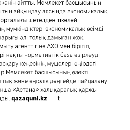
екенін айтты. Мемлекет басшысының
ағытын айқындау аясында экономикалық
 орталығы шетелден тікелей
ың мүмкіндіктері экономикалық өсімді
нарығы әлі толық дамыған жоқ.
ту агенттігіне АХҚО мен бірігіп,
і нақты нормативтік база әзірлеуді
сқару кеңесінің мүшелері өңірдегі
лар Мемлекет басшысының өзекті
ттық және өңірлік деңгейде пайдалану
ойынша «Астана» халықаралық қаржы
нды.
qazaquni.kz
t