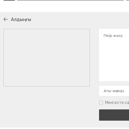
Алдыңғы
Мені есте са