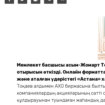
Мемлекет басшысы Қасым-Жомарт То
отырысын өткізді. Онлайн форматта
және аталған үдерістегі «Астана»
Тоқаев алдымен АХҚО биржасына былтыр 
компаниялардың акцияларының сәтті о
құлдырауынан туындаған жаһандық да