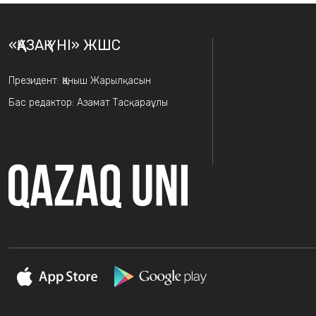
«ҚАЗАҚ ҮНІ» ЖШС
Президент: Қаныш Жарылқасын
Бас редактор: Азамат Тасқараұлы