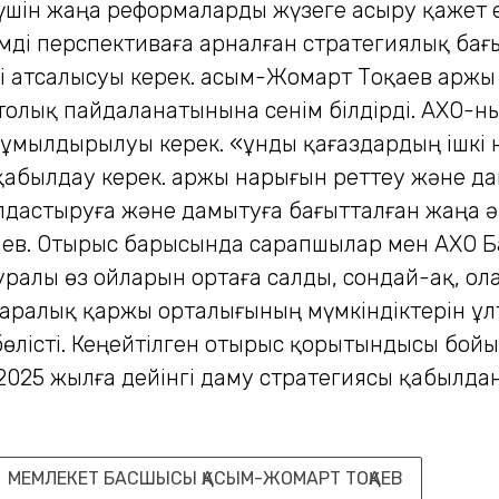
үшін жаңа реформаларды жүзеге асыру қажет 
зімді перспективаға арналған стратегиялық б
 атсалысуы керек. Қасым-Жомарт Тоқаев Қаржы
 толық пайдаланатынына сенім білдірді. АХҚО-н
ұмылдырылуы керек. «Құнды қағаздардың ішкі 
абылдау керек. Қаржы нарығын реттеу және дамы
дастыруға және дамытуға бағытталған жаңа әр
ев. Отырыс барысында сарапшылар мен АХҚО Ба
уралы өз ойларын ортаға салды, сондай-ақ, о
аралық қаржы орталығының мүмкіндіктерін ұл
 бөлісті. Кеңейтілген отырыс қорытындысы б
2025 жылға дейінгі даму стратегиясы қабылда
МЕМЛЕКЕТ БАСШЫСЫ ҚАСЫМ-ЖОМАРТ ТОҚАЕВ