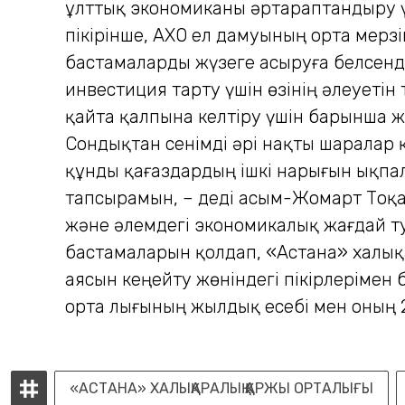
ұлттық экономиканы әртараптандыру 
пікірінше, АХҚО ел дамуының орта мер
бастамаларды жүзеге асыруға белсенді
инвестиция тарту үшін өзінің әлеуетін
қайта қалпына келтіру үшін барынша ж
Сондықтан сенімді әрі нақты шаралар қ
құнды қағаздардың ішкі нарығын ықпал
тапсырамын, – деді Қасым-Жомарт Тоқа
және әлемдегі экономикалық жағдай т
бастамаларын қолдап, «Астана» халық
аясын кеңейту жөніндегі пікірлерімен
орта лығының жылдық есебі мен оның 
«АСТАНА» ХАЛЫҚАРАЛЫҚ ҚАРЖЫ ОРТАЛЫҒЫ