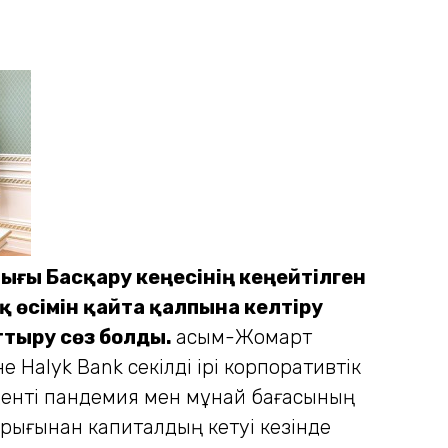
ғы Басқару кеңесінің кеңейтілген
 өсімін қайта қалпына келтіру
ттыру сөз болды.
Қасым-Жомарт
Halyk Bank секілді ірі корпоративтік
денті пандемия мен мұнай бағасының
ығынан капиталдың кетуі кезінде