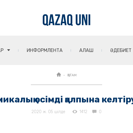
АР
ИНФОРМЛЕНТА
АЛАШ
ӘДЕБИЕТ
ҚОҒАМ
икалық өсімді қалпына келтір
2020 ж. 05 шілде
1412
0