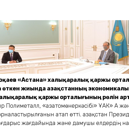
қаев «Астана» халықаралық қаржы орталы
 өткен жиында Қазақстанның экономикалық
 халықаралық қаржы орталығының рөлін ар
Полиметалл, «Қазатомөнеркәсібі» ҰАК» АҚ және 
рналастырылғанын атап өтті. Қазақстан Прези
ғдарыс жағдайында және дамушы елдердің нар